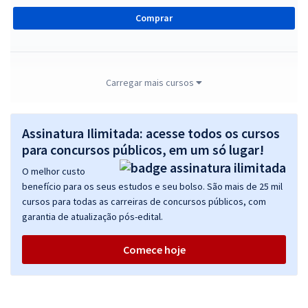
Comprar
CRM ES - Conselho Regional de Medicina do Espírito Santo - Técnico
Carregar mais cursos
Administrativo
R$ 295,84
à vista
Assinatura Ilimitada: acesse todos os cursos
24,65
R$
ou 12x de
para concursos públicos, em um só lugar!
Economize R$ 73,96 (-20%)
O melhor custo
Comprar
benefício para os seus estudos e seu bolso. São mais de 25 mil
cursos para todas as carreiras de concursos públicos, com
garantia de atualização pós-edital.
CRM ES - Conselho Regional de Medicina do Espírito Santo - Auxiliar
Comece hoje
Administrativo
R$ 303,84
à vista
25,32
R$
ou 12x de
Economize R$ 75,96 (-20%)