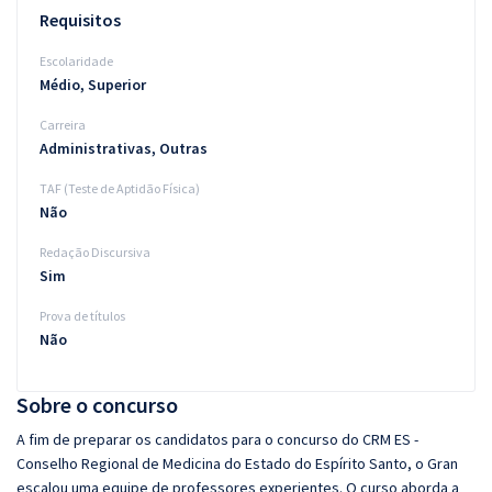
Requisitos
Escolaridade
Médio, Superior
Carreira
Administrativas, Outras
TAF (Teste de Aptidão Física)
Não
Redação Discursiva
Sim
Prova de títulos
Não
Sobre o concurso
A fim de preparar os candidatos para o concurso do CRM ES -
Conselho Regional de Medicina do Estado do Espírito Santo, o Gran
escalou uma equipe de professores experientes. O curso aborda a