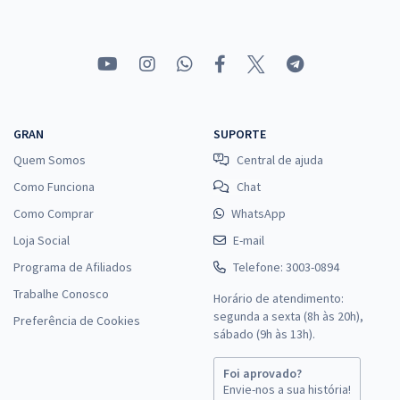
Economize R$ 75,96 (-20%)
Comprar
CRM ES - Conselho Regional de Medicina do Estado do Espírito Santo
GRAN
SUPORTE
- Conhecimentos Específicos para Jornalista (Pré-edital)
Quem Somos
Central de ajuda
R$ 287,84
à vista
23,99
Como Funciona
Chat
R$
ou 12x de
Economize R$ 71,96 (-20%)
Como Comprar
WhatsApp
Loja Social
E-mail
Comprar
Programa de Afiliados
Telefone: 3003-0894
Trabalhe Conosco
Horário de atendimento:
segunda a sexta (8h às 20h),
Preferência de Cookies
CRM ES - Conselho Regional de Medicina do Estado do Espírito Santo
sábado (9h às 13h).
- Técnico de T.I.
R$ 327,84
à vista
Foi aprovado?
27,32
Envie-nos a sua história!
R$
ou 12x de