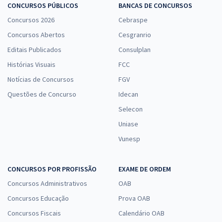
CONCURSOS PÚBLICOS
BANCAS DE CONCURSOS
Economize R$ 89,96 (-20%)
Concursos 2026
Cebraspe
Comprar
Concursos Abertos
Cesgranrio
Editais Publicados
Consulplan
Histórias Visuais
FCC
CRM ES - Conselho Regional de Medicina do Estado do Espírito Santo
Notícias de Concursos
FGV
- Conhecimentos Específicos para Analista de Tecnologia da
Questões de Concurso
Idecan
Informação
Selecon
R$ 279,84
à vista
23,32
R$
ou 12x de
Uniase
Economize R$ 69,96 (-20%)
Vunesp
Comprar
CONCURSOS POR PROFISSÃO
EXAME DE ORDEM
Concursos Administrativos
OAB
Concursos Educação
Prova OAB
Concursos Fiscais
Calendário OAB