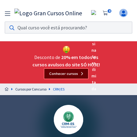
0
Assinatura Ilimitada 11
Acesso a todos os cursos. Teste grátis por 7 dias!
Assinatura OAB Até Passar
Acesso ilimitado a toda preparação para o Exame da
Desconto de
20% em todos os
Ordem, até você passar!
cursos avulsos do site SÓ HOJE!
Conhecer cursos
Residências Multiprofissionais
Preparação completa e intensiva para as principais
Cursos por Concurso
CRM/ES
residências em saúde do Brasil
Concursos
Assinatura Ilimitada
Cursos 20% OFF