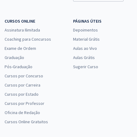
Economize R$ 81,96 (-20%)
Comprar
CURSOS ONLINE
PÁGINAS ÚTEIS
Assinatura Ilimitada
Depoimentos
Coaching para Concursos
Material Grátis
CRM ES - Conselho Regional de Medicina do Estado do Espírito Santo
Exame de Ordem
Aulas ao Vivo
- Conhecimentos Específicos para Técnico de T.I.
Graduação
Aulas Grátis
R$ 287,84
à vista
23,99
Pós-Graduação
R$
Sugerir Curso
ou 12x de
Economize R$ 71,96 (-20%)
Cursos por Concurso
Comprar
Cursos por Carreira
Cursos por Estado
Cursos por Professor
Oficina de Redação
CRM ES - Conselho Regional de Medicina do Estado do Espírito Santo
- Analista de Tecnologia da Informação
Cursos Online Gratuitos
R$ 359,84
à vista
29,99
R$
ou 12x de