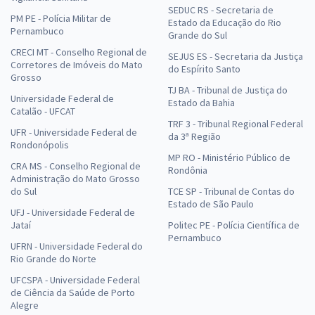
SEDUC RS - Secretaria de
PM PE - Polícia Militar de
Estado da Educação do Rio
Pernambuco
Grande do Sul
CRECI MT - Conselho Regional de
SEJUS ES - Secretaria da Justiça
Corretores de Imóveis do Mato
do Espírito Santo
Grosso
TJ BA - Tribunal de Justiça do
Universidade Federal de
Estado da Bahia
Catalão - UFCAT
TRF 3 - Tribunal Regional Federal
UFR - Universidade Federal de
da 3ª Região
Rondonópolis
MP RO - Ministério Público de
CRA MS - Conselho Regional de
Rondônia
Administração do Mato Grosso
do Sul
TCE SP - Tribunal de Contas do
Estado de São Paulo
UFJ - Universidade Federal de
Jataí
Politec PE - Polícia Científica de
Pernambuco
UFRN - Universidade Federal do
Rio Grande do Norte
UFCSPA - Universidade Federal
de Ciência da Saúde de Porto
Alegre