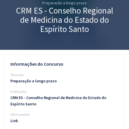
Preparação a longo prazo
Pós
CRM ES - Conselho Regional
Graduação
de Medicina do Estado do
Espírito Santo
OAB
Mentorias
Questões grátis
Informações do Concurso
Conteúdo gratuito
Situação
Preparação a longo prazo
Blog
Instituição
Aprovados
CRM ES - Conselho Regional de Medicina do Estado do
Espírito Santo
Atendimento
Último edital
Link