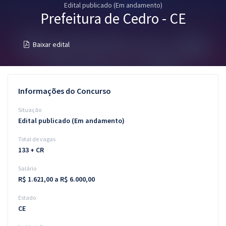
Edital publicado (Em andamento)
Pós
Prefeitura de Cedro - CE
Graduação
Baixar edital
OAB
Mentorias
Informações do Concurso
Questões grátis
Situação
Edital publicado (Em andamento)
Conteúdo gratuito
Total de vagas
Blog
133 + CR
Aprovados
Salário
R$ 1.621,00 a R$ 6.000,00
Atendimento
Estado
CE