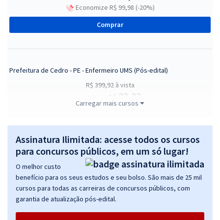
Economize R$ 99,98 (-20%)
Comprar
Prefeitura de Cedro - PE - Enfermeiro UMS (Pós-edital)
R$ 399,92
à vista
33,33
R$
ou 12x de
Carregar mais cursos
Economize R$ 99,98 (-20%)
Comprar
Assinatura Ilimitada: acesse todos os cursos
para concursos públicos, em um só lugar!
O melhor custo
Prefeitura de Cedro - PE - Técnico em Enfermagem (Pós-edital)
benefício para os seus estudos e seu bolso. São mais de 25 mil
R$ 354,24
à vista
cursos para todas as carreiras de concursos públicos, com
29,52
R$
ou 12x de
garantia de atualização pós-edital.
Economize R$ 88,56 (-20%)