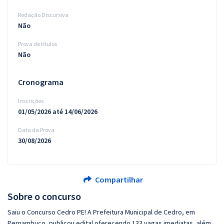
Redação Discursiva
Não
Prova de títulos
Não
Cronograma
Inscrições
01/05/2026 até 14/06/2026
Data da Prova
30/08/2026
Compartilhar
Sobre o concurso
Saiu o Concurso Cedro PE! A Prefeitura Municipal de Cedro, em
Pernambuco, publicou edital oferecendo 133 vagas imediatas, além