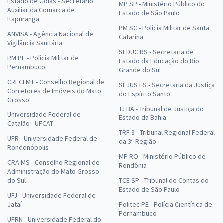
Estado de Goiás - Secretário
MP SP - Ministério Público do
Auxiliar da Comarca de
Estado de São Paulo
Itapuranga
PM SC - Polícia Militar de Santa
ANVISA - Agência Nacional de
Catarina
Vigilância Sanitária
SEDUC RS - Secretaria de
PM PE - Polícia Militar de
Estado da Educação do Rio
Pernambuco
Grande do Sul
CRECI MT - Conselho Regional de
SEJUS ES - Secretaria da Justiça
Corretores de Imóveis do Mato
do Espírito Santo
Grosso
TJ BA - Tribunal de Justiça do
Universidade Federal de
Estado da Bahia
Catalão - UFCAT
TRF 3 - Tribunal Regional Federal
UFR - Universidade Federal de
da 3ª Região
Rondonópolis
MP RO - Ministério Público de
CRA MS - Conselho Regional de
Rondônia
Administração do Mato Grosso
do Sul
TCE SP - Tribunal de Contas do
Estado de São Paulo
UFJ - Universidade Federal de
Jataí
Politec PE - Polícia Científica de
Pernambuco
UFRN - Universidade Federal do