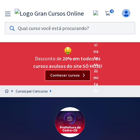
0
Assinatura Ilimitada 11
Acesso a todos os cursos. Teste grátis por 7 dias!
Assinatura OAB Até Passar
Acesso ilimitado a toda preparação para o Exame da
Desconto de
20% em todos os
Ordem, até você passar!
cursos avulsos do site SÓ HOJE!
Conhecer cursos
Residências Multiprofissionais
Preparação completa e intensiva para as principais
Cursos por Concurso
residências em saúde do Brasil
Concursos
Assinatura Ilimitada
Cursos 20% OFF