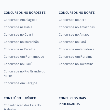
Prefeitura de João Alfredo - PE - SEFIN - Fiscal de Tributos
CONCURSOS NO NORDESTE
CONCURSOS NO NORTE
R$ 354,24
à vista
Concursos em Alagoas
Concursos no Acre
29,52
R$
ou 12x de
Concursos na Bahia
Economize R$ 88,56 (-20%)
Concursos no Amazonas
Concursos no Ceará
Concursos no Amapá
Comprar
Concursos no Maranhão
Concursos no Pará
Concursos na Paraíba
Concursos em Rondônia
Concursos em Pernambuco
Concursos em Roraima
Prefeitura de João Alfredo - PE - SEMEC - Professor de Educação
Concursos no Piauí
Infantil, Ensino Regular Anos Iniciais e Ensino Fundamental na
Concursos no Tocantins
Modalidade Educação de Jovens e Adultos Anos Finais - História
Concursos no Rio Grande do
Norte
R$ 354,24
à vista
29,52
R$
ou 12x de
Concursos em Sergipe
Economize R$ 88,56 (-20%)
Comprar
CONTEÚDO JURÍDICO
CONCURSOS MAIS
PROCURADOS
Consolidação das Leis do
Trabalho