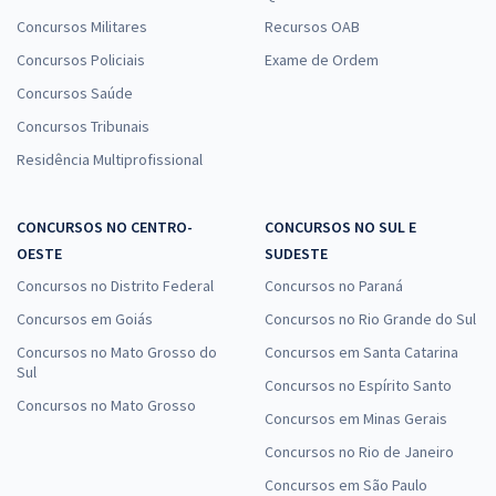
Concursos Militares
Recursos OAB
Concursos Policiais
Exame de Ordem
Prefeitura de João Alfredo - PE - SMS - Técnico em Enfermagem PSF
Concursos Saúde
R$ 354,24
à vista
Concursos Tribunais
29,52
R$
ou 12x de
Residência Multiprofissional
Economize R$ 88,56 (-20%)
Comprar
CONCURSOS NO CENTRO-
CONCURSOS NO SUL E
OESTE
SUDESTE
Concursos no Distrito Federal
Concursos no Paraná
Prefeitura de João Alfredo - PE - SMS - Enfermeiro 30H
Concursos em Goiás
Concursos no Rio Grande do Sul
R$ 399,92
à vista
Concursos no Mato Grosso do
Concursos em Santa Catarina
33,33
R$
ou 12x de
Sul
Concursos no Espírito Santo
Economize R$ 99,98 (-20%)
Concursos no Mato Grosso
Concursos em Minas Gerais
Comprar
Concursos no Rio de Janeiro
Concursos em São Paulo