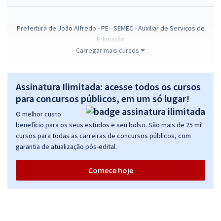
Prefeitura de João Alfredo - PE - SEMEC - Auxiliar de Serviços de
Educação
Carregar mais cursos
R$ 267,84
à vista
22,32
R$
ou 12x de
Economize R$ 66,96 (-20%)
Assinatura Ilimitada: acesse todos os cursos
Comprar
para concursos públicos, em um só lugar!
O melhor custo
benefício para os seus estudos e seu bolso. São mais de 25 mil
cursos para todas as carreiras de concursos públicos, com
Prefeitura de João Alfredo - PE - Conhecimentos Básicos para os
garantia de atualização pós-edital.
Cargos de Nível Médio com a Equipe Gran
R$ 239,92
à vista
Comece hoje
19,99
R$
ou 12x de
Economize R$ 59,98 (-20%)
Comprar