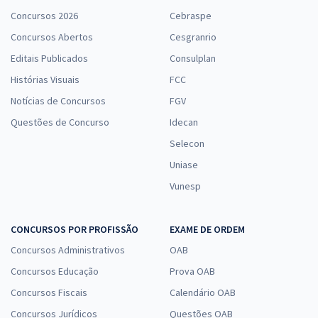
Concursos 2026
Cebraspe
Concursos Abertos
Cesgranrio
Editais Publicados
Consulplan
Prefeitura de João Alfredo - PE - SEMEC - Pedagogo
Histórias Visuais
FCC
R$ 354,24
à vista
29,52
R$
Notícias de Concursos
ou 12x de
FGV
Economize R$ 88,56 (-20%)
Questões de Concurso
Idecan
Comprar
Selecon
Uniase
Vunesp
Prefeitura de João Alfredo - PE - SMS - Agente de Combate às
Endemias
CONCURSOS POR PROFISSÃO
EXAME DE ORDEM
R$ 267,84
à vista
Concursos Administrativos
OAB
22,32
R$
ou 12x de
Concursos Educação
Prova OAB
Economize R$ 66,96 (-20%)
Concursos Fiscais
Calendário OAB
Comprar
Concursos Jurídicos
Questões OAB