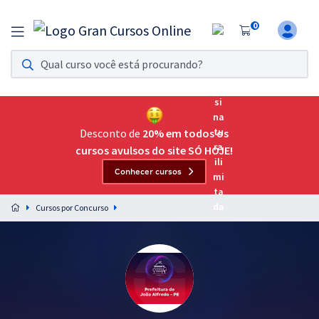
0
Assinatura Ilimitada 11
Acesso a todos os cursos. Teste grátis por 7 dias!
Assinatura OAB Até Passar
Acesso ilimitado a toda preparação para o Exame da
Desconto de
20% em todos os
Ordem, até você passar!
cursos avulsos do site SÓ HOJE!
Conhecer cursos
Residências Multiprofissionais
Preparação completa e intensiva para as principais
Cursos por Concurso
residências em saúde do Brasil
Concursos
Assinatura Ilimitada
Cursos 20% OFF