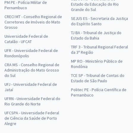
PM PE - Polícia Militar de
Estado da Educação do Rio
R$ 354,24
à vista
Pernambuco
Grande do Sul
29,52
R$
ou 12x de
CRECI MT - Conselho Regional de
Economize R$ 88,56 (-20%)
SEJUS ES - Secretaria da Justiça
Corretores de Imóveis do Mato
do Espírito Santo
Grosso
Comprar
TJ BA - Tribunal de Justiça do
Universidade Federal de
Estado da Bahia
Catalão - UFCAT
TRF 3 - Tribunal Regional Federal
UFR - Universidade Federal de
da 3ª Região
Rondonópolis
Prefeitura de João Alfredo - PE - SEMEC - Professor de Educação
MP RO - Ministério Público de
Infantil, Ensino Regular Anos Iniciais e Ensino Fundamental na
CRA MS - Conselho Regional de
Rondônia
Modalidade Educação de Jovens e Adultos Anos Finais - Geografia
Administração do Mato Grosso
do Sul
TCE SP - Tribunal de Contas do
R$ 354,24
à vista
Estado de São Paulo
29,52
UFJ - Universidade Federal de
R$
ou 12x de
Jataí
Politec PE - Polícia Científica de
Economize R$ 88,56 (-20%)
Pernambuco
UFRN - Universidade Federal do
Comprar
Rio Grande do Norte
UFCSPA - Universidade Federal
de Ciência da Saúde de Porto
Alegre
Prefeitura de João Alfredo - PE - SMS - Sanitarista