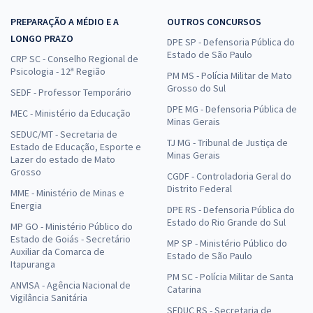
Prefeitura de João Alfredo - PE - SDSDH - Psicólogo
PREPARAÇÃO A MÉDIO E A
R$ 399,92
à vista
OUTROS CONCURSOS
33,33
R$
LONGO PRAZO
ou 12x de
DPE SP - Defensoria Pública do
Economize R$ 99,98 (-20%)
Estado de São Paulo
CRP SC - Conselho Regional de
Psicologia - 12ª Região
PM MS - Polícia Militar de Mato
Comprar
Grosso do Sul
SEDF - Professor Temporário
DPE MG - Defensoria Pública de
MEC - Ministério da Educação
Minas Gerais
SEDUC/MT - Secretaria de
TJ MG - Tribunal de Justiça de
Prefeitura de João Alfredo - PE - SMS - Técnico em Enfermagem
Estado de Educação, Esporte e
Minas Gerais
Lazer do estado de Mato
SAMU
Grosso
CGDF - Controladoria Geral do
R$ 354,24
à vista
Distrito Federal
MME - Ministério de Minas e
29,52
R$
ou 12x de
Energia
DPE RS - Defensoria Pública do
Economize R$ 88,56 (-20%)
Estado do Rio Grande do Sul
MP GO - Ministério Público do
Comprar
Estado de Goiás - Secretário
MP SP - Ministério Público do
Auxiliar da Comarca de
Estado de São Paulo
Itapuranga
PM SC - Polícia Militar de Santa
ANVISA - Agência Nacional de
Catarina
Vigilância Sanitária
Prefeitura de João Alfredo - PE - SMS - Técnico em Enfermagem
SEDUC RS - Secretaria de