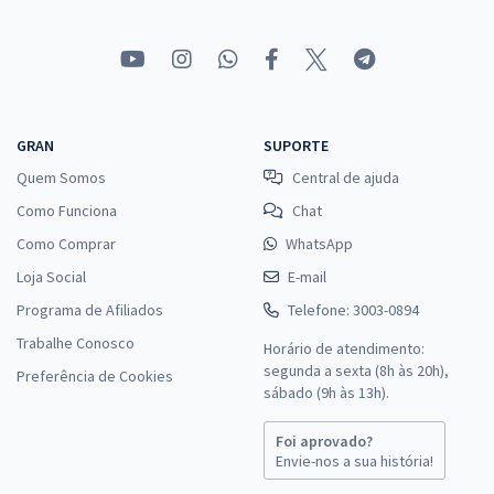
Comprar
Prefeitura de João Alfredo - PE - SEMEC - Auxiliar de
GRAN
SUPORTE
Desenvolvimento Infantil - (Creche)
Quem Somos
Central de ajuda
R$ 354,24
à vista
29,52
Como Funciona
Chat
R$
ou 12x de
Economize R$ 88,56 (-20%)
Como Comprar
WhatsApp
Loja Social
E-mail
Comprar
Programa de Afiliados
Telefone: 3003-0894
Trabalhe Conosco
Horário de atendimento:
segunda a sexta (8h às 20h),
Preferência de Cookies
Prefeitura de João Alfredo - PE - SEMEC - Auxiliar de Crianças
sábado (9h às 13h).
Portadora de Necessidade Especiais
R$ 267,84
à vista
Foi aprovado?
22,32
Envie-nos a sua história!
R$
ou 12x de
Economize R$ 66,96 (-20%)