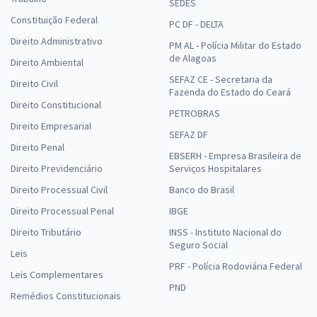
SEDES
Constituição Federal
PC DF - DELTA
Prefeitura de João Alfredo - PE - SEMEC - Psicólogo
Direito Administrativo
PM AL - Polícia Militar do Estado
R$ 399,92
à vista
de Alagoas
Direito Ambiental
33,33
R$
ou 12x de
SEFAZ CE - Secretaria da
Economize R$ 99,98 (-20%)
Direito Civil
Fazenda do Estado do Ceará
Direito Constitucional
Comprar
PETROBRAS
Direito Empresarial
SEFAZ DF
Direito Penal
EBSERH - Empresa Brasileira de
Direito Previdenciário
Serviços Hospitalares
Prefeitura de João Alfredo - PE - SMS - Psicólogo
Direito Processual Civil
Banco do Brasil
R$ 399,92
à vista
33,33
R$
Direito Processual Penal
IBGE
ou 12x de
Economize R$ 99,98 (-20%)
Direito Tributário
INSS - Instituto Nacional do
Seguro Social
Comprar
Leis
PRF - Polícia Rodoviária Federal
Leis Complementares
PND
Remédios Constitucionais