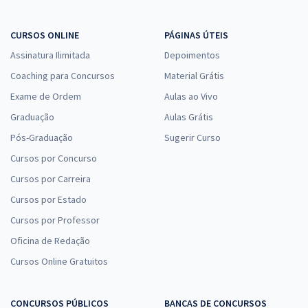
Comprar
CURSOS ONLINE
PÁGINAS ÚTEIS
Assinatura Ilimitada
Depoimentos
Coaching para Concursos
Material Grátis
Prefeitura de João Alfredo - PE - SEMEC - Secretário Escolar
Exame de Ordem
Aulas ao Vivo
R$ 267,84
à vista
Graduação
Aulas Grátis
22,32
R$
ou 12x de
Pós-Graduação
Sugerir Curso
Economize R$ 66,96 (-20%)
Cursos por Concurso
Comprar
Cursos por Carreira
Cursos por Estado
Cursos por Professor
Prefeitura de João Alfredo - PE - SEMEC - Psicopedagogo
Oficina de Redação
R$ 354,24
à vista
29,52
Cursos Online Gratuitos
R$
ou 12x de
Economize R$ 88,56 (-20%)
CONCURSOS PÚBLICOS
BANCAS DE CONCURSOS
Comprar