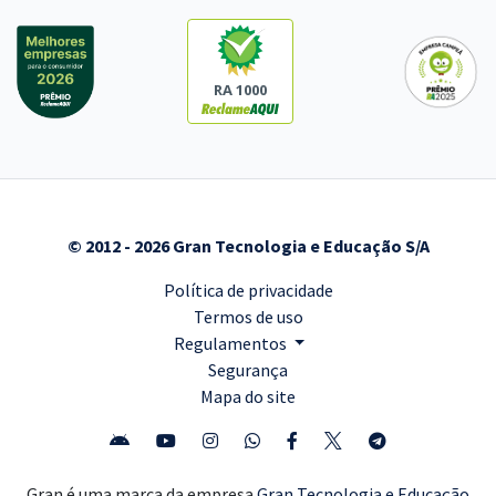
R$ 354,24
à vista
29,52
R$
ou 12x de
Economize R$ 88,56 (-20%)
RA 1000
Comprar
Prefeitura de João Alfredo - PE - SMS - Motorista Socorrista (SAMU)
© 2012 - 2026 Gran Tecnologia e Educação S/A
R$ 267,84
à vista
22,32
R$
ou 12x de
Política de privacidade
Economize R$ 66,96 (-20%)
Termos de uso
Comprar
Regulamentos
Segurança
Mapa do site
Prefeitura de João Alfredo - PE - SAAM - Motorista CNH Categoria B
ou C
Gran é uma marca da empresa
Gran Tecnologia e Educação