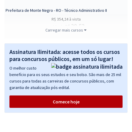
Prefeitura de Monte Negro - RO - Técnico Administrativo II
R$ 354,24
à vista
29,52
R$
ou 12x de
Carregar mais cursos
Economize R$ 88,56 (-20%)
Comprar
Assinatura Ilimitada: acesse todos os cursos
para concursos públicos, em um só lugar!
O melhor custo
Prefeitura de Monte Negro - RO - Analista de Licitação
benefício para os seus estudos e seu bolso. São mais de 25 mil
R$ 399,92
à vista
cursos para todas as carreiras de concursos públicos, com
33,33
R$
ou 12x de
garantia de atualização pós-edital.
Economize R$ 99,98 (-20%)
Comece hoje
Comprar
Prefeitura de Monte Negro - RO - Técnico em Enfermagem