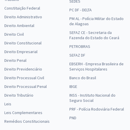
Prefeitura de Monte Negro - RO - Professor Nível II - Pedagogo
SEDES
Educação Especial
Constituição Federal
PC DF - DELTA
R$ 383,04
à vista
Direito Administrativo
PM AL - Polícia Militar do Estado
31,92
R$
ou 12x de
de Alagoas
Direito Ambiental
Economize R$ 95,76 (-20%)
SEFAZ CE - Secretaria da
Direito Civil
Fazenda do Estado do Ceará
Comprar
Direito Constitucional
PETROBRAS
Direito Empresarial
SEFAZ DF
Direito Penal
EBSERH - Empresa Brasileira de
Prefeitura de Monte Negro - RO - Nutricionista
Direito Previdenciário
Serviços Hospitalares
R$ 479,92
à vista
Direito Processual Civil
Banco do Brasil
39,99
R$
ou 12x de
Direito Processual Penal
IBGE
Economize R$ 119,98 (-20%)
Direito Tributário
INSS - Instituto Nacional do
Comprar
Seguro Social
Leis
PRF - Polícia Rodoviária Federal
Leis Complementares
PND
Remédios Constitucionais
Prefeitura de Monte Negro - RO - Técnico em Desenvolvimento