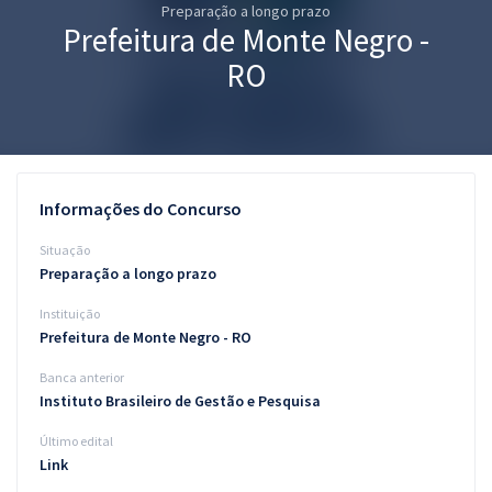
Preparação a longo prazo
Pós
Prefeitura de Monte Negro -
Graduação
RO
OAB
Mentorias
Informações do Concurso
Questões grátis
Situação
Conteúdo gratuito
Preparação a longo prazo
Instituição
Blog
Prefeitura de Monte Negro - RO
Aprovados
Banca anterior
Instituto Brasileiro de Gestão e Pesquisa
Atendimento
Último edital
Link