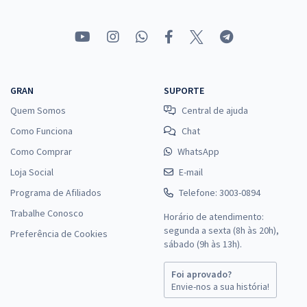
Economize R$ 99,98 (-20%)
Comprar
GRAN
SUPORTE
Prefeitura de Monte Negro - RO - Agente Administrativo I - II - Saúde
Quem Somos
Central de ajuda
R$ 354,24
à vista
Como Funciona
Chat
29,52
R$
ou 12x de
Como Comprar
WhatsApp
Economize R$ 88,56 (-20%)
Loja Social
E-mail
Comprar
Programa de Afiliados
Telefone: 3003-0894
Trabalhe Conosco
Horário de atendimento:
segunda a sexta (8h às 20h),
Preferência de Cookies
Prefeitura de Monte Negro - RO - Agente Administrativo I - II - Social
sábado (9h às 13h).
R$ 354,24
à vista
Foi aprovado?
29,52
R$
ou 12x de
Envie-nos a sua história!
Economize R$ 88,56 (-20%)