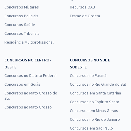
Concursos Militares
Recursos OAB
Prefeitura de Monte Negro - RO - Psicólogo - Saúde
Concursos Policiais
Exame de Ordem
R$ 479,92
à vista
39,99
Concursos Saúde
R$
ou 12x de
Economize R$ 119,98 (-20%)
Concursos Tribunais
Residência Multiprofissional
Comprar
CONCURSOS NO CENTRO-
CONCURSOS NO SUL E
OESTE
SUDESTE
Prefeitura de Monte Negro - RO - Psicólogo - Social
Concursos no Distrito Federal
Concursos no Paraná
R$ 479,92
à vista
Concursos em Goiás
Concursos no Rio Grande do Sul
39,99
R$
ou 12x de
Economize R$ 119,98 (-20%)
Concursos no Mato Grosso do
Concursos em Santa Catarina
Sul
Concursos no Espírito Santo
Comprar
Concursos no Mato Grosso
Concursos em Minas Gerais
Concursos no Rio de Janeiro
Concursos em São Paulo
Prefeitura de Monte Negro - RO - Técnico em Desenvolvimento