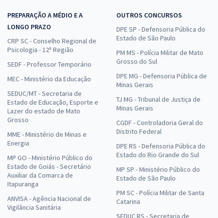
Escolar - Nutricionista
PREPARAÇÃO A MÉDIO E A
OUTROS CONCURSOS
R$ 479,92
à vista
LONGO PRAZO
39,99
DPE SP - Defensoria Pública do
R$
ou 12x de
Estado de São Paulo
CRP SC - Conselho Regional de
Economize R$ 119,98 (-20%)
Psicologia - 12ª Região
PM MS - Polícia Militar de Mato
Comprar
Grosso do Sul
SEDF - Professor Temporário
DPE MG - Defensoria Pública de
MEC - Ministério da Educação
Minas Gerais
SEDUC/MT - Secretaria de
TJ MG - Tribunal de Justiça de
Estado de Educação, Esporte e
Prefeitura de Monte Negro - RO - Cuidador(a)
Minas Gerais
Lazer do estado de Mato
R$ 354,24
à vista
Grosso
CGDF - Controladoria Geral do
29,52
R$
ou 12x de
Distrito Federal
MME - Ministério de Minas e
Economize R$ 88,56 (-20%)
Energia
DPE RS - Defensoria Pública do
Estado do Rio Grande do Sul
MP GO - Ministério Público do
Comprar
Estado de Goiás - Secretário
MP SP - Ministério Público do
Auxiliar da Comarca de
Estado de São Paulo
Itapuranga
PM SC - Polícia Militar de Santa
ANVISA - Agência Nacional de
Catarina
Prefeitura de Monte Negro - RO - Pedagogo em Orientação
Vigilância Sanitária
Educacional
SEDUC RS - Secretaria de