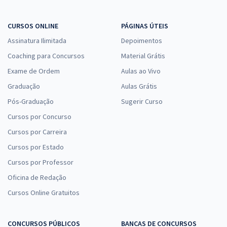
Comprar
CURSOS ONLINE
PÁGINAS ÚTEIS
Assinatura Ilimitada
Depoimentos
Coaching para Concursos
Prefeitura de Monte Negro - RO - Técnico em Contabilidade
Material Grátis
Exame de Ordem
R$ 354,24
à vista
Aulas ao Vivo
29,52
R$
ou 12x de
Graduação
Aulas Grátis
Economize R$ 88,56 (-20%)
Pós-Graduação
Sugerir Curso
Comprar
Cursos por Concurso
Cursos por Carreira
Cursos por Estado
Prefeitura de Monte Negro - RO - Contador
Cursos por Professor
R$ 399,92
à vista
Oficina de Redação
33,33
R$
ou 12x de
Cursos Online Gratuitos
Economize R$ 99,98 (-20%)
Comprar
CONCURSOS PÚBLICOS
BANCAS DE CONCURSOS