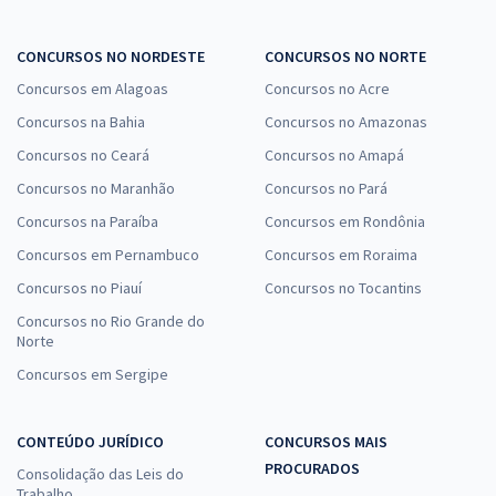
Escolar - Psicólogo
R$ 479,92
à vista
CONCURSOS NO NORDESTE
CONCURSOS NO NORTE
39,99
R$
ou 12x de
Concursos em Alagoas
Concursos no Acre
Economize R$ 119,98 (-20%)
Concursos na Bahia
Concursos no Amazonas
Comprar
Concursos no Ceará
Concursos no Amapá
Concursos no Maranhão
Concursos no Pará
Concursos na Paraíba
Concursos em Rondônia
Prefeitura de Monte Negro - RO - Professor Nível II - Língua
Concursos em Pernambuco
Concursos em Roraima
Portuguesa/Inglesa
Concursos no Piauí
Concursos no Tocantins
R$ 383,04
à vista
Concursos no Rio Grande do
31,92
R$
ou 12x de
Norte
Economize R$ 95,76 (-20%)
Concursos em Sergipe
Comprar
CONTEÚDO JURÍDICO
CONCURSOS MAIS
PROCURADOS
Consolidação das Leis do
Trabalho