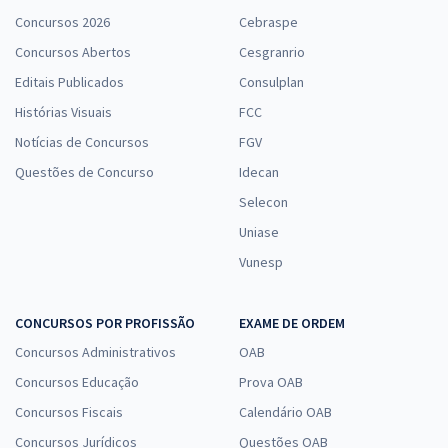
Concursos 2026
Cebraspe
Concursos Abertos
Cesgranrio
Prefeitura de Monte Negro - RO - Professor Nível II - Educação Física
Editais Publicados
Consulplan
R$ 383,04
à vista
Histórias Visuais
FCC
31,92
R$
ou 12x de
Notícias de Concursos
FGV
Economize R$ 95,76 (-20%)
Questões de Concurso
Idecan
Comprar
Selecon
Uniase
Vunesp
Prefeitura de Monte Negro - RO - Odontólogo
R$ 479,92
à vista
CONCURSOS POR PROFISSÃO
EXAME DE ORDEM
39,99
R$
ou 12x de
Concursos Administrativos
OAB
Economize R$ 119,98 (-20%)
Concursos Educação
Prova OAB
Comprar
Concursos Fiscais
Calendário OAB
Concursos Jurídicos
Questões OAB