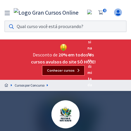
0
Assinatura Ilimitada 11
Acesso a todos os cursos. Teste grátis por 7 dias!
Assinatura OAB Até Passar
Acesso ilimitado a toda preparação para o Exame da
Desconto de
20% em todos os
Ordem, até você passar!
cursos avulsos do site SÓ HOJE!
Conhecer cursos
Residências Multiprofissionais
Preparação completa e intensiva para as principais
Cursos por Concurso
residências em saúde do Brasil
Concursos
Assinatura Ilimitada
Cursos 20% OFF