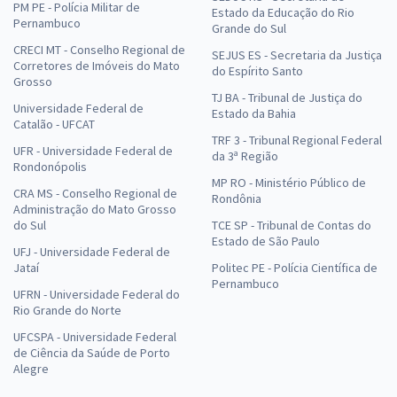
PM PE - Polícia Militar de
Estado da Educação do Rio
R$ 354,24
à vista
Pernambuco
Grande do Sul
29,52
R$
ou 12x de
CRECI MT - Conselho Regional de
SEJUS ES - Secretaria da Justiça
Economize R$ 88,56 (-20%)
Corretores de Imóveis do Mato
do Espírito Santo
Grosso
Comprar
TJ BA - Tribunal de Justiça do
Universidade Federal de
Estado da Bahia
Catalão - UFCAT
TRF 3 - Tribunal Regional Federal
UFR - Universidade Federal de
da 3ª Região
Rondonópolis
Prefeitura de Monte Negro - RO - Professor Nível II - Pedagogo
MP RO - Ministério Público de
CRA MS - Conselho Regional de
Educação Infantil
Rondônia
Administração do Mato Grosso
R$ 383,04
à vista
do Sul
TCE SP - Tribunal de Contas do
31,92
R$
Estado de São Paulo
ou 12x de
UFJ - Universidade Federal de
Economize R$ 95,76 (-20%)
Jataí
Politec PE - Polícia Científica de
Pernambuco
Comprar
UFRN - Universidade Federal do
Rio Grande do Norte
UFCSPA - Universidade Federal
de Ciência da Saúde de Porto
Alegre
Prefeitura de Monte Negro - RO - Professor Nível II - Pedagogo
Séries Iniciais