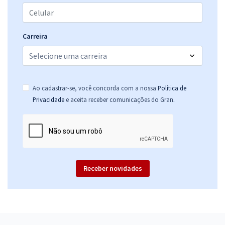
33,33
R$
ou 12x de
Economize R$ 99,98 (-20%)
Comprar
Carreira
Prefeitura de Monte Negro - RO - Enfermeiro
Ao cadastrar-se, você concorda com a nossa
Política de
R$ 399,92
à vista
.
Privacidade
e aceita receber comunicações do Gran
33,33
R$
ou 12x de
Economize R$ 99,98 (-20%)
Comprar
Receber novidades
Prefeitura de Monte Negro - RO - Enfermeiro Especialista em Saúde
Mental
R$ 399,92
à vista
33,33
R$
ou 12x de