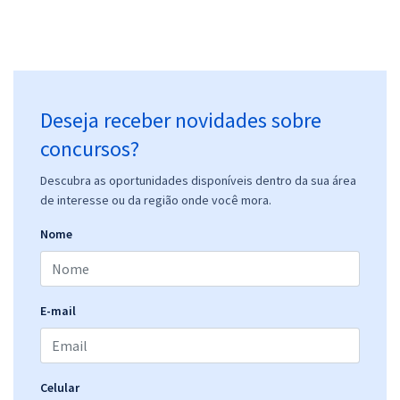
R$ 354,24
à vista
29,52
R$
ou 12x de
Economize R$ 88,56 (-20%)
Comprar
Deseja receber novidades sobre
concursos?
Prefeitura de Monte Negro - RO - Técnico em Enfermagem - Aps
Descubra as oportunidades disponíveis dentro da sua área
de interesse ou da região onde você mora.
R$ 354,24
à vista
29,52
R$
ou 12x de
Nome
Economize R$ 88,56 (-20%)
Comprar
E-mail
Prefeitura de Monte Negro - RO - Enfermeiro - Aps
Celular
R$ 399,92
à vista