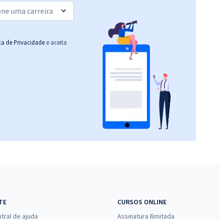
R$ 354,24
à vista
29,52
R$
ou 12x de
Comprar
Economize R$ 88,56
ica de Privacidade
e aceita
(-20%)
TE
CURSOS ONLINE
tral de ajuda
Assinatura Ilimitada