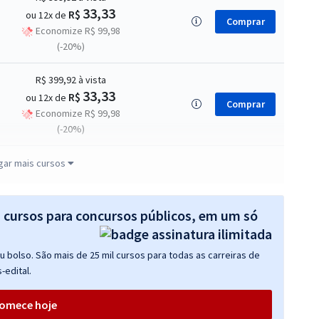
33,33
R$
ou 12x de
Comprar
Economize R$ 99,98
(-20%)
R$ 399,92
à vista
33,33
R$
ou 12x de
Comprar
Economize R$ 99,98
(-20%)
R$ 354,24
à vista
gar mais cursos
29,52
R$
ou 12x de
Comprar
Economize R$ 88,56
(-20%)
s cursos para concursos públicos, em um só
R$ 239,92
à vista
 bolso. São mais de 25 mil cursos para todas as carreiras de
19,99
R$
ou 12x de
Comprar
-edital.
Economize R$ 59,98
(-20%)
omece hoje