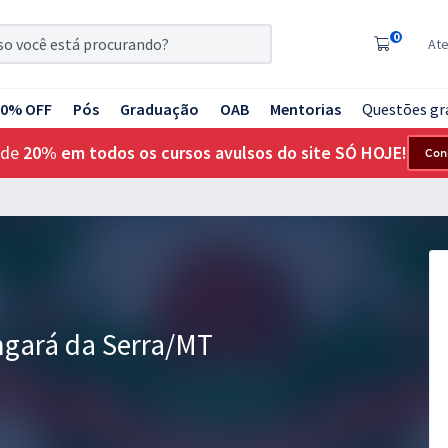
0
At
20% OFF
Pós
Graduação
OAB
Mentorias
Questões gr
 de
20% em todos os cursos avulsos do site SÓ HOJE!
Con
ngará da Serra/MT