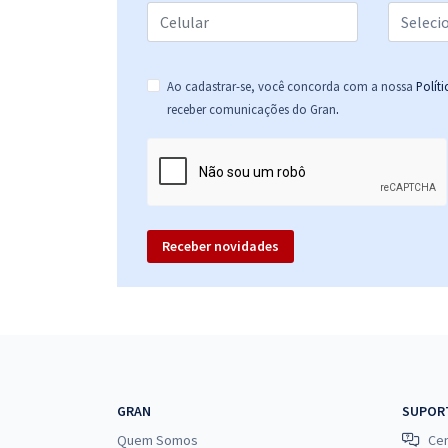
Prefeitura de Tangará da Serra - MT - Agente de
Fiscalização de Trânsito
Ao cadastrar-se, você concorda com a nossa
Polít
.
receber comunicações do Gran
Receber novidades
GRAN
SUPOR
Quem Somos
Cen