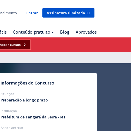
Assinatura
Ilimitada
11
endimento
Entrar
átis
Conteúdo gratuito
Blog
Aprovados
hecer cursos
Informações do Concurso
Situação
Preparação a longo prazo
Instituição
Prefeitura de Tangará da Serra - MT
Banca anterior