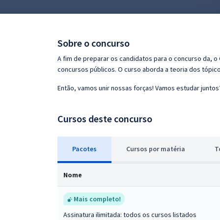
Pós
Graduação
Sobre o concurso
OAB
A fim de preparar os candidatos para o concurso da, 
concursos públicos. O curso aborda a teoria dos tópico
Mentorias
Então, vamos unir nossas forças! Vamos estudar juntos
Questões grátis
Cursos deste concurso
Conteúdo gratuito
Blog
Pacotes
Cursos
p
or matéria
T
Aprovados
Nome
Atendimento
Mais completo!
Assinatura ilimitada: todos os cursos listados