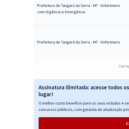
Prefeitura de Tangará da Serra - MT - Enfermeiro
com Urgência e Emergência
Prefeitura de Tangará da Serra - MT - Enfermeiro
Carre
Prefeitura de Tangará da Serra - MT - Técnico em
Apoio Infantil
Assinatura Ilimitada: acesse todos o
lugar!
Prefeitura de Tangará da Serra - MT -
O melhor custo benefício para os seus estudos e seu
Conhecimentos Básicos Comuns aos Cargos de
concursos públicos, com garantia de atualização pós
Nível Médio
C