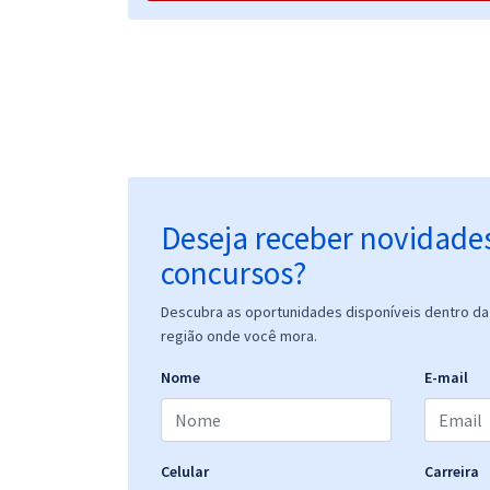
Prefeitura de Tangará da Serra - MT - Técnico
Administrativo Educacional - Técnico em
Multimeios Didáticos
Prefeitura de Tangará da Serra - MT - Técnico em
Enfermagem
Deseja receber novidade
concursos?
Prefeitura de Tangará da Serra - MT - Técnico em
Descubra as oportunidades disponíveis dentro da 
Enfermagem de Urgência e Emergência
região onde você mora.
Nome
E-mail
Prefeitura de Tangará da Serra - MT - Técnico
Administrativo Educacional - Técnico em Gestão
Educacional
Celular
Carreira