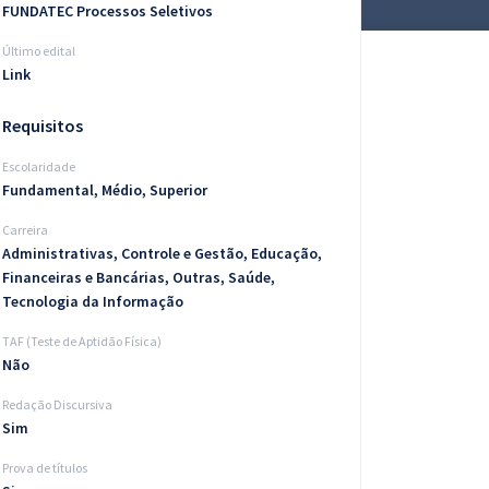
FUNDATEC Processos Seletivos
Último edital
Link
Requisitos
Escolaridade
Fundamental, Médio, Superior
Carreira
Administrativas, Controle e Gestão, Educação,
Financeiras e Bancárias, Outras, Saúde,
Tecnologia da Informação
TAF (Teste de Aptidão Física)
Não
Redação Discursiva
Sim
Prova de títulos