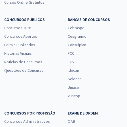
de Assuntos Culturais e Educacionais
Cursos Online Gratuitos
R$ 383,92
à vista
31,99
R$
ou 12x de
CONCURSOS PÚBLICOS
BANCAS DE CONCURSOS
Economize R$ 95,98 (-20%)
Concursos 2026
Cebraspe
Comprar
Concursos Abertos
Cesgranrio
Editais Publicados
Consulplan
Histórias Visuais
FCC
SES MT - Secretaria de Estado de Saúde de Mato Grosso -
Notícias de Concursos
FGV
Conhecimentos Específicos para o cargo de Economista
Questões de Concurso
Idecan
R$ 295,12
à vista
Selecon
24,59
R$
ou 12x de
Economize R$ 73,78 (-20%)
Uniase
Vunesp
Comprar
CONCURSOS POR PROFISSÃO
EXAME DE ORDEM
Concursos Administrativos
OAB