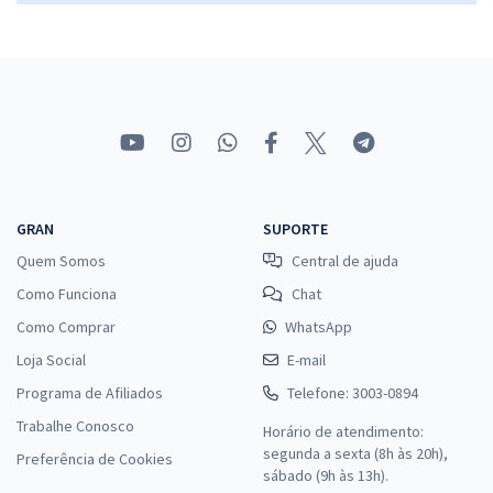
15,32
R$
ou 12x de
Economize R$ 45,96 (-20%)
Comprar
SES MT - Secretaria de Estado de Saúde de Mato Grosso - Técnico
em Educação Física
GRAN
SUPORTE
R$ 375,92
à vista
Quem Somos
Central de ajuda
31,33
R$
ou 12x de
Como Funciona
Chat
Economize R$ 93,98 (-20%)
Como Comprar
WhatsApp
Comprar
Loja Social
E-mail
Programa de Afiliados
Telefone: 3003-0894
Trabalhe Conosco
Horário de atendimento:
SES MT - Secretaria de Estado de Saúde de Mato Grosso -
segunda a sexta (8h às 20h),
Preferência de Cookies
Conhecimentos Específicos para o Cargo: Administrador
sábado (9h às 13h).