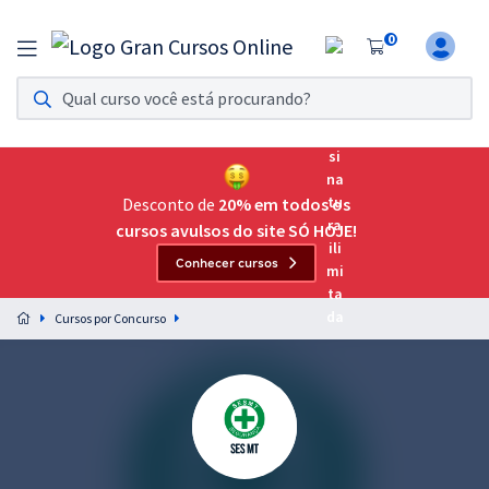
0
Assinatura Ilimitada 11
Acesso a todos os cursos. Teste grátis por 7 dias!
Assinatura OAB Até Passar
Acesso ilimitado a toda preparação para o Exame da
Desconto de
20% em todos os
Ordem, até você passar!
cursos avulsos do site SÓ HOJE!
Conhecer cursos
Residências Multiprofissionais
Preparação completa e intensiva para as principais
Cursos por Concurso
residências em saúde do Brasil
Concursos
Assinatura Ilimitada
Cursos 20% OFF