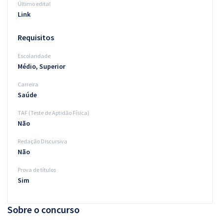
Último edital
Link
Requisitos
Escolaridade
Médio, Superior
Carreira
Saúde
TAF (Teste de Aptidão Física)
Não
Redação Discursiva
Não
Prova de títulos
Sim
Sobre o concurso