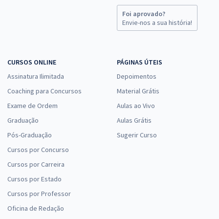
R$ 399,92
à vista
33,33
R$
Foi aprovado?
ou 12x de
Envie-nos a sua história!
Economize R$ 99,98 (-20%)
Comprar
CURSOS ONLINE
PÁGINAS ÚTEIS
Assinatura Ilimitada
Depoimentos
SES MT - Secretaria de Estado de Saúde de Mato Grosso -
Coaching para Concursos
Material Grátis
Conhecimentos Específicos para o Cargo: Técnico em Educação
Exame de Ordem
Aulas ao Vivo
Física
Graduação
Aulas Grátis
R$ 239,92
à vista
19,99
Pós-Graduação
R$
Sugerir Curso
ou 12x de
Economize R$ 59,98 (-20%)
Cursos por Concurso
Comprar
Cursos por Carreira
Cursos por Estado
Cursos por Professor
Oficina de Redação
SES MT - Secretaria de Estado de Saúde de Mato Grosso - Técnico