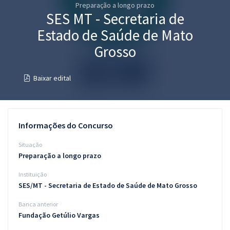
Preparação a longo prazo
Pós
SES MT - Secretaria de
Graduação
Estado de Saúde de Mato
Grosso
OAB
Baixar edital
Mentorias
Questões grátis
Informações do Concurso
Conteúdo gratuito
Situação
Blog
Preparação a longo prazo
Aprovados
Instituição
SES/MT - Secretaria de Estado de Saúde de Mato Grosso
Atendimento
Banca anterior
Fundação Getúlio Vargas