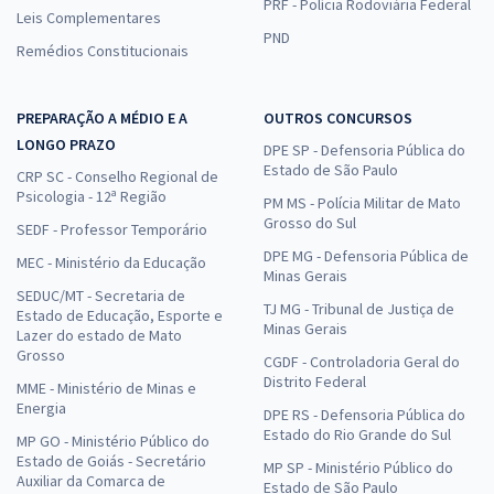
PRF - Polícia Rodoviária Federal
Leis Complementares
PND
Remédios Constitucionais
PREPARAÇÃO A MÉDIO E A
OUTROS CONCURSOS
LONGO PRAZO
DPE SP - Defensoria Pública do
Estado de São Paulo
CRP SC - Conselho Regional de
Psicologia - 12ª Região
PM MS - Polícia Militar de Mato
Grosso do Sul
SEDF - Professor Temporário
DPE MG - Defensoria Pública de
MEC - Ministério da Educação
Minas Gerais
SEDUC/MT - Secretaria de
TJ MG - Tribunal de Justiça de
Estado de Educação, Esporte e
Minas Gerais
Lazer do estado de Mato
Grosso
CGDF - Controladoria Geral do
Distrito Federal
MME - Ministério de Minas e
Energia
DPE RS - Defensoria Pública do
Estado do Rio Grande do Sul
MP GO - Ministério Público do
Estado de Goiás - Secretário
MP SP - Ministério Público do
Auxiliar da Comarca de
Estado de São Paulo