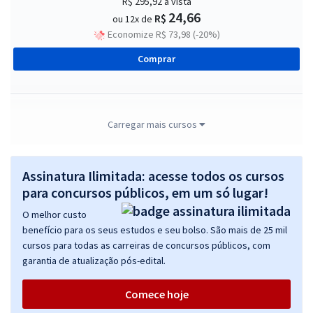
R$ 295,92
à vista
24,66
R$
ou 12x de
Economize R$ 73,98 (-20%)
Comprar
SES MT - Secretaria de Estado de Saúde de Mato Grosso -
Carregar mais cursos
Administrador (Pré-edital)
R$ 423,84
à vista
Assinatura Ilimitada: acesse todos os cursos
35,32
R$
ou 12x de
para concursos públicos, em um só lugar!
Economize R$ 105,96 (-20%)
O melhor custo
Comprar
benefício para os seus estudos e seu bolso. São mais de 25 mil
cursos para todas as carreiras de concursos públicos, com
garantia de atualização pós-edital.
SES MT - Secretaria de Estado de Saúde de Mato Grosso -
Comece hoje
Conhecimentos Básicos para os Cargos de Nível Superior