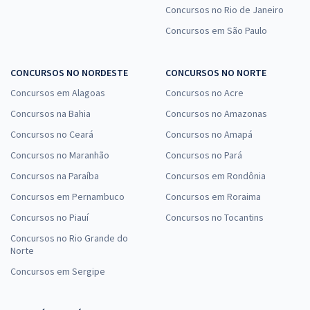
Concursos no Rio de Janeiro
Telebras - Telecomunicações Brasileiras S.A - Cargo 3: Especialista
Concursos em São Paulo
em Gestão de Telecomunicações - Analista Superior - Subatividade:
Administrativo
R$ 399,84
à vista
CONCURSOS NO NORDESTE
CONCURSOS NO NORTE
33,32
R$
ou 12x de
Concursos em Alagoas
Concursos no Acre
Economize R$ 99,96 (-20%)
Concursos na Bahia
Concursos no Amazonas
Comprar
Concursos no Ceará
Concursos no Amapá
Concursos no Maranhão
Concursos no Pará
Concursos na Paraíba
Concursos em Rondônia
Telebras - Telecomunicações Brasileiras S.A - Conhecimentos
Concursos em Pernambuco
Concursos em Roraima
Específicos para o Cargo 3: Especialista em Gestão de
Concursos no Piauí
Concursos no Tocantins
Telecomunicações - Analista Superior - Subatividade: Administrativo
Concursos no Rio Grande do
R$ 255,84
à vista
Norte
21,32
R$
ou 12x de
Concursos em Sergipe
Economize R$ 63,96 (-20%)
Comprar