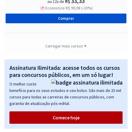
33,33
R$
ou 12x de
Economize R$ 99,98 (-20%)
Comprar
Telebras - Telecomunicações Brasileiras S.A - Legislação Específica
Carregar mais cursos
do Setor de Telecomunicações Brasileiro - Professores: Ismael
Noronha e Jósis Alves (Videoaulas) & Antônio Pinheiro (Aulas em
PDF)
Assinatura Ilimitada: acesse todos os cursos
para concursos públicos, em um só lugar!
R$ 71,92
à vista
5,99
R$
ou 12x de
O melhor custo
Economize R$ 17,98 (-20%)
benefício para os seus estudos e seu bolso. São mais de 25 mil
cursos para todas as carreiras de concursos públicos, com
Comprar
garantia de atualização pós-edital.
Comece hoje
Telebras - Telecomunicações Brasileiras S.A - Cargo 9: Especialista