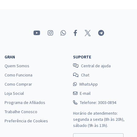
Telebras - Telecomunicações Brasileiras S.A - Conhecimentos
Específicos Para o Cargo 9: Especialista em Gestão de
Telecomunicações – Analista Superior – Subatividade: Psicologia
com a Equipe Gran
R$ 306,24
à vista
GRAN
SUPORTE
25,52
R$
ou 12x de
Quem Somos
Central de ajuda
Economize R$ 76,56 (-20%)
Como Funciona
Chat
Comprar
Como Comprar
WhatsApp
Loja Social
E-mail
Programa de Afiliados
Telefone: 3003-0894
Telebras - Telecomunicações Brasileiras S.A - Conhecimentos
Trabalhe Conosco
Horário de atendimento:
Específicos para o Cargo 10: Especialista em Gestão de
segunda a sexta (8h às 20h),
Telecomunicações - Contador
Preferência de Cookies
sábado (9h às 13h).
R$ 327,92
à vista
27,33
R$