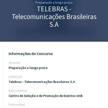
Preparação a longo prazo
Pós
TELEBRAS -
Graduação
Telecomunicações Brasileiras
S.A
OAB
Mentorias
Questões grátis
Informações do Concurso
Conteúdo gratuito
Situação
Preparação a longo prazo
Blog
Instituição
Aprovados
Telebras - Telecomunicações Brasileiras S.A
Banca anterior
Atendimento
Centro de Seleção e de Promoção de Eventos UnB
Último edital