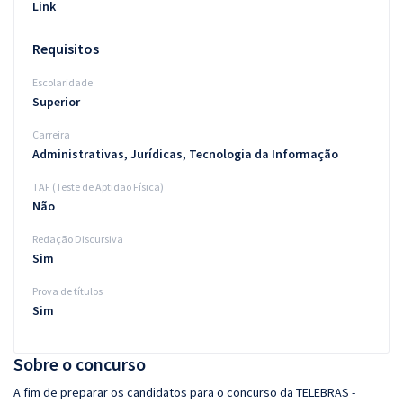
Link
Requisitos
Escolaridade
Superior
Carreira
Administrativas, Jurídicas, Tecnologia da Informação
TAF (Teste de Aptidão Física)
Não
Redação Discursiva
Sim
Prova de títulos
Sim
Sobre o concurso
A fim de preparar os candidatos para o concurso da TELEBRAS -