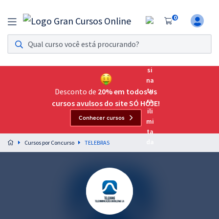
0
Assinatura Ilimitada 11
Acesso a todos os cursos. Teste grátis por 7 dias!
Assinatura OAB Até Passar
Acesso ilimitado a toda preparação para o Exame da
Desconto de
20% em todos os
Ordem, até você passar!
cursos avulsos do site SÓ HOJE!
Conhecer cursos
Residências Multiprofissionais
Preparação completa e intensiva para as principais
Cursos por Concurso
TELEBRAS
residências em saúde do Brasil
Concursos
Assinatura Ilimitada
Cursos 20% OFF