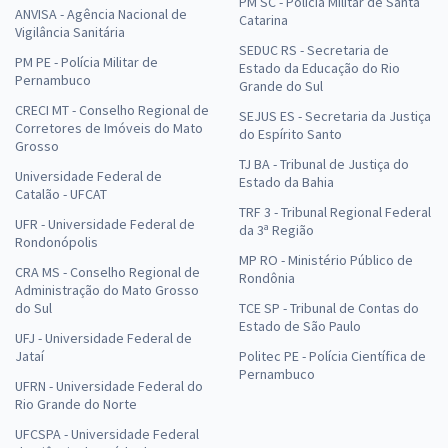
PM SC - Polícia Militar de Santa
ANVISA - Agência Nacional de
Catarina
Vigilância Sanitária
SEDUC RS - Secretaria de
PM PE - Polícia Militar de
Estado da Educação do Rio
Pernambuco
Grande do Sul
CRECI MT - Conselho Regional de
SEJUS ES - Secretaria da Justiça
Corretores de Imóveis do Mato
do Espírito Santo
Grosso
TJ BA - Tribunal de Justiça do
Universidade Federal de
Estado da Bahia
Catalão - UFCAT
TRF 3 - Tribunal Regional Federal
UFR - Universidade Federal de
da 3ª Região
Rondonópolis
MP RO - Ministério Público de
CRA MS - Conselho Regional de
Rondônia
Administração do Mato Grosso
do Sul
TCE SP - Tribunal de Contas do
Estado de São Paulo
UFJ - Universidade Federal de
Jataí
Politec PE - Polícia Científica de
Pernambuco
UFRN - Universidade Federal do
Rio Grande do Norte
UFCSPA - Universidade Federal