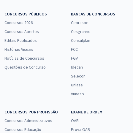
R$ 439,84
à vista
36,65
CONCURSOS PÚBLICOS
BANCAS DE CONCURSOS
R$
ou 12x de
Economize R$ 109,96 (-20%)
Concursos 2026
Cebraspe
Concursos Abertos
Cesgranrio
Comprar
Editais Publicados
Consulplan
Histórias Visuais
FCC
Notícias de Concursos
FGV
Telebras - Telecomunicações Brasileiras S.A - Cargo 12: Especialista
em Gestão de Telecomunicações - Engenheiro - Subatividade:
Questões de Concurso
Idecan
Engenheiro Civil (Módulo Especial)
Selecon
R$ 354,24
à vista
Uniase
29,52
R$
ou 12x de
Vunesp
Economize R$ 88,56 (-20%)
Comprar
CONCURSOS POR PROFISSÃO
EXAME DE ORDEM
Concursos Administrativos
OAB
Concursos Educação
Prova OAB