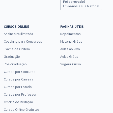
ou 12x de
Foi aprovado?
Economize R$ 81,98 (-20%)
Envie-nos a sua história!
Comprar
CURSOS ONLINE
PÁGINAS ÚTEIS
Assinatura Ilimitada
Depoimentos
Telebras - Telecomunicações Brasileiras S.A - Conhecimentos
Coaching para Concursos
Material Grátis
Específicos para o Cargo 7: Especialista em Gestão de
Exame de Ordem
Telecomunicações - Analista Superior - Subatividade: Finanças
Aulas ao Vivo
Graduação
R$ 247,92
à vista
Aulas Grátis
20,66
R$
ou 12x de
Pós-Graduação
Sugerir Curso
Economize R$ 61,98 (-20%)
Cursos por Concurso
Comprar
Cursos por Carreira
Cursos por Estado
Cursos por Professor
Telebras - Telecomunicações Brasileiras S.A - Cargo 13: Especialista
Oficina de Redação
em Gestão de Telecomunicações - Engenheiro - Engenheiro de
Cursos Online Gratuitos
Redes