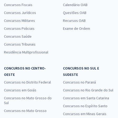
Telebras - Telecomunicações Brasileiras S.A - Cargo 10: Especialista
Concursos Fiscais
Calendário OAB
em Gestão de Telecomunicações - Contador
Concursos Jurídicos
Questões OAB
R$ 399,92
à vista
33,33
R$
Concursos Militares
ou 12x de
Recursos OAB
Economize R$ 99,98 (-20%)
Concursos Policiais
Exame de Ordem
Comprar
Concursos Saúde
Concursos Tribunais
Residência Multiprofissional
Telebras - Telecomunicações Brasileiras S.A - Conhecimentos
Específicos para o Cargo 10: Especialista em Gestão de
CONCURSOS NO CENTRO-
CONCURSOS NO SUL E
Telecomunicações - Contador
OESTE
SUDESTE
R$ 391,92
à vista
Concursos no Distrito Federal
Concursos no Paraná
32,66
R$
ou 12x de
Concursos em Goiás
Concursos no Rio Grande do Sul
Economize R$ 97,98 (-20%)
Concursos no Mato Grosso do
Concursos em Santa Catarina
Comprar
Sul
Concursos no Espírito Santo
Concursos no Mato Grosso
Concursos em Minas Gerais