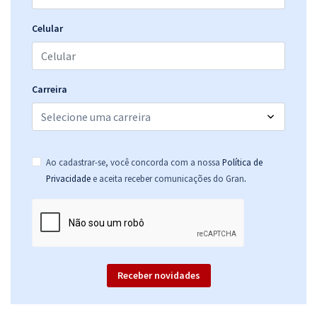
Telebras - Telecomunicações Brasileiras S.A - Conhecimentos
Celular
Específicos para o Cargo 6: Especialista em Gestão de
Telecomunicações - Analista Superior - Subatividade: Estatística
R$ 167,92
à vista
13,99
R$
Carreira
ou 12x de
Economize R$ 41,98 (-20%)
Comprar
Ao cadastrar-se, você concorda com a nossa
Política de
.
Privacidade
e aceita receber comunicações do Gran
Telebras - Telecomunicações Brasileiras S.A - Cargo 2: Especialista
em Gestão de Telecomunicações – Analista de Tecnologia da
Informação
R$ 471,84
à vista
39,32
R$
ou 12x de
Receber novidades
Economize R$ 117,96 (-20%)
Comprar