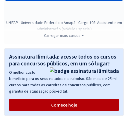
UNIFAP - Universidade Federal do Amapá - Cargo 108: Assistente em
Administração (Módulo Especial)
Carregar mais cursos
R$ 279,84
à vista
23,32
R$
ou 12x de
Economize R$ 69,96 (-20%)
Assinatura Ilimitada: acesse todos os cursos
Comprar
para concursos públicos, em um só lugar!
O melhor custo
benefício para os seus estudos e seu bolso. São mais de 25 mil
cursos para todas as carreiras de concursos públicos, com
UNIFAP - Universidade Federal do Amapá - Assistente Social (Pós-
garantia de atualização pós-edital.
Edital)
R$ 399,92
à vista
Comece hoje
33,33
R$
ou 12x de
Economize R$ 99,98 (-20%)
Comprar