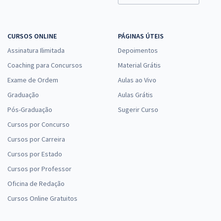
UNIFAP - Universidade Federal do Amapá - Cargo 105: Técnico de
CURSOS ONLINE
PÁGINAS ÚTEIS
Laboratório - Área: Ciência da Computação
Assinatura Ilimitada
Depoimentos
R$ 311,84
à vista
25,99
Coaching para Concursos
Material Grátis
R$
ou 12x de
Economize R$ 77,96 (-20%)
Exame de Ordem
Aulas ao Vivo
Graduação
Aulas Grátis
Comprar
Pós-Graduação
Sugerir Curso
Cursos por Concurso
Cursos por Carreira
UNIFAP - Universidade Federal do Amapá - Conhecimentos
Específicos para o Cargo 201: Administrador
Cursos por Estado
R$ 263,84
à vista
Cursos por Professor
21,99
R$
ou 12x de
Oficina de Redação
Economize R$ 65,96 (-20%)
Cursos Online Gratuitos
Comprar