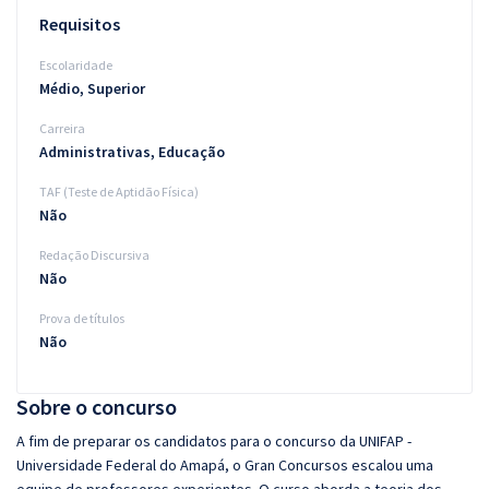
Requisitos
Escolaridade
Médio, Superior
Carreira
Administrativas, Educação
TAF (Teste de Aptidão Física)
Não
Redação Discursiva
Não
Prova de títulos
Não
Sobre o concurso
A fim de preparar os candidatos para o concurso da UNIFAP -
Universidade Federal do Amapá, o Gran Concursos escalou uma