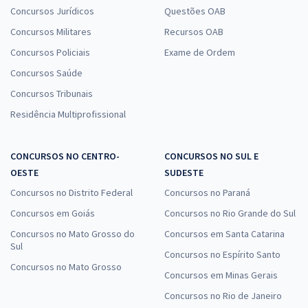
Concursos Jurídicos
Questões OAB
Concursos Militares
Recursos OAB
UNIFAP - Universidade Federal do Amapá - Conhecimentos Gerais
Concursos Policiais
Exame de Ordem
para todos os Cargos
Concursos Saúde
R$ 271,84
à vista
Concursos Tribunais
22,65
R$
ou 12x de
Residência Multiprofissional
Economize R$ 67,96 (-20%)
Comprar
CONCURSOS NO CENTRO-
CONCURSOS NO SUL E
OESTE
SUDESTE
Concursos no Distrito Federal
Concursos no Paraná
UNIFAP - Universidade Federal do Amapá - Conhecimentos
Concursos em Goiás
Concursos no Rio Grande do Sul
Específicos para o Cargo: 204 Analista de Tecnologia da Informação
Concursos no Mato Grosso do
Concursos em Santa Catarina
R$ 231,84
à vista
Sul
19,32
Concursos no Espírito Santo
R$
ou 12x de
Concursos no Mato Grosso
Economize R$ 57,96 (-20%)
Concursos em Minas Gerais
Concursos no Rio de Janeiro
Comprar