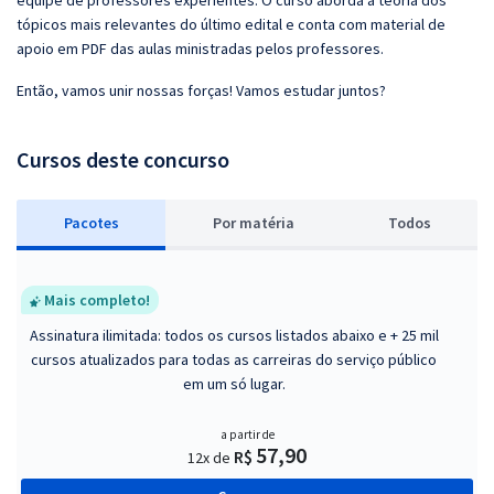
equipe de professores experientes. O curso aborda a teoria dos
tópicos mais relevantes do último edital e conta com material de
apoio em PDF das aulas ministradas pelos professores.
Então, vamos unir nossas forças! Vamos estudar juntos?
Cursos deste concurso
Pacotes
P
or matéria
Todos
Mais completo!
Assinatura ilimitada: todos os cursos listados abaixo e + 25 mil
cursos atualizados para todas as carreiras do serviço público
em um só lugar.
a partir de
57,90
R$
12x de