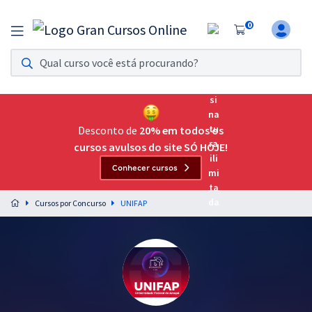
0
Assinatura Ilimitada 11
Acesso a todos os cursos. Teste grátis por 7 dias!
Assinatura OAB Até Passar
Acesso ilimitado a toda preparação para o Exame da
Desconto de
20% em todos os
Ordem, até você passar!
cursos avulsos do site SÓ HOJE!
Conhecer cursos
Residências Multiprofissionais
Preparação completa e intensiva para as principais
Cursos por Concurso
UNIFAP
residências em saúde do Brasil
Concursos
Assinatura Ilimitada
Cursos 20% OFF