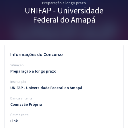
Preparação a longo prazo
Pós
UNIFAP - Universidade
Graduação
Federal do Amapá
OAB
Mentorias
Informações do Concurso
Questões grátis
Situação
Conteúdo gratuito
Preparação a longo prazo
Instituição
Blog
UNIFAP - Universidade Federal do Amapá
Aprovados
Banca anterior
Comissão Própria
Atendimento
Último edital
Link