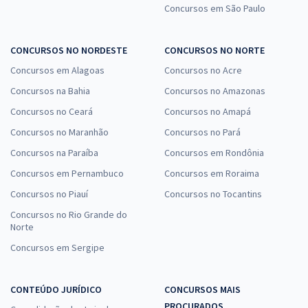
Concursos em São Paulo
CONCURSOS NO NORDESTE
CONCURSOS NO NORTE
UNIFAP - Universidade Federal do Amapá - Conhecimentos
Específicos para o Cargo 105: Técnico de Laboratório - Área: Ciência
Concursos em Alagoas
Concursos no Acre
da Computação
Concursos na Bahia
Concursos no Amazonas
R$ 207,84
à vista
Concursos no Ceará
Concursos no Amapá
17,32
R$
ou 12x de
Concursos no Maranhão
Concursos no Pará
Economize R$ 51,96 (-20%)
Concursos na Paraíba
Concursos em Rondônia
Comprar
Concursos em Pernambuco
Concursos em Roraima
Concursos no Piauí
Concursos no Tocantins
Concursos no Rio Grande do
Norte
Concursos em Sergipe
CONTEÚDO JURÍDICO
CONCURSOS MAIS
PROCURADOS