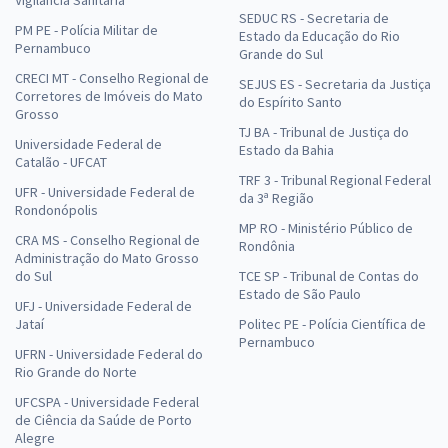
Vigilância Sanitária
SEDUC RS - Secretaria de
PM PE - Polícia Militar de
Estado da Educação do Rio
Pernambuco
Grande do Sul
CRECI MT - Conselho Regional de
SEJUS ES - Secretaria da Justiça
Corretores de Imóveis do Mato
do Espírito Santo
Grosso
TJ BA - Tribunal de Justiça do
Universidade Federal de
Estado da Bahia
Catalão - UFCAT
TRF 3 - Tribunal Regional Federal
UFR - Universidade Federal de
da 3ª Região
Rondonópolis
MP RO - Ministério Público de
CRA MS - Conselho Regional de
Rondônia
Administração do Mato Grosso
do Sul
TCE SP - Tribunal de Contas do
Estado de São Paulo
UFJ - Universidade Federal de
Jataí
Politec PE - Polícia Científica de
Pernambuco
UFRN - Universidade Federal do
Rio Grande do Norte
UFCSPA - Universidade Federal
de Ciência da Saúde de Porto
Alegre