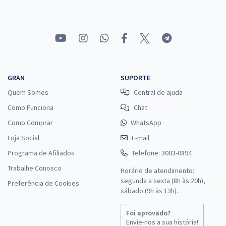
UNIFAP - Universidade Federal do Amapá - Técnico em Enfermagem
(Pós-Edital)
R$ 354,24
à vista
29,52
R$
ou 12x de
Economize R$ 88,56 (-20%)
GRAN
SUPORTE
Quem Somos
Central de ajuda
Comprar
Como Funciona
Chat
Como Comprar
WhatsApp
Loja Social
E-mail
UNIFAP - Universidade Federal do Amapá - Cargo 101: Técnico em
Contabilidade (Módulo Especial)
Programa de Afiliados
Telefone: 3003-0894
R$ 383,84
à vista
Trabalhe Conosco
Horário de atendimento:
31,99
R$
ou 12x de
segunda a sexta (8h às 20h),
Preferência de Cookies
sábado (9h às 13h).
Economize R$ 95,96 (-20%)
Comprar
Foi aprovado?
Envie-nos a sua história!