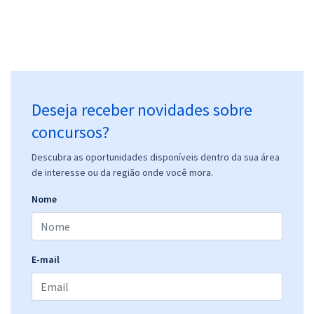
UNIFAP - Universidade Federal do Amapá - Cargo 210: Estatístico
(Módulo Especial)
R$ 311,84
à vista
Deseja receber novidades sobre
25,99
R$
ou 12x de
concursos?
Economize R$ 77,96 (-20%)
Comprar
Descubra as oportunidades disponíveis dentro da sua área
de interesse ou da região onde você mora.
Nome
UNIFAP - Universidade Federal do Amapá - Farmacêutico (Pós-edital)
R$ 399,92
à vista
33,33
R$
ou 12x de
E-mail
Economize R$ 99,98 (-20%)
Comprar