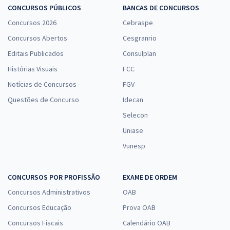
CONCURSOS PÚBLICOS
BANCAS DE CONCURSOS
Concursos 2026
Cebraspe
UNIFAP - Universidade Federal do Amapá - Conhecimentos
Concursos Abertos
Cesgranrio
Específicos para Farmacêutico (Pós-edital)
Editais Publicados
Consulplan
R$ 319,92
à vista
Histórias Visuais
FCC
26,66
R$
ou 12x de
Notícias de Concursos
Economize R$ 79,98 (-20%)
FGV
Questões de Concurso
Idecan
Comprar
Selecon
Uniase
Vunesp
UNIFAP - Universidade Federal do Amapá - Conhecimentos
Específicos para o Cargo de Nutricionista (Pós-Edital)
R$ 271,84
à vista
CONCURSOS POR PROFISSÃO
EXAME DE ORDEM
22,65
R$
ou 12x de
Concursos Administrativos
OAB
Economize R$ 67,96 (-20%)
Concursos Educação
Prova OAB
Comprar
Concursos Fiscais
Calendário OAB