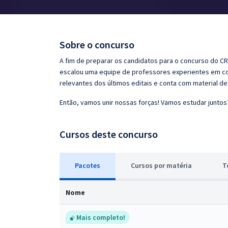
Pós
Graduação
Sobre o concurso
OAB
A fim de preparar os candidatos para o concurso do CR
escalou uma equipe de professores experientes em con
Mentorias
relevantes dos últimos editais e conta com material d
Então, vamos unir nossas forças! Vamos estudar juntos
Questões grátis
Conteúdo gratuito
Cursos deste concurso
Blog
Pacotes
Cursos
p
or matéria
T
Aprovados
Nome
Atendimento
Mais completo!