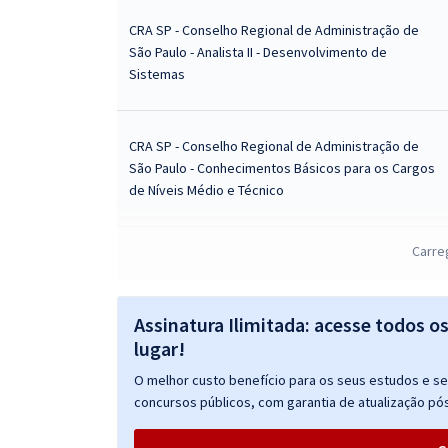
CRA SP - Conselho Regional de Administração de
São Paulo - Analista II - Desenvolvimento de
Sistemas
CRA SP - Conselho Regional de Administração de
São Paulo - Conhecimentos Básicos para os Cargos
de Níveis Médio e Técnico
Carre
CRA SP - Conselho Regional de Administração de
São Paulo - Conhecimentos Básicos para os Cargos
de Nível Superior - Exceto TI
Assinatura Ilimitada: acesse todos o
lugar!
CRA SP - Conselho Regional de Administração de
O melhor custo benefício para os seus estudos e seu
São Paulo - Analista I - Relações Acadêmicas
concursos públicos, com garantia de atualização pós
(Código 407) (Módulo - Especial)