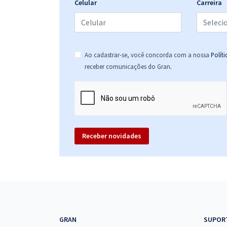
Celular
Carreira
CRA SP - Conselho Regional de Administração de
São Paulo - Conhecimentos Específicos para o
Cargo de Analista II - Desenvolvimento de
Ao cadastrar-se, você concorda com a nossa
Polít
Sistemas
.
receber comunicações do Gran
Receber novidades
GRAN
SUPOR