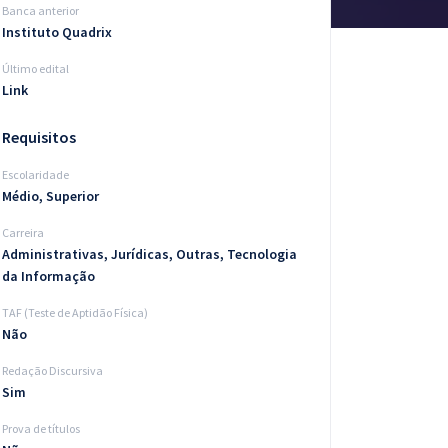
Banca anterior
Instituto Quadrix
Último edital
Link
Requisitos
Escolaridade
Médio, Superior
Carreira
Administrativas, Jurídicas, Outras, Tecnologia
da Informação
TAF (Teste de Aptidão Física)
Não
Redação Discursiva
Sim
Prova de títulos