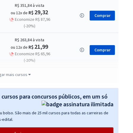
R$ 351,84
à vista
29,32
R$
ou 12x de
Comprar
Economize R$ 87,96
(-20%)
R$ 263,84
à vista
21,99
R$
ou 12x de
Comprar
Economize R$ 65,96
(-20%)
R$ 271,84
à vista
gar mais cursos
22,65
R$
ou 12x de
Comprar
Economize R$ 67,96
(-20%)
s cursos para concursos públicos, em um só
R$ 327,84
à vista
 bolso. São mais de 25 mil cursos para todas as carreiras de
27,32
R$
ou 12x de
Comprar
-edital.
Economize R$ 81,96
(-20%)