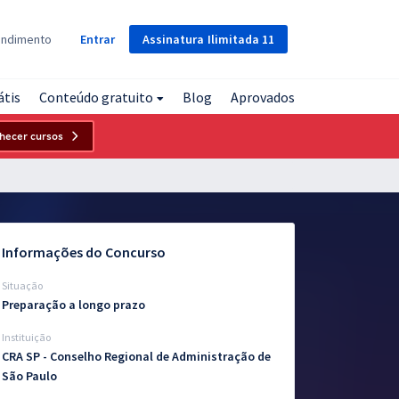
Assinatura
Ilimitada
11
endimento
Entrar
átis
Conteúdo gratuito
Blog
Aprovados
hecer cursos
Informações do Concurso
Situação
Preparação a longo prazo
Instituição
CRA SP - Conselho Regional de Administração de
São Paulo