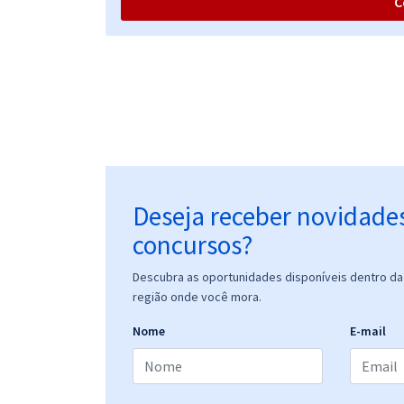
C
CRA SP - Conselho Regional de Administração de
São Paulo - Analista II - Comunicação
CRA SP - Conselho Regional de Administração de
São Paulo - Analista II - Compras e Contratos
(Código 409) - Módulo Especial -
Deseja receber novidade
concursos?
CRA SP - Conselho Regional de Administração de
São Paulo - Analista I- Contabilidade (Código 402)
Descubra as oportunidades disponíveis dentro da 
(Módulo Especial)
região onde você mora.
Nome
E-mail
CRA SP - Conselho Regional de Administração de
São Paulo - Analista I - Atendimento e Cobrança