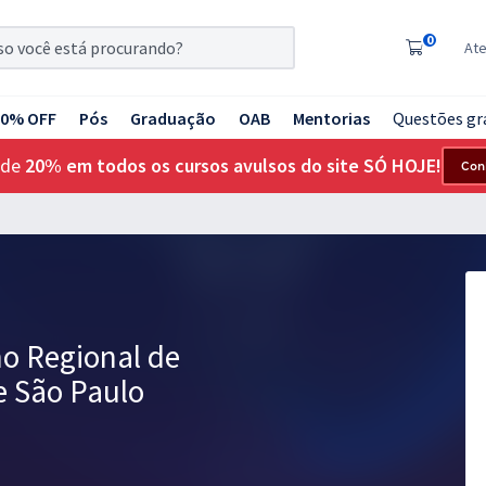
0
At
20% OFF
Pós
Graduação
OAB
Mentorias
Questões gr
 de
20% em todos os cursos avulsos do site SÓ HOJE!
Con
ho Regional de
e São Paulo