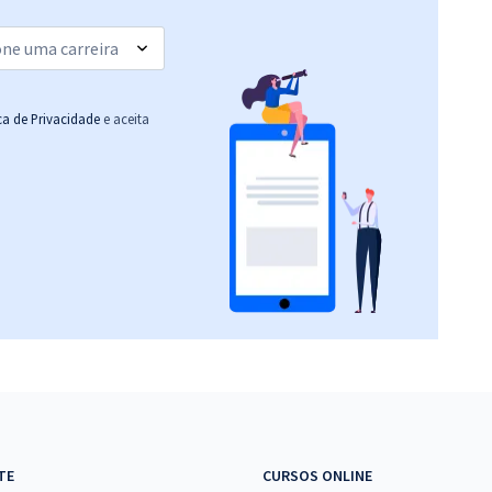
(-20%)
R$ 239,84
à vista
19,99
R$
ou 12x de
Comprar
Economize R$ 59,96
ica de Privacidade
e aceita
(-20%)
TE
CURSOS ONLINE