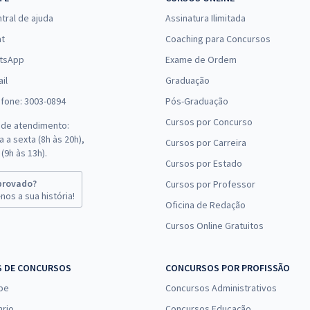
tral de ajuda
Assinatura Ilimitada
at
Coaching para Concursos
tsApp
Exame de Ordem
il
Graduação
efone: 3003-0894
Pós-Graduação
Cursos por Concurso
 de atendimento:
 a sexta (8h às 20h),
Cursos por Carreira
(9h às 13h).
Cursos por Estado
provado?
Cursos por Professor
nos a sua história!
Oficina de Redação
Cursos Online Gratuitos
S DE CONCURSOS
CONCURSOS POR PROFISSÃO
pe
Concursos Administrativos
nrio
Concursos Educação