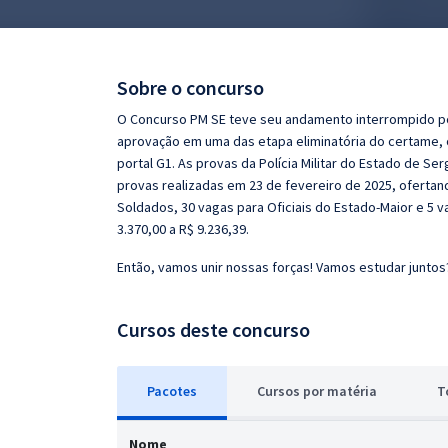
Pós
Graduação
Sobre o concurso
OAB
O Concurso PM SE teve seu andamento interrompido po
aprovação em uma das etapa eliminatória do certame, o
Mentorias
portal G1. As provas da Polícia Militar do Estado de S
provas realizadas em 23 de fevereiro de 2025, ofertan
Soldados, 30 vagas para Oficiais do Estado-Maior e 5 
Questões grátis
3.370,00 a R$ 9.236,39.
Conteúdo gratuito
Então, vamos unir nossas forças! Vamos estudar juntos
Blog
Cursos deste concurso
Aprovados
Atendimento
Pacotes
Cursos
p
or matéria
T
Nome