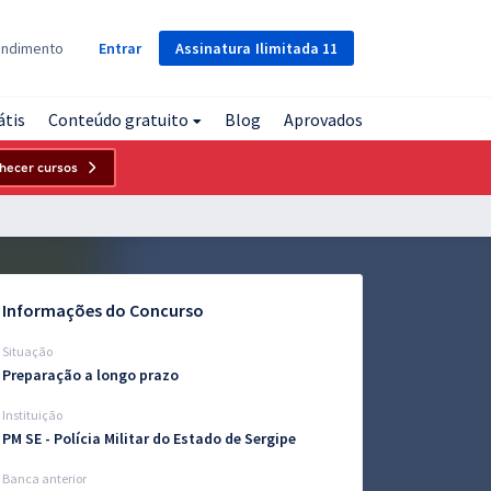
Assinatura
Ilimitada
11
endimento
Entrar
átis
Conteúdo gratuito
Blog
Aprovados
hecer cursos
Informações do Concurso
Situação
Preparação a longo prazo
Instituição
PM SE - Polícia Militar do Estado de Sergipe
Banca anterior