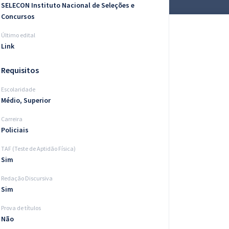
SELECON Instituto Nacional de Seleções e
Concursos
Último edital
Link
Requisitos
Escolaridade
Médio, Superior
Carreira
Policiais
TAF (Teste de Aptidão Física)
Sim
Redação Discursiva
Sim
Prova de títulos
Não