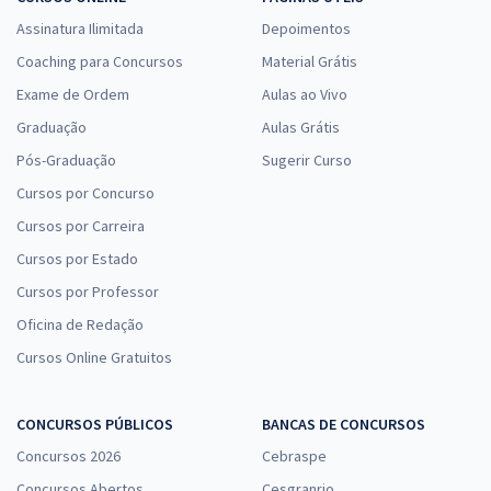
Assinatura Ilimitada
Depoimentos
Coaching para Concursos
Material Grátis
Prefeitura de Nova Veneza - GO - Assistente Social
Exame de Ordem
Aulas ao Vivo
R$ 399,92
à vista
Graduação
Aulas Grátis
33,33
R$
ou 12x de
Pós-Graduação
Sugerir Curso
Economize R$ 99,98 (-20%)
Cursos por Concurso
Comprar
Cursos por Carreira
Cursos por Estado
Cursos por Professor
Oficina de Redação
Cursos Online Gratuitos
CONCURSOS PÚBLICOS
BANCAS DE CONCURSOS
Concursos 2026
Cebraspe
Concursos Abertos
Cesgranrio