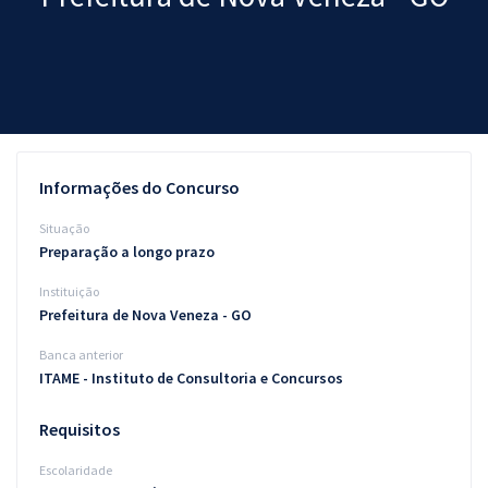
Pós
Graduação
OAB
Mentorias
Informações do Concurso
Questões grátis
Situação
Preparação a longo prazo
Conteúdo gratuito
Instituição
Blog
Prefeitura de Nova Veneza - GO
Aprovados
Banca anterior
ITAME - Instituto de Consultoria e Concursos
Atendimento
Requisitos
Escolaridade