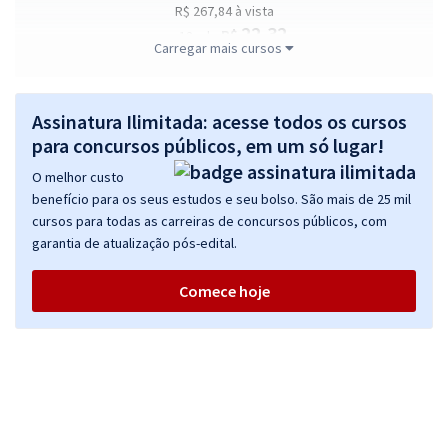
R$ 267,84
à vista
22,32
R$
ou 12x de
Carregar mais cursos
Economize R$ 66,96 (-20%)
Comprar
Assinatura Ilimitada: acesse todos os cursos
para concursos públicos, em um só lugar!
O melhor custo
Prefeitura de Nova Veneza - GO - Auxiliar de Alimentação
benefício para os seus estudos e seu bolso. São mais de 25 mil
R$ 267,84
à vista
cursos para todas as carreiras de concursos públicos, com
22,32
R$
ou 12x de
garantia de atualização pós-edital.
Economize R$ 66,96 (-20%)
Comece hoje
Comprar
Prefeitura de Nova Veneza - GO - Guarda Noturno
R$ 267,84
à vista
22,32
R$
ou 12x de