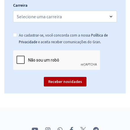
Comprar
Carreira
Prefeitura de Nova Veneza - GO - Enfermeiro PSF
Ao cadastrar-se, você concorda com a nossa
Política de
R$ 399,92
à vista
.
Privacidade
e aceita receber comunicações do Gran
33,33
R$
ou 12x de
Economize R$ 99,98 (-20%)
Comprar
Receber novidades
Prefeitura de Nova Veneza - GO - Conhecimentos Específicos para o
Cargo de Enfermeiro PSF
R$ 354,24
à vista
29,52
R$
ou 12x de
Economize R$ 88,56 (-20%)