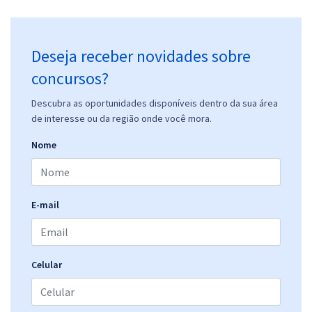
Economize R$ 66,96 (-20%)
Comprar
Deseja receber novidades sobre
concursos?
Prefeitura de Nova Veneza - GO - Psicólogo
Descubra as oportunidades disponíveis dentro da sua área
de interesse ou da região onde você mora.
R$ 399,92
à vista
33,33
R$
ou 12x de
Nome
Economize R$ 99,98 (-20%)
Comprar
E-mail
Prefeitura de Nova Veneza - GO - Agente Educativo (Pós-Edital)
Celular
R$ 354,24
à vista
29,52
R$
ou 12x de
Economize R$ 88,56 (-20%)