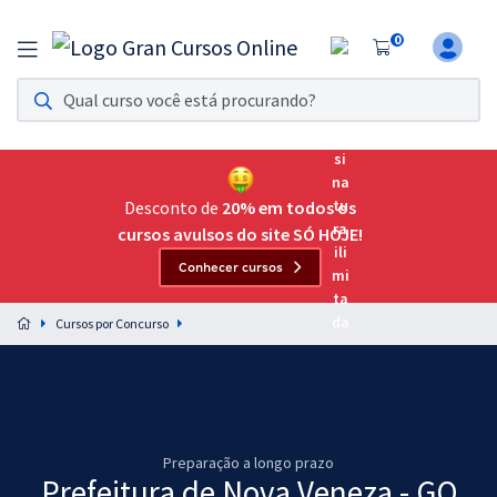
0
Assinatura Ilimitada 11
Acesso a todos os cursos. Teste grátis por 7 dias!
Assinatura OAB Até Passar
Acesso ilimitado a toda preparação para o Exame da
Desconto de
20% em todos os
Ordem, até você passar!
cursos avulsos do site SÓ HOJE!
Conhecer cursos
Residências Multiprofissionais
Preparação completa e intensiva para as principais
Cursos por Concurso
residências em saúde do Brasil
Concursos
Assinatura Ilimitada
Preparação a longo prazo
Cursos 20% OFF
Prefeitura de Nova Veneza - GO