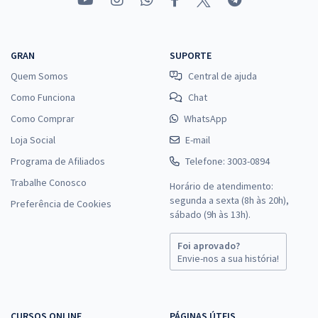
Comprar
GRAN
SUPORTE
Prefeitura de Nova Veneza - GO - Técnico de Enfermagem
Quem Somos
Central de ajuda
R$ 354,24
à vista
Como Funciona
Chat
29,52
R$
ou 12x de
Como Comprar
WhatsApp
Economize R$ 88,56 (-20%)
Loja Social
E-mail
Comprar
Programa de Afiliados
Telefone: 3003-0894
Trabalhe Conosco
Horário de atendimento:
segunda a sexta (8h às 20h),
Preferência de Cookies
Prefeitura de Nova Veneza - GO - Conhecimentos Específicos para o
sábado (9h às 13h).
Cargo de Técnico de Enfermagem
Foi aprovado?
R$ 306,24
à vista
Envie-nos a sua história!
25,52
R$
ou 12x de
Economize R$ 76,56 (-20%)
Comprar
CURSOS ONLINE
PÁGINAS ÚTEIS