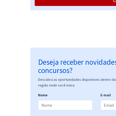
C
Prefeitura de Tibau - RN - Cirurgião-Dentista
Prefeitura de Tibau - RN - Dentista (PSF/SB)
Deseja receber novidade
concursos?
Prefeitura de Tibau - RN - Agente de Combate às
Descubra as oportunidades disponíveis dentro da 
Endemias
região onde você mora.
Nome
E-mail
Prefeitura de Tibau - RN - Técnico de Enfermagem