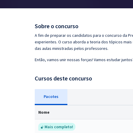
Pós
Graduação
Sobre o concurso
OAB
A fim de preparar os candidatos para o concurso da Pr
experientes. O curso aborda a teoria dos tópicos mais
Mentorias
das aulas ministradas pelos professores.
Então, vamos unir nossas forças! Vamos estudar juntos
Questões grátis
Conteúdo gratuito
Cursos deste concurso
Blog
Pacotes
Aprovados
Nome
Atendimento
Mais completo!