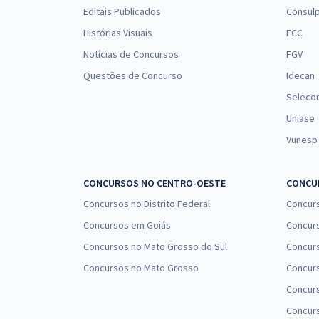
Prefeitura de Tibau - RN - Assistente Social SUAS
Editais Publicados
Consulp
Histórias Visuais
FCC
Notícias de Concursos
FGV
Prefeitura de Tibau - RN - Conhecimentos
Questões de Concurso
Idecan
Específicos Para o Cargo de Assistente Social
Seleco
(Emulti) com a Equipe Gran
Uniase
Vunesp
Prefeitura de Tibau - RN - Conhecimentos
Específicos Para o Cargo de Assistente Social
SUAS com a Equipe Gran
CONCURSOS NO CENTRO-OESTE
CONCUR
Concursos no Distrito Federal
Concur
Concursos em Goiás
Concurs
Concursos no Mato Grosso do Sul
Concurs
Prefeitura de Tibau - RN - Fisioterapeuta (CER)
Concursos no Mato Grosso
Concurs
Concur
Concurs