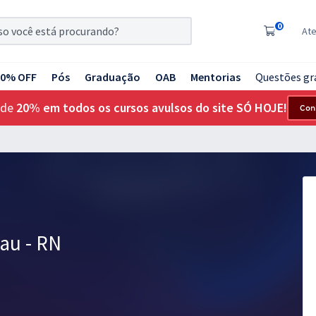
0
At
20% OFF
Pós
Graduação
OAB
Mentorias
Questões gr
 de
20% em todos os cursos avulsos do site SÓ HOJE!
Con
bau - RN