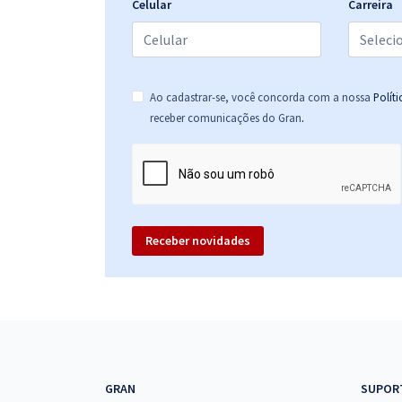
Celular
Carreira
Prefeitura de Tibau - RN - Assistente Administrativo
Ao cadastrar-se, você concorda com a nossa
Polít
.
receber comunicações do Gran
Prefeitura de Tibau - RN - Professor Nível II -
Educação Infantil e Anos Iniciais
Receber novidades
Prefeitura de Tibau - RN - Professor de AEE
Prefeitura de Tibau - RN - Conhecimentos
GRAN
SUPOR
Específicos para o Cargo de Cirurgião-Dentista