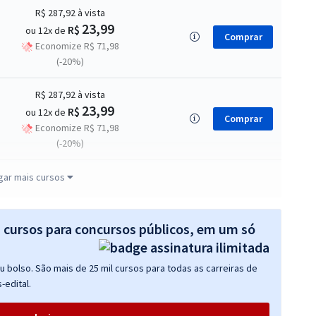
R$ 287,92
à vista
23,99
R$
ou 12x de
Comprar
Economize R$ 71,98
(-20%)
R$ 287,92
à vista
23,99
R$
ou 12x de
Comprar
Economize R$ 71,98
(-20%)
R$ 399,92
à vista
gar mais cursos
33,33
R$
ou 12x de
Comprar
Economize R$ 99,98
(-20%)
s cursos para concursos públicos, em um só
R$ 159,92
à vista
 bolso. São mais de 25 mil cursos para todas as carreiras de
13,33
R$
ou 12x de
Comprar
-edital.
Economize R$ 39,98
(-20%)