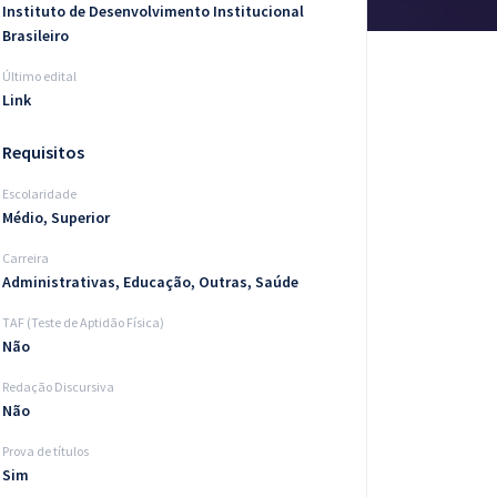
Instituto de Desenvolvimento Institucional
Brasileiro
Último edital
Link
Requisitos
Escolaridade
Médio, Superior
Carreira
Administrativas, Educação, Outras, Saúde
TAF (Teste de Aptidão Física)
Não
Redação Discursiva
Não
Prova de títulos
Sim