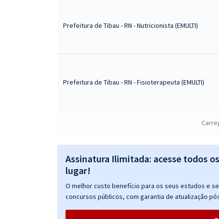
Prefeitura de Tibau - RN - Nutricionista (EMULTI)
Prefeitura de Tibau - RN - Fisioterapeuta (EMULTI)
Carre
Prefeitura de Tibau - RN - Enfermeiro Hospitalar
Assinatura Ilimitada: acesse todos o
lugar!
O melhor custo benefício para os seus estudos e seu
Prefeitura de Tibau - RN - Legislação do SUS para
concursos públicos, com garantia de atualização pós
Todos os Cargos da Saúde