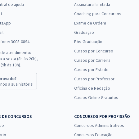
tral de ajuda
Assinatura Ilimitada
(-20%)
at
Coaching para Concursos
R$ 151,92
à vista
tsApp
Exame de Ordem
12,66
R$
ou 12x de
Comprar
il
Graduação
Economize R$ 37,98
efone: 3003-0894
Pós-Graduação
(-20%)
Cursos por Concurso
 de atendimento:
R$ 306,24
à vista
 a sexta (8h às 20h),
Cursos por Carreira
25,52
R$
ou 12x de
(9h às 13h).
Comprar
Cursos por Estado
Economize R$ 76,56
(-20%)
provado?
Cursos por Professor
nos a sua história!
Oficina de Redação
R$ 479,92
à vista
Cursos Online Gratuitos
39,99
R$
ou 12x de
Comprar
Economize R$ 119,98
(-20%)
S DE CONCURSOS
CONCURSOS POR PROFISSÃO
pe
Concursos Administrativos
R$ 479,92
à vista
39,99
nrio
Concursos Educação
R$
ou 12x de