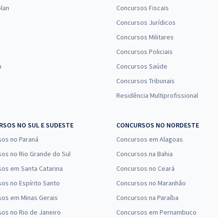
Comprar
Economize R$ 119,98
lan
Concursos Fiscais
(-20%)
Concursos Jurídicos
Concursos Militares
R$ 306,24
à vista
25,52
R$
Concursos Policiais
ou 12x de
Comprar
Economize R$ 76,56
n
Concursos Saúde
(-20%)
Concursos Tribunais
Residência Multiprofissional
R$ 306,24
à vista
25,52
R$
ou 12x de
Comprar
Economize R$ 76,56
SOS NO SUL E SUDESTE
CONCURSOS NO NORDESTE
(-20%)
sos no Paraná
Concursos em Alagoas
R$ 287,92
à vista
os no Rio Grande do Sul
Concursos na Bahia
23,99
R$
ou 12x de
os em Santa Catarina
Concursos no Ceará
Comprar
Economize R$ 71,98
os no Espírito Santo
Concursos no Maranhão
(-20%)
sos em Minas Gerais
Concursos na Paraíba
R$ 151,92
à vista
os no Rio de Janeiro
Concursos em Pernambuco