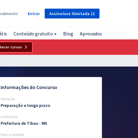
Assinatura
Ilimitada
11
endimento
Entrar
átis
Conteúdo gratuito
Blog
Aprovados
hecer cursos
Informações do Concurso
Situação
Preparação a longo prazo
Instituição
Prefeitura de Tibau - RN
Banca anterior