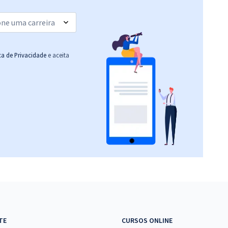
(-20%)
R$ 354,24
à vista
29,52
R$
ou 12x de
Comprar
Economize R$ 88,56
ica de Privacidade
e aceita
(-20%)
R$ 479,99
à vista
40,00
R$
ou 12x de
Comprar
Economize R$ 120,00
(-20%)
R$ 479,99
à vista
40,00
R$
ou 12x de
Comprar
Economize R$ 120,00
(-20%)
R$ 287,92
à vista
23,99
R$
ou 12x de
Comprar
TE
CURSOS ONLINE
Economize R$ 71,98