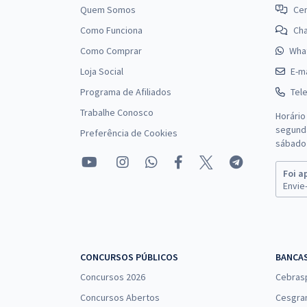
Quem Somos
Cen
Como Funciona
Ch
Como Comprar
Wha
Prefeitura de Tibau - RN - Conhecimentos
Loja Social
E-ma
Específicos para Dentista (PSF/SB)
Programa de Afiliados
Tel
Trabalhe Conosco
Horário
segunda
Preferência de Cookies
Prefeitura de Tibau - RN - Agente Comunitário de
sábado 
Saúde
Foi a
Envie-
Prefeitura de Tibau - RN - Assistente Social (Emulti)
CONCURSOS PÚBLICOS
BANCA
Concursos 2026
Cebras
Concursos Abertos
Cesgra