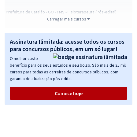
Prefeitura de Catalão - GO - FMS - Fisioterapeuta (Pós-edital)
Carregar mais cursos
R$ 239,92
à vista
19,99
R$
ou 12x de
Economize R$ 59,98 (-20%)
Assinatura Ilimitada: acesse todos os cursos
Comprar
para concursos públicos, em um só lugar!
O melhor custo
benefício para os seus estudos e seu bolso. São mais de 25 mil
cursos para todas as carreiras de concursos públicos, com
Prefeitura de Catalão - GO - FMS - Farmacêutico (Pós-edital)
garantia de atualização pós-edital.
R$ 399,92
à vista
33,33
R$
ou 12x de
Comece hoje
Economize R$ 99,98 (-20%)
Comprar