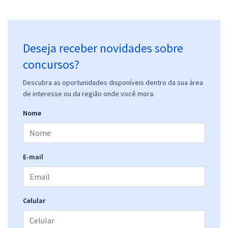
Prefeitura de Catalão - GO - FMS - Nutricionista (Pós-edital)
R$ 239,92
à vista
19,99
R$
ou 12x de
Economize R$ 59,98 (-20%)
Deseja receber novidades sobre
Comprar
concursos?
Descubra as oportunidades disponíveis dentro da sua área
de interesse ou da região onde você mora.
Prefeitura de Catalão - GO - FMS - Enfermeiro (Pós-edital)
Nome
R$ 399,92
à vista
33,33
R$
ou 12x de
Economize R$ 99,98 (-20%)
E-mail
Comprar
Celular
Prefeitura de Catalão - GO - FMS - Conhecimentos Específicos para o
Cargo de Fisioterapeuta (Pós-edital)