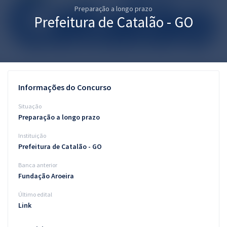
Preparação a longo prazo
Pós
Prefeitura de Catalão - GO
Graduação
OAB
Mentorias
Informações do Concurso
Questões grátis
Situação
Preparação a longo prazo
Conteúdo gratuito
Instituição
Blog
Prefeitura de Catalão - GO
Aprovados
Banca anterior
Fundação Aroeira
Atendimento
Último edital
Link