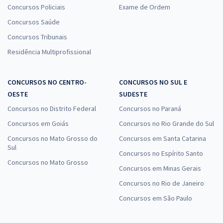
Concursos Policiais
Exame de Ordem
Economize R$ 99,98 (-20%)
Concursos Saúde
Comprar
Concursos Tribunais
Residência Multiprofissional
Prefeitura de Catalão - GO - FMS - Especialista em Regulação e
CONCURSOS NO CENTRO-
CONCURSOS NO SUL E
Vigilância Sanitária - Farmácia (Pós-edital)
OESTE
SUDESTE
R$ 367,92
à vista
Concursos no Distrito Federal
Concursos no Paraná
30,66
R$
ou 12x de
Economize R$ 91,98 (-20%)
Concursos em Goiás
Concursos no Rio Grande do Sul
Concursos no Mato Grosso do
Concursos em Santa Catarina
Comprar
Sul
Concursos no Espírito Santo
Concursos no Mato Grosso
Concursos em Minas Gerais
Concursos no Rio de Janeiro
Prefeitura de Catalão - GO - FMS - Conhecimentos Específicos para o
Cargo de Psicólogo (Pós-edital)
Concursos em São Paulo
R$ 354,24
à vista