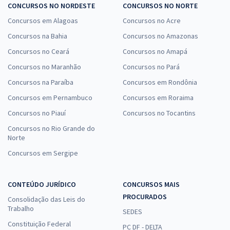
29,52
R$
ou 12x de
CONCURSOS NO NORDESTE
CONCURSOS NO NORTE
Economize R$ 88,56 (-20%)
Concursos em Alagoas
Concursos no Acre
Comprar
Concursos na Bahia
Concursos no Amazonas
Concursos no Ceará
Concursos no Amapá
Concursos no Maranhão
Concursos no Pará
Prefeitura de Catalão - GO - FMS - Conhecimentos Específicos para o
Concursos na Paraíba
Concursos em Rondônia
Cargo de Odontólogo FMS (Pós-edital)
Concursos em Pernambuco
Concursos em Roraima
R$ 239,92
à vista
Concursos no Piauí
Concursos no Tocantins
19,99
R$
ou 12x de
Concursos no Rio Grande do
Economize R$ 59,98 (-20%)
Norte
Comprar
Concursos em Sergipe
CONTEÚDO JURÍDICO
CONCURSOS MAIS
Prefeitura de Catalão - GO - FMS - Assistente Social (Pós-edital)
PROCURADOS
Consolidação das Leis do
Trabalho
R$ 399,92
à vista
SEDES
33,33
R$
Constituição Federal
ou 12x de
PC DF - DELTA