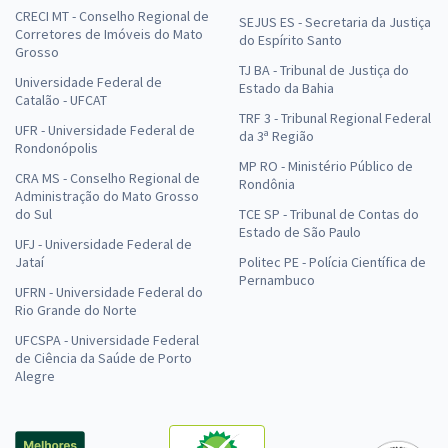
Comprar
CRECI MT - Conselho Regional de
SEJUS ES - Secretaria da Justiça
Corretores de Imóveis do Mato
do Espírito Santo
Grosso
TJ BA - Tribunal de Justiça do
Universidade Federal de
Estado da Bahia
Catalão - UFCAT
Prefeitura de Catalão - GO - FMS - Auxiliar de Farmácia (Pós-edital)
TRF 3 - Tribunal Regional Federal
UFR - Universidade Federal de
R$ 263,92
à vista
da 3ª Região
Rondonópolis
21,99
R$
ou 12x de
MP RO - Ministério Público de
CRA MS - Conselho Regional de
Economize R$ 65,98 (-20%)
Rondônia
Administração do Mato Grosso
do Sul
TCE SP - Tribunal de Contas do
Comprar
Estado de São Paulo
UFJ - Universidade Federal de
Jataí
Politec PE - Polícia Científica de
Pernambuco
UFRN - Universidade Federal do
Rio Grande do Norte
Prefeitura de Catalão - GO - FMS - Técnico em Laboratório FMS (Pós-
edital)
UFCSPA - Universidade Federal
de Ciência da Saúde de Porto
R$ 263,92
à vista
Alegre
21,99
R$
ou 12x de
Economize R$ 65,98 (-20%)
Comprar