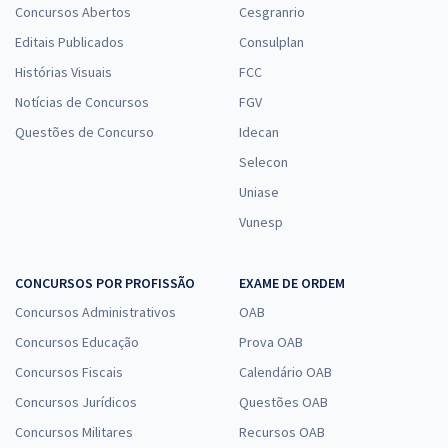
29,52
Concursos Abertos
R$
Cesgranrio
ou 12x de
Economize R$ 88,56 (-20%)
Editais Publicados
Consulplan
Comprar
Histórias Visuais
FCC
Notícias de Concursos
FGV
Questões de Concurso
Idecan
Selecon
Prefeitura de Catalão - GO - FMS - Conhecimentos Específicos para o
Cargo de Enfermeiro (Pós-edital)
Uniase
R$ 354,24
à vista
Vunesp
29,52
R$
ou 12x de
Economize R$ 88,56 (-20%)
CONCURSOS POR PROFISSÃO
EXAME DE ORDEM
Comprar
Concursos Administrativos
OAB
Concursos Educação
Prova OAB
Concursos Fiscais
Calendário OAB
Prefeitura de Catalão - GO - FMS - Psicólogo (Pós-edital)
Concursos Jurídicos
Questões OAB
R$ 399,92
à vista
Concursos Militares
Recursos OAB
33,33
R$
ou 12x de