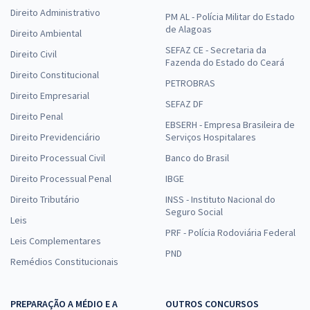
Economize R$ 99,98 (-20%)
Direito Administrativo
PM AL - Polícia Militar do Estado
de Alagoas
Comprar
Direito Ambiental
SEFAZ CE - Secretaria da
Direito Civil
Fazenda do Estado do Ceará
Direito Constitucional
PETROBRAS
Direito Empresarial
Prefeitura de Catalão - GO - FMS - Analista de Laboratório em
SEFAZ DF
Análises Clínicas (Pós-edital)
Direito Penal
EBSERH - Empresa Brasileira de
R$ 399,92
à vista
Direito Previdenciário
Serviços Hospitalares
33,33
R$
ou 12x de
Direito Processual Civil
Banco do Brasil
Economize R$ 99,98 (-20%)
Direito Processual Penal
IBGE
Comprar
Direito Tributário
INSS - Instituto Nacional do
Seguro Social
Leis
PRF - Polícia Rodoviária Federal
Leis Complementares
Prefeitura de Catalão - GO - FMS - Sanitarista (Pós-edital)
PND
Remédios Constitucionais
R$ 367,92
à vista
30,66
R$
ou 12x de
PREPARAÇÃO A MÉDIO E A
OUTROS CONCURSOS
Economize R$ 91,98 (-20%)