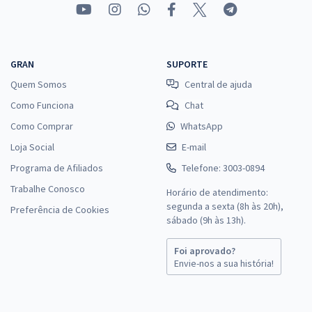
R$ 354,24
à vista
29,52
R$
ou 12x de
Economize R$ 88,56 (-20%)
GRAN
SUPORTE
Comprar
Quem Somos
Central de ajuda
Como Funciona
Chat
Como Comprar
WhatsApp
Prefeitura de Catalão - GO - FMS - Enfermeiro PSF (Pós-edital)
Loja Social
E-mail
R$ 399,92
à vista
Programa de Afiliados
Telefone: 3003-0894
33,33
R$
ou 12x de
Trabalhe Conosco
Economize R$ 99,98 (-20%)
Horário de atendimento:
segunda a sexta (8h às 20h),
Preferência de Cookies
Comprar
sábado (9h às 13h).
Foi aprovado?
Envie-nos a sua história!
Prefeitura de Catalão - GO - FMS - Odontólogo FMS (Pós-edital)
R$ 354,24
à vista