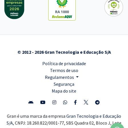
RA 1000
Prefeitura de Catalão - GO - FMS - Conhecimentos Específicos para o
Cargo de Técnico em Laboratório FMS (Pós-edital)
R$ 151,92
à vista
12,66
R$
ou 12x de
© 2012 - 2026 Gran Tecnologia e Educação S/A
Economize R$ 37,98 (-20%)
Política de privacidade
Comprar
Termos de uso
Regulamentos
Segurança
Prefeitura de Catalão - GO - FMS - Conhecimentos Específicos para o
Mapa do site
Cargo de Auxiliar de Farmácia (Pós-edital)
R$ 151,92
à vista
12,66
R$
ou 12x de
Gran é uma marca da empresa
Gran Tecnologia e Educação
Economize R$ 37,98 (-20%)
S/A,
CNPJ: 18.260.822/0001-77, SBS Quadra 02, Bloco J, Lote