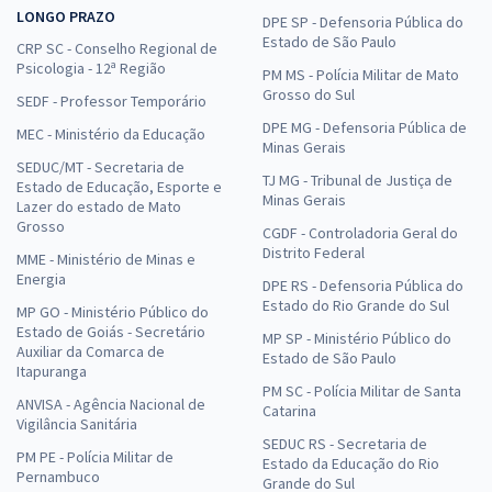
LONGO PRAZO
DPE SP - Defensoria Pública do
Comprar
Estado de São Paulo
CRP SC - Conselho Regional de
Psicologia - 12ª Região
PM MS - Polícia Militar de Mato
Grosso do Sul
SEDF - Professor Temporário
DPE MG - Defensoria Pública de
MEC - Ministério da Educação
Prefeitura de Catalão - GO - FMS - Odontólogo Cirurgião (Pós-edital)
Minas Gerais
SEDUC/MT - Secretaria de
R$ 239,92
à vista
TJ MG - Tribunal de Justiça de
Estado de Educação, Esporte e
19,99
R$
ou 12x de
Minas Gerais
Lazer do estado de Mato
Economize R$ 59,98 (-20%)
Grosso
CGDF - Controladoria Geral do
Distrito Federal
Comprar
MME - Ministério de Minas e
Energia
DPE RS - Defensoria Pública do
Estado do Rio Grande do Sul
MP GO - Ministério Público do
Estado de Goiás - Secretário
MP SP - Ministério Público do
Auxiliar da Comarca de
Estado de São Paulo
Prefeitura de Catalão - GO - FMS - Conhecimentos Específicos para
Itapuranga
Odontólogo Cirurgião (Pós-edital)
PM SC - Polícia Militar de Santa
ANVISA - Agência Nacional de
Catarina
R$ 239,92
à vista
Vigilância Sanitária
19,99
R$
ou 12x de
SEDUC RS - Secretaria de
PM PE - Polícia Militar de
Estado da Educação do Rio
Economize R$ 59,98 (-20%)
Pernambuco
Grande do Sul