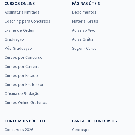
29,52
R$
ou 12x de
CURSOS ONLINE
PÁGINAS ÚTEIS
Economize R$ 88,56 (-20%)
Assinatura Ilimitada
Depoimentos
Comprar
Coaching para Concursos
Material Grátis
Exame de Ordem
Aulas ao Vivo
Graduação
Aulas Grátis
Prefeitura de Catalão - GO - FMS - Conhecimentos Específicos para o
Pós-Graduação
Sugerir Curso
Cargo de Técnico de Enfermagem (Pós-Edital)
Cursos por Concurso
R$ 267,84
à vista
Cursos por Carreira
22,32
R$
ou 12x de
Cursos por Estado
Economize R$ 66,96 (-20%)
Cursos por Professor
Comprar
Oficina de Redação
Cursos Online Gratuitos
Prefeitura de Catalão - GO - FMS - Conhecimentos Específicos para o
CONCURSOS PÚBLICOS
BANCAS DE CONCURSOS
Cargo de Enfermeiro PSF (Pós-edital)
Concursos 2026
Cebraspe
R$ 354,24
à vista