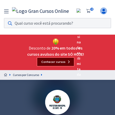
0
Assinatura Ilimitada 11
Acesso a todos os cursos. Teste grátis por 7 dias!
Assinatura OAB Até Passar
Acesso ilimitado a toda preparação para o Exame da
Desconto de
20% em todos os
Ordem, até você passar!
cursos avulsos do site SÓ HOJE!
Conhecer cursos
Residências Multiprofissionais
Preparação completa e intensiva para as principais
Cursos por Concurso
residências em saúde do Brasil
Concursos
Assinatura Ilimitada
Cursos 20% OFF