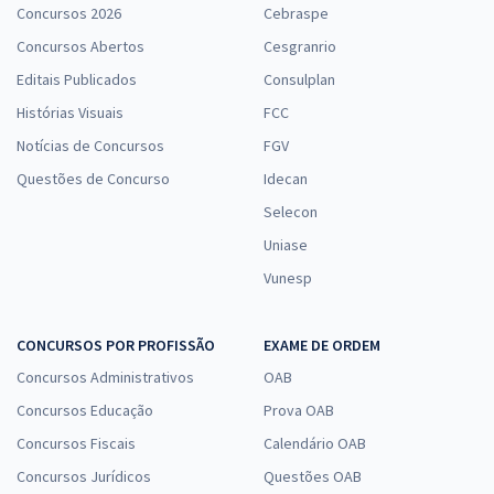
Concursos 2026
Cebraspe
Concursos Abertos
Cesgranrio
Editais Publicados
Consulplan
Prefeitura de Cuité - PB - Supervisor Educacional
Histórias Visuais
FCC
R$ 354,24
à vista
Notícias de Concursos
FGV
29,52
R$
ou 12x de
Economize R$ 88,56 (-20%)
Questões de Concurso
Idecan
Selecon
Comprar
Uniase
Vunesp
Prefeitura de Cuité - PB - Nutricionista
CONCURSOS POR PROFISSÃO
EXAME DE ORDEM
R$ 399,92
à vista
33,33
Concursos Administrativos
R$
OAB
ou 12x de
Economize R$ 99,98 (-20%)
Concursos Educação
Prova OAB
Comprar
Concursos Fiscais
Calendário OAB
Concursos Jurídicos
Questões OAB