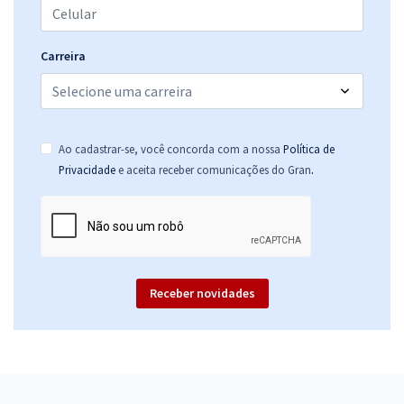
R$ 354,24
à vista
29,52
R$
ou 12x de
Carreira
Economize R$ 88,56 (-20%)
Comprar
Ao cadastrar-se, você concorda com a nossa
Política de
.
Privacidade
e aceita receber comunicações do Gran
Prefeitura de Cuité - PB - Pedagogo
R$ 354,24
à vista
29,52
R$
ou 12x de
Economize R$ 88,56 (-20%)
Comprar
Receber novidades
Prefeitura de Cuité - PB - Orientador Educacional
R$ 354,24
à vista