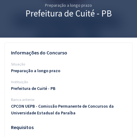
Preparação a longo prazo
Pós
Prefeitura de Cuité - PB
Graduação
OAB
Mentorias
Informações do Concurso
Questões grátis
Situação
Preparação a longo prazo
Conteúdo gratuito
Instituição
Blog
Prefeitura de Cuité - PB
Aprovados
Banca anterior
CPCON UEPB - Comissão Permanente de Concursos da
Universidade Estadual da Paraíba
Atendimento
Requisitos