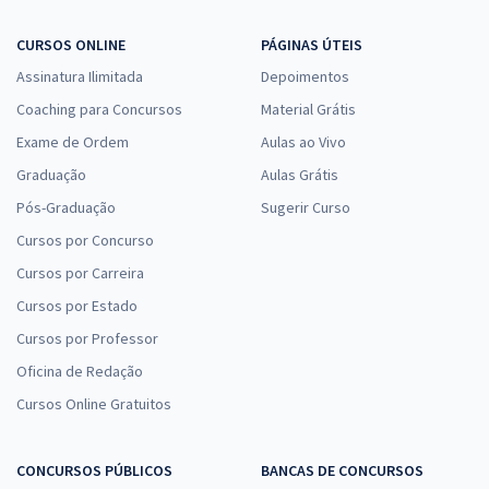
Comprar
CURSOS ONLINE
PÁGINAS ÚTEIS
Assinatura Ilimitada
Depoimentos
Coaching para Concursos
Material Grátis
Prefeitura de Cuité - PB - Professor Educação Infantil
Exame de Ordem
Aulas ao Vivo
R$ 354,24
à vista
Graduação
Aulas Grátis
29,52
R$
ou 12x de
Pós-Graduação
Sugerir Curso
Economize R$ 88,56 (-20%)
Cursos por Concurso
Comprar
Cursos por Carreira
Cursos por Estado
Cursos por Professor
Prefeitura de Cuité - PB - Professor Polivalente
Oficina de Redação
R$ 354,24
à vista
Cursos Online Gratuitos
29,52
R$
ou 12x de
Economize R$ 88,56 (-20%)
CONCURSOS PÚBLICOS
BANCAS DE CONCURSOS
Comprar