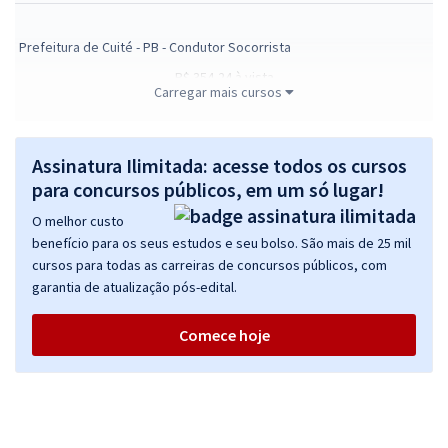
Prefeitura de Cuité - PB - Condutor Socorrista
R$ 354,24
à vista
Carregar mais cursos
29,52
R$
ou 12x de
Economize R$ 88,56 (-20%)
Comprar
Assinatura Ilimitada: acesse todos os cursos
para concursos públicos, em um só lugar!
O melhor custo
benefício para os seus estudos e seu bolso. São mais de 25 mil
Prefeitura de Cuité - PB - Agente de Combate às Endemias
cursos para todas as carreiras de concursos públicos, com
R$ 306,24
à vista
garantia de atualização pós-edital.
25,52
R$
ou 12x de
Economize R$ 76,56 (-20%)
Comece hoje
Comprar