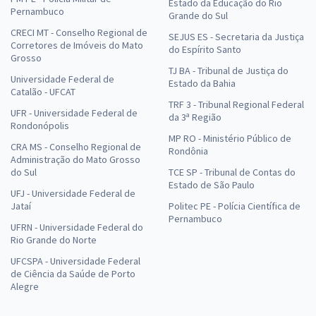
Estado da Educação do Rio
Pernambuco
Grande do Sul
CRECI MT - Conselho Regional de
SEJUS ES - Secretaria da Justiça
Corretores de Imóveis do Mato
do Espírito Santo
Grosso
TJ BA - Tribunal de Justiça do
Universidade Federal de
Estado da Bahia
Catalão - UFCAT
TRF 3 - Tribunal Regional Federal
UFR - Universidade Federal de
da 3ª Região
Rondonópolis
MP RO - Ministério Público de
CRA MS - Conselho Regional de
Rondônia
Administração do Mato Grosso
do Sul
TCE SP - Tribunal de Contas do
Estado de São Paulo
UFJ - Universidade Federal de
Jataí
Politec PE - Polícia Científica de
Pernambuco
UFRN - Universidade Federal do
Rio Grande do Norte
UFCSPA - Universidade Federal
de Ciência da Saúde de Porto
Alegre