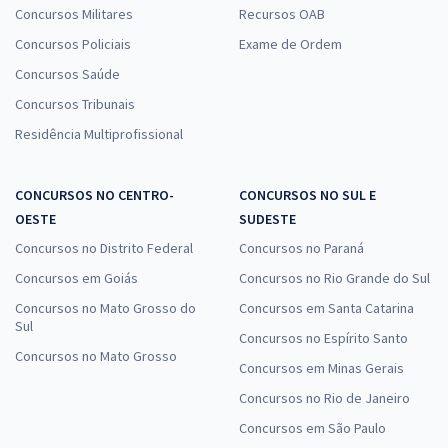
Concursos Militares
Recursos OAB
Concursos Policiais
Exame de Ordem
Prefeitura de Cuité - PB - Conhecimentos Específicos Para o Cargo
de Nutricionista com a Equipe Gran
Concursos Saúde
R$ 239,92
à vista
Concursos Tribunais
19,99
R$
ou 12x de
Residência Multiprofissional
Economize R$ 59,98 (-20%)
Comprar
CONCURSOS NO CENTRO-
CONCURSOS NO SUL E
OESTE
SUDESTE
Concursos no Distrito Federal
Concursos no Paraná
Concursos em Goiás
Concursos no Rio Grande do Sul
Concursos no Mato Grosso do
Concursos em Santa Catarina
Sul
Concursos no Espírito Santo
Concursos no Mato Grosso
Concursos em Minas Gerais
Concursos no Rio de Janeiro
Concursos em São Paulo