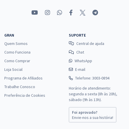
29,52
R$
ou 12x de
Economize R$ 88,56 (-20%)
Comprar
GRAN
SUPORTE
Quem Somos
Central de ajuda
Prefeitura de Cuité - PB - Assistente Social
Como Funciona
Chat
R$ 399,92
à vista
33,33
Como Comprar
WhatsApp
R$
ou 12x de
Economize R$ 99,98 (-20%)
Loja Social
E-mail
Programa de Afiliados
Telefone: 3003-0894
Comprar
Trabalhe Conosco
Horário de atendimento:
segunda a sexta (8h às 20h),
Preferência de Cookies
sábado (9h às 13h).
Prefeitura de Cuité - PB - Enfermeiro
Foi aprovado?
R$ 399,92
à vista
Envie-nos a sua história!
33,33
R$
ou 12x de
Economize R$ 99,98 (-20%)