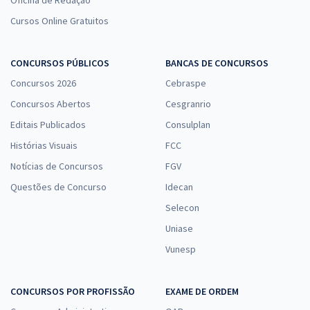
Oficina de Redação
Janeiro - Conhecimentos Gerais para Todos os Cargos de Ensino
Superior
Cursos Online Gratuitos
R$ 239,84
à vista
19,99
R$
ou 12x de
CONCURSOS PÚBLICOS
BANCAS DE CONCURSOS
Economize R$ 59,96 (-20%)
Concursos 2026
Cebraspe
Comprar
Concursos Abertos
Cesgranrio
Editais Publicados
Consulplan
Histórias Visuais
FCC
DEGASE - Departamento Geral de Ações Socioeducativas do Rio de
Notícias de Concursos
FGV
Janeiro - Conhecimentos Gerais para Todos os Cargos de Ensino
Questões de Concurso
Idecan
Médio
Selecon
R$ 231,84
à vista
19,32
R$
ou 12x de
Uniase
Economize R$ 57,96 (-20%)
Vunesp
Comprar
CONCURSOS POR PROFISSÃO
EXAME DE ORDEM