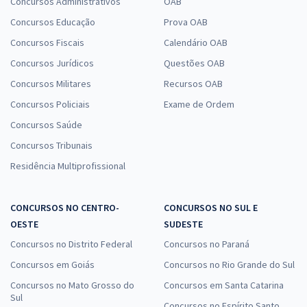
Concursos Administrativos
OAB
DEGASE - Departamento Geral de Ações Socioeducativas do Rio de
Concursos Educação
Prova OAB
Janeiro - Técnico de Enfermagem
Concursos Fiscais
Calendário OAB
R$ 354,24
à vista
Concursos Jurídicos
Questões OAB
29,52
R$
ou 12x de
Concursos Militares
Recursos OAB
Economize R$ 88,56 (-20%)
Concursos Policiais
Exame de Ordem
Comprar
Concursos Saúde
Concursos Tribunais
Residência Multiprofissional
DEGASE - Departamento Geral de Ações Socioeducativas do Rio de
Janeiro - Conhecimentos Específicos para o cargo de Estatístico
CONCURSOS NO CENTRO-
CONCURSOS NO SUL E
R$ 168,72
à vista
OESTE
SUDESTE
14,06
R$
ou 12x de
Concursos no Distrito Federal
Economize R$ 42,18 (-20%)
Concursos no Paraná
Concursos em Goiás
Concursos no Rio Grande do Sul
Comprar
Concursos no Mato Grosso do
Concursos em Santa Catarina
Sul
Concursos no Espírito Santo