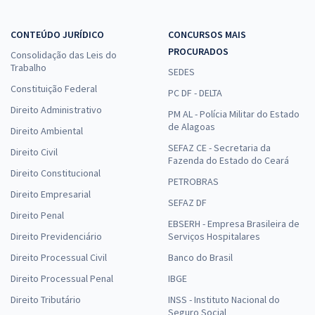
CONTEÚDO JURÍDICO
CONCURSOS MAIS
DEGASE - Departamento Geral de Ações Socioeducativas do Rio de
PROCURADOS
Consolidação das Leis do
Janeiro - Conhecimentos Específicos para Contador
Trabalho
SEDES
R$ 239,84
à vista
Constituição Federal
PC DF - DELTA
19,99
R$
ou 12x de
Direito Administrativo
PM AL - Polícia Militar do Estado
Economize R$ 59,96 (-20%)
de Alagoas
Direito Ambiental
Comprar
SEFAZ CE - Secretaria da
Direito Civil
Fazenda do Estado do Ceará
Direito Constitucional
PETROBRAS
Direito Empresarial
SEFAZ DF
DEGASE - Departamento Geral de Ações Socioeducativas do Rio de
Direito Penal
Janeiro - Conhecimentos Específicos para Analista de Tecnologia da
EBSERH - Empresa Brasileira de
Informação (Pré-edital)
Direito Previdenciário
Serviços Hospitalares
R$ 311,84
à vista
Direito Processual Civil
Banco do Brasil
25,99
R$
ou 12x de
Direito Processual Penal
IBGE
Economize R$ 77,96 (-20%)
Direito Tributário
INSS - Instituto Nacional do
Seguro Social
Comprar