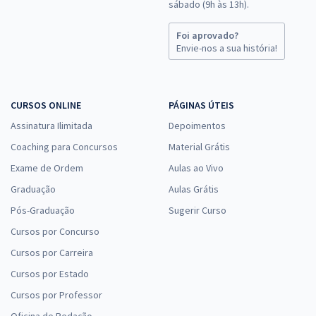
sábado (9h às 13h).
R$ 399,92
à vista
33,33
R$
Foi aprovado?
ou 12x de
Envie-nos a sua história!
Economize R$ 99,98 (-20%)
Comprar
CURSOS ONLINE
PÁGINAS ÚTEIS
Assinatura Ilimitada
Depoimentos
DEGASE - Departamento Geral de Ações Socioeducativas do Rio de
Coaching para Concursos
Material Grátis
Janeiro - Odontólogo
Exame de Ordem
Aulas ao Vivo
R$ 399,92
à vista
Graduação
Aulas Grátis
33,33
R$
ou 12x de
Pós-Graduação
Sugerir Curso
Economize R$ 99,98 (-20%)
Cursos por Concurso
Comprar
Cursos por Carreira
Cursos por Estado
Cursos por Professor
DEGASE - Departamento Geral de Ações Socioeducativas do Rio de