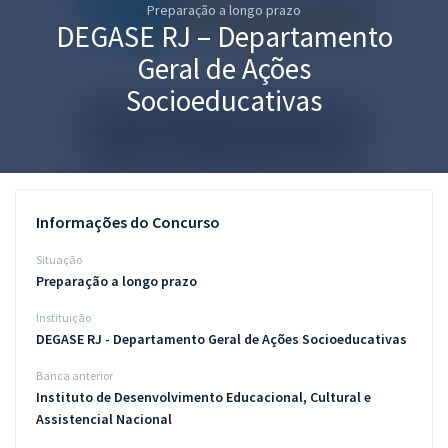
Preparação a longo prazo
Pós
DEGASE RJ – Departamento
Graduação
Geral de Ações
Socioeducativas
OAB
Mentorias
Questões grátis
Informações do Concurso
Conteúdo gratuito
Situação
Preparação a longo prazo
Blog
Instituição
Aprovados
DEGASE RJ - Departamento Geral de Ações Socioeducativas
Banca anterior
Atendimento
Instituto de Desenvolvimento Educacional, Cultural e
Assistencial Nacional