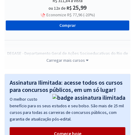
R$ 311,84
à vista
25,99
R$
ou 12x de
Economize R$ 77,96 (-20%)
Comprar
DEGASE - Departamento Geral de Ações Socioeducativas do Rio de
Janeiro - Estatístico
Carregar mais cursos
R$ 332,64
à vista
27,72
R$
ou 12x de
Assinatura Ilimitada: acesse todos os cursos
Economize R$ 83,16 (-20%)
para concursos públicos, em um só lugar!
Comprar
O melhor custo
benefício para os seus estudos e seu bolso. São mais de 25 mil
cursos para todas as carreiras de concursos públicos, com
garantia de atualização pós-edital.
DEGASE - Departamento Geral de Ações Socioeducativas do Rio de
Janeiro - Analista de Tecnologia da Informação
Comece hoje