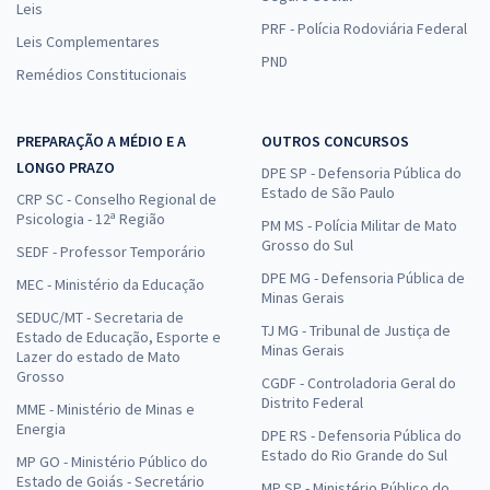
Leis
PRF - Polícia Rodoviária Federal
Leis Complementares
PND
Remédios Constitucionais
DEGASE - Departamento Geral de Ações Socioeducativas do Rio de
Janeiro - Conhecimentos Específicos para o Cargo de Técnico de
PREPARAÇÃO A MÉDIO E A
OUTROS CONCURSOS
Enfermagem (Pré-edital)
LONGO PRAZO
DPE SP - Defensoria Pública do
R$ 223,92
à vista
Estado de São Paulo
CRP SC - Conselho Regional de
18,66
R$
ou 12x de
Psicologia - 12ª Região
PM MS - Polícia Militar de Mato
Economize R$ 55,98 (-20%)
Grosso do Sul
SEDF - Professor Temporário
Comprar
DPE MG - Defensoria Pública de
MEC - Ministério da Educação
Minas Gerais
SEDUC/MT - Secretaria de
TJ MG - Tribunal de Justiça de
Estado de Educação, Esporte e
Minas Gerais
Lazer do estado de Mato
DEGASE - Departamento Geral de Ações Socioeducativas do Rio de
Grosso
CGDF - Controladoria Geral do
Janeiro - Técnico de Segurança do Trabalho
Distrito Federal
MME - Ministério de Minas e
Energia
R$ 335,84
à vista
DPE RS - Defensoria Pública do
27,99
R$
Estado do Rio Grande do Sul
ou 12x de
MP GO - Ministério Público do
Estado de Goiás - Secretário
Economize R$ 83,96 (-20%)
MP SP - Ministério Público do