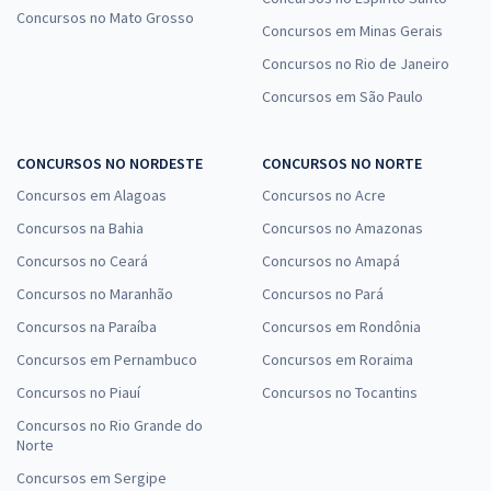
Concursos no Mato Grosso
Concursos em Minas Gerais
DEGASE - Departamento Geral de Ações Socioeducativas do Rio de
Janeiro - Conhecimentos Específicos para Agente de Segurança
Concursos no Rio de Janeiro
Socioeducativa
Concursos em São Paulo
R$ 263,84
à vista
21,99
R$
ou 12x de
CONCURSOS NO NORDESTE
CONCURSOS NO NORTE
Economize R$ 65,96 (-20%)
Concursos em Alagoas
Concursos no Acre
Comprar
Concursos na Bahia
Concursos no Amazonas
Concursos no Ceará
Concursos no Amapá
Concursos no Maranhão
Concursos no Pará
DEGASE - Departamento Geral de Ações Socioeducativas do Rio de
Concursos na Paraíba
Concursos em Rondônia
Janeiro - Conhecimentos Específicos para Técnico de Contabilidade
Concursos em Pernambuco
Concursos em Roraima
R$ 183,84
à vista
15,32
Concursos no Piauí
Concursos no Tocantins
R$
ou 12x de
Economize R$ 45,96 (-20%)
Concursos no Rio Grande do
Norte
Comprar
Concursos em Sergipe