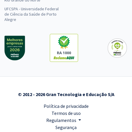
Rio Grande do Norte
Economize R$ 85,96 (-20%)
UFCSPA - Universidade Federal
de Ciência da Saúde de Porto
Comprar
Alegre
DEGASE - Departamento Geral de Ações Socioeducativas do Rio de
Janeiro - Conhecimentos Específicos para o Cargo de Pedagogo
RA 1000
R$ 239,84
à vista
19,99
R$
ou 12x de
Economize R$ 59,96 (-20%)
Comprar
© 2012 - 2026 Gran Tecnologia e Educação S/A
Política de privacidade
DEGASE - Departamento Geral de Ações Socioeducativas do Rio de
Termos de uso
Janeiro - Psicólogo
Regulamentos
R$ 399,92
à vista
Segurança