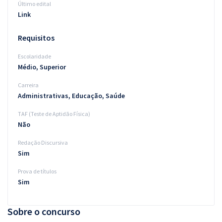
Último edital
Link
Requisitos
Escolaridade
Médio, Superior
Carreira
Administrativas, Educação, Saúde
TAF (Teste de Aptidão Física)
Não
Redação Discursiva
Sim
Prova de títulos
Sim
Sobre o concurso