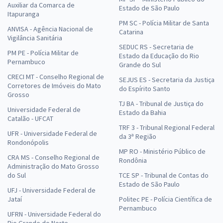
Auxiliar da Comarca de
Estado de São Paulo
Comprar
Itapuranga
PM SC - Polícia Militar de Santa
ANVISA - Agência Nacional de
Catarina
Vigilância Sanitária
SEDUC RS - Secretaria de
PM PE - Polícia Militar de
Estado da Educação do Rio
DEGASE - Departamento Geral de Ações Socioeducativas do Rio de
Pernambuco
Grande do Sul
Janeiro - Conhecimentos Específicos para o Cargo de Técnico de
CRECI MT - Conselho Regional de
SEJUS ES - Secretaria da Justiça
Segurança do Trabalho
Corretores de Imóveis do Mato
do Espírito Santo
Grosso
R$ 199,84
à vista
TJ BA - Tribunal de Justiça do
16,65
R$
ou 12x de
Universidade Federal de
Estado da Bahia
Catalão - UFCAT
Economize R$ 49,96 (-20%)
TRF 3 - Tribunal Regional Federal
UFR - Universidade Federal de
da 3ª Região
Comprar
Rondonópolis
MP RO - Ministério Público de
CRA MS - Conselho Regional de
Rondônia
Administração do Mato Grosso
do Sul
TCE SP - Tribunal de Contas do
DEGASE - Departamento Geral de Ações Socioeducativas do Rio de
Estado de São Paulo
UFJ - Universidade Federal de
Janeiro - Pedagogo
Jataí
Politec PE - Polícia Científica de
Pernambuco
R$ 343,84
à vista
UFRN - Universidade Federal do
28,65
R$
ou 12x de