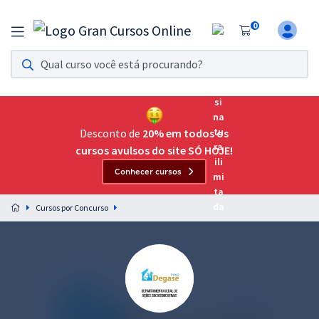
0
Assinatura Ilimitada 11
Acesso a todos os cursos. Teste grátis por 7 dias!
Assinatura OAB Até Passar
Acesso ilimitado a toda preparação para o Exame da
Desconto de
20% em todos os
Ordem, até você passar!
cursos avulsos do site SÓ HOJE!
Conhecer cursos
Residências Multiprofissionais
Preparação completa e intensiva para as principais
Cursos por Concurso
residências em saúde do Brasil
Concursos
Assinatura Ilimitada
Cursos 20% OFF