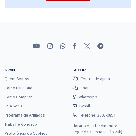
R$ 399,92
à vista
33,33
R$
ou 12x de
Economize R$ 99,98 (-20%)
Comprar
DEGASE - Departamento Geral de Ações Socioeducativas do Rio de
Janeiro - Farmacêutico
GRAN
SUPORTE
R$ 399,92
à vista
Quem Somos
Central de ajuda
33,33
R$
ou 12x de
Como Funciona
Chat
Economize R$ 99,98 (-20%)
Como Comprar
WhatsApp
Comprar
Loja Social
E-mail
Programa de Afiliados
Telefone: 3003-0894
Trabalhe Conosco
Horário de atendimento:
DEGASE - Departamento Geral de Ações Socioeducativas do Rio de
segunda a sexta (8h às 20h),
Preferência de Cookies
Janeiro - Nutricionista