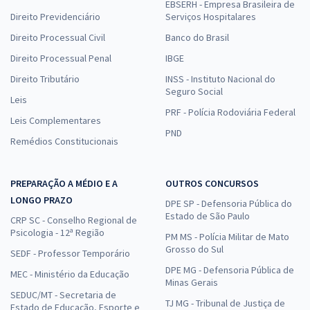
EBSERH - Empresa Brasileira de
Direito Previdenciário
Serviços Hospitalares
Direito Processual Civil
Banco do Brasil
Direito Processual Penal
IBGE
Direito Tributário
INSS - Instituto Nacional do
Seguro Social
Leis
PRF - Polícia Rodoviária Federal
Leis Complementares
PND
Remédios Constitucionais
PREPARAÇÃO A MÉDIO E A
OUTROS CONCURSOS
LONGO PRAZO
DPE SP - Defensoria Pública do
Estado de São Paulo
CRP SC - Conselho Regional de
Psicologia - 12ª Região
PM MS - Polícia Militar de Mato
Grosso do Sul
SEDF - Professor Temporário
DPE MG - Defensoria Pública de
MEC - Ministério da Educação
Minas Gerais
SEDUC/MT - Secretaria de
TJ MG - Tribunal de Justiça de
Estado de Educação, Esporte e