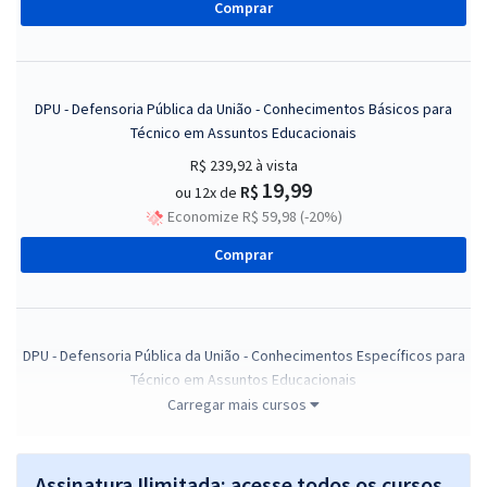
Comprar
DPU - Defensoria Pública da União - Conhecimentos Básicos para
Técnico em Assuntos Educacionais
R$ 239,92
à vista
19,99
R$
ou 12x de
Economize R$ 59,98 (-20%)
Comprar
DPU - Defensoria Pública da União - Conhecimentos Específicos para
Técnico em Assuntos Educacionais
Carregar mais cursos
R$ 143,92
à vista
11,99
R$
ou 12x de
Economize R$ 35,98 (-20%)
Assinatura Ilimitada: acesse todos os cursos