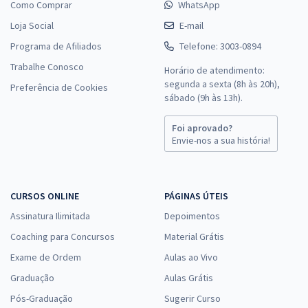
Como Comprar
WhatsApp
Loja Social
E-mail
Programa de Afiliados
Telefone: 3003-0894
Trabalhe Conosco
Horário de atendimento:
segunda a sexta (8h às 20h),
Preferência de Cookies
sábado (9h às 13h).
Foi aprovado?
Envie-nos a sua história!
CURSOS ONLINE
PÁGINAS ÚTEIS
Assinatura Ilimitada
Depoimentos
Coaching para Concursos
Material Grátis
Exame de Ordem
Aulas ao Vivo
Graduação
Aulas Grátis
Pós-Graduação
Sugerir Curso