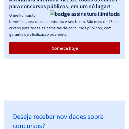
Comprar
para concursos públicos, em um só lugar!
O melhor custo
benefício para os seus estudos e seu bolso. São mais de 25 mil
cursos para todas as carreiras de concursos públicos, com
DPU - Defensoria Pública da União - Técnico em Assuntos
garantia de atualização pós-edital.
Educacionais
R$ 399,99
à vista
Comece hoje
33,33
R$
ou 12x de
Economize R$ 100,00 (-20%)
Comprar
DPU - Defensoria Pública da União - Analista Técnico Administrativo
R$ 415,92
à vista
34,66
R$
ou 12x de
Deseja receber novidades sobre
Economize R$ 103,98 (-20%)
concursos?
Comprar