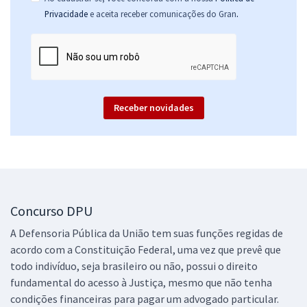
.
Privacidade
e aceita receber comunicações do Gran
DPU - Defensoria Pública da União - Conhecimentos Específicos para
o Cargo de Agente Administrativo
R$ 159,84
à vista
13,32
R$
ou 12x de
Receber novidades
Economize R$ 39,96 (-20%)
Comprar
DPU - Defensoria Pública da União - Analista de Defensoria - Direito
Concurso DPU
(Pré-Edital)
A Defensoria Pública da União tem suas funções regidas de
R$ 624,72
à vista
acordo com a Constituição Federal, uma vez que prevê que
52,06
R$
ou 12x de
todo indivíduo, seja brasileiro ou não, possui o direito
Economize R$ 156,18 (-20%)
fundamental do acesso à Justiça, mesmo que não tenha
condições financeiras para pagar um advogado particular.
Comprar