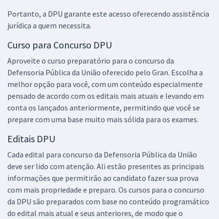
Portanto, a DPU garante este acesso oferecendo assistência
jurídica a quem necessita.
DPU - Defensoria Pública da União - Defensor Público Federal
Curso para Concurso DPU
R$ 719,04
à vista
Aproveite o curso preparatório para o concurso da
59,92
R$
ou 12x de
Defensoria Pública da União oferecido pelo Gran. Escolha a
Economize R$ 179,76 (-20%)
melhor opção para você, com um conteúdo especialmente
Comprar
pensado de acordo com os editais mais atuais e levando em
conta os lançados anteriormente, permitindo que você se
prepare com uma base muito mais sólida para os exames.
Editais DPU
DPU - Defensoria Pública da União - Conhecimentos Básicos para
Todos os Cargos
Cada edital para concurso da Defensoria Pública da União
R$ 311,92
à vista
deve ser lido com atenção. Ali estão presentes as principais
25,99
R$
ou 12x de
informações que permitirão ao candidato fazer sua prova
Economize R$ 77,98 (-20%)
com mais propriedade e preparo. Os cursos para o concurso
da DPU são preparados com base no conteúdo programático
Comprar
do edital mais atual e seus anteriores, de modo que o