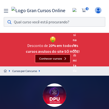
0
Assinatura Ilimitada 11
Acesso a todos os cursos. Teste grátis por 7 dias!
Assinatura OAB Até Passar
Acesso ilimitado a toda preparação para o Exame da
Desconto de
20% em todos os
Ordem, até você passar!
cursos avulsos do site SÓ HOJE!
Conhecer cursos
Residências Multiprofissionais
Preparação completa e intensiva para as principais
Cursos por Concurso
residências em saúde do Brasil
Concursos
Assinatura Ilimitada
Cursos 20% OFF