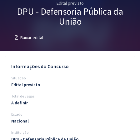
Edital previsto
Pós
DPU - Defensoria Pública da
Graduação
União
OAB
Baixar edital
Mentorias
Questões grátis
Informações do Concurso
Conteúdo gratuito
Situação
Edital previsto
Blog
Total de vagas
Aprovados
A definir
Estado
Atendimento
Nacional
Instituição
DPU - Defensoria Pública da União