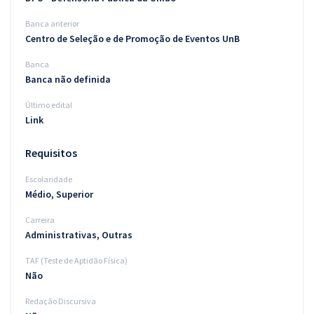
Banca anterior
Centro de Seleção e de Promoção de Eventos UnB
Banca
Banca não definida
Último edital
Link
Requisitos
Escolaridade
Médio, Superior
Carreira
Administrativas, Outras
TAF (Teste de Aptidão Física)
Não
Redação Discursiva