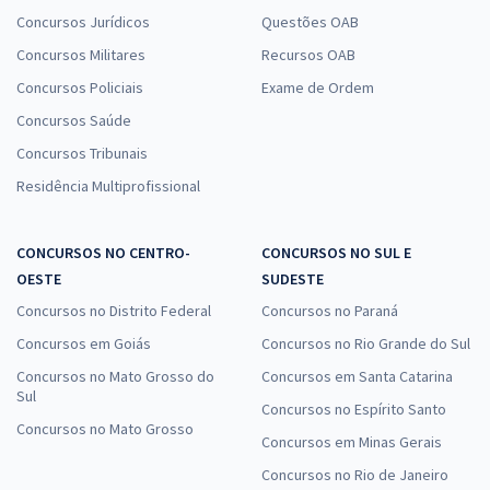
II – Anos Finais – 6º Ao 9º Ano – Língua Inglesa (Pós-Edital)
Concursos Jurídicos
Questões OAB
R$ 399,92
à vista
Concursos Militares
Recursos OAB
33,33
R$
ou 12x de
Concursos Policiais
Exame de Ordem
Economize R$ 99,98 (-20%)
Concursos Saúde
Comprar
Concursos Tribunais
Residência Multiprofissional
Prefeitura de Buriticupu - MA - Professor Ensino Fundamental Nível I
CONCURSOS NO CENTRO-
CONCURSOS NO SUL E
– Anos Iniciais – 1º ao 5º Ano (Pós-Edital)
OESTE
SUDESTE
R$ 354,24
à vista
Concursos no Distrito Federal
Concursos no Paraná
29,52
R$
ou 12x de
Economize R$ 88,56 (-20%)
Concursos em Goiás
Concursos no Rio Grande do Sul
Concursos no Mato Grosso do
Concursos em Santa Catarina
Comprar
Sul
Concursos no Espírito Santo
Concursos no Mato Grosso
Concursos em Minas Gerais
Concursos no Rio de Janeiro
Prefeitura de Buriticupu - MA - Professor Ensino Fundamental Nível –