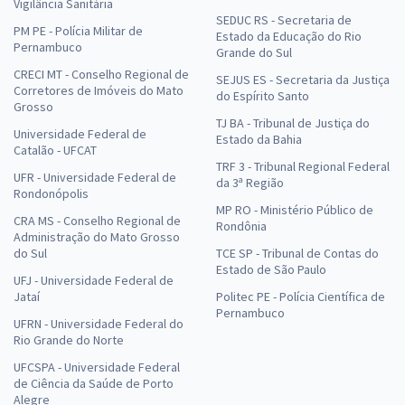
ou 12x de
Vigilância Sanitária
Economize R$ 119,98 (-20%)
SEDUC RS - Secretaria de
PM PE - Polícia Militar de
Estado da Educação do Rio
Pernambuco
Comprar
Grande do Sul
CRECI MT - Conselho Regional de
SEJUS ES - Secretaria da Justiça
Corretores de Imóveis do Mato
do Espírito Santo
Grosso
TJ BA - Tribunal de Justiça do
Universidade Federal de
Prefeitura de Buriticupu - MA - Técnicas Anestésicas e Anestésicos
Estado da Bahia
Catalão - UFCAT
Locais em Odontologia (Pós-Edital)
TRF 3 - Tribunal Regional Federal
UFR - Universidade Federal de
R$ 71,92
à vista
da 3ª Região
Rondonópolis
5,99
R$
ou 12x de
MP RO - Ministério Público de
CRA MS - Conselho Regional de
Economize R$ 17,98 (-20%)
Rondônia
Administração do Mato Grosso
do Sul
TCE SP - Tribunal de Contas do
Comprar
Estado de São Paulo
UFJ - Universidade Federal de
Jataí
Politec PE - Polícia Científica de
Pernambuco
UFRN - Universidade Federal do
Rio Grande do Norte
Prefeitura de Buriticupu - MA - Engenheiro (a) Civil (Pós-Edital)
UFCSPA - Universidade Federal
R$ 479,92
à vista
de Ciência da Saúde de Porto
39,99
R$
ou 12x de
Alegre