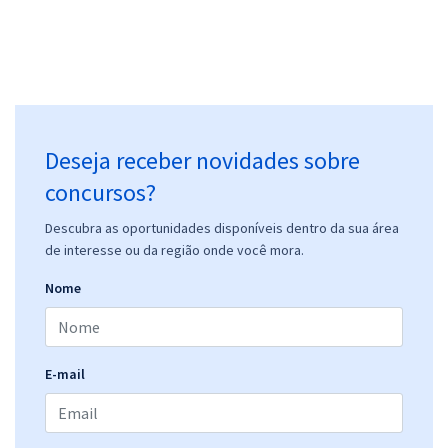
Prefeitura de Buriticupu - MA - Analista de Procuradoria
R$ 558,32
à vista
46,53
R$
ou 12x de
Economize R$ 139,58 (-20%)
Deseja receber novidades sobre
Comprar
concursos?
Descubra as oportunidades disponíveis dentro da sua área
Prefeitura de Buriticupu - MA - Biomédico (Pós-edital)
de interesse ou da região onde você mora.
R$ 478,32
à vista
Nome
39,86
R$
ou 12x de
Economize R$ 119,58 (-20%)
Comprar
E-mail