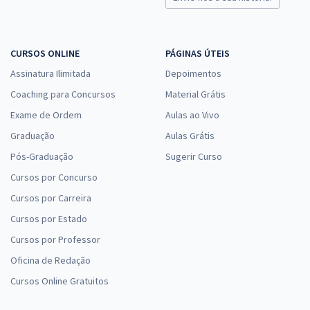
Edital)
R$ 354,24
à vista
29,52
R$
ou 12x de
CURSOS ONLINE
PÁGINAS ÚTEIS
Economize R$ 88,56 (-20%)
Assinatura Ilimitada
Depoimentos
Comprar
Coaching para Concursos
Material Grátis
Exame de Ordem
Aulas ao Vivo
Graduação
Aulas Grátis
Prefeitura de Buriticupu - MA - Professor Ensino Fundamental Nível –
Pós-Graduação
Sugerir Curso
II - Anos Finais – 6º Ao 9º Ano – Matemática (Pós-Edital)
Cursos por Concurso
R$ 399,92
à vista
Cursos por Carreira
33,33
R$
ou 12x de
Cursos por Estado
Economize R$ 99,98 (-20%)
Cursos por Professor
Comprar
Oficina de Redação
Cursos Online Gratuitos