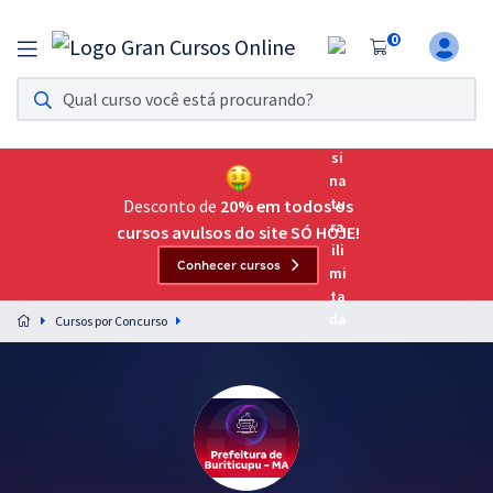
0
Assinatura Ilimitada 11
Acesso a todos os cursos. Teste grátis por 7 dias!
Assinatura OAB Até Passar
Acesso ilimitado a toda preparação para o Exame da
Desconto de
20% em todos os
Ordem, até você passar!
cursos avulsos do site SÓ HOJE!
Conhecer cursos
Residências Multiprofissionais
Preparação completa e intensiva para as principais
Cursos por Concurso
residências em saúde do Brasil
Concursos
Assinatura Ilimitada
Cursos 20% OFF