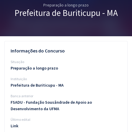
Preparação a longo prazo
Pós
Prefeitura de Buriticupu - MA
Graduação
OAB
Mentorias
Informações do Concurso
Questões grátis
Situação
Preparação a longo prazo
Conteúdo gratuito
Instituição
Blog
Prefeitura de Buriticupu - MA
Aprovados
Banca anterior
FSADU - Fundação Sousândrade de Apoio ao
Desenvolvimento da UFMA
Atendimento
Último edital
Link