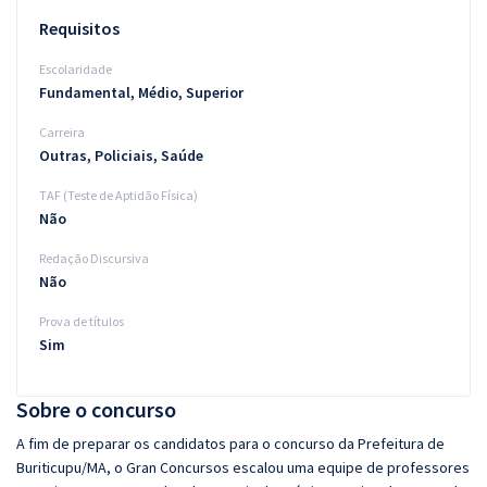
Requisitos
Escolaridade
Fundamental, Médio, Superior
Carreira
Outras, Policiais, Saúde
TAF (Teste de Aptidão Física)
Não
Redação Discursiva
Não
Prova de títulos
Sim
Sobre o concurso
A fim de preparar os candidatos para o concurso da Prefeitura de
Buriticupu/MA, o Gran Concursos escalou uma equipe de professores