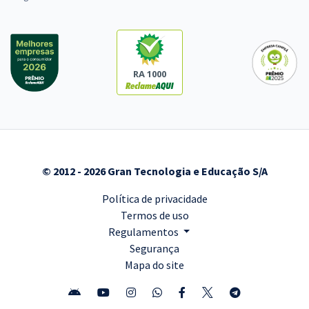
Economize R$ 119,98 (-20%)
Comprar
RA 1000
Prefeitura de Buriticupu - MA - Prof. Ensino Fundamental Nível – II -
Anos Finais – 6º Ao 9º Ano - Ciências (Pós-Edital)
R$ 399,92
à vista
33,33
R$
ou 12x de
Economize R$ 99,98 (-20%)
© 2012 - 2026 Gran Tecnologia e Educação S/A
Comprar
Política de privacidade
Termos de uso
Regulamentos
Segurança
Mapa do site