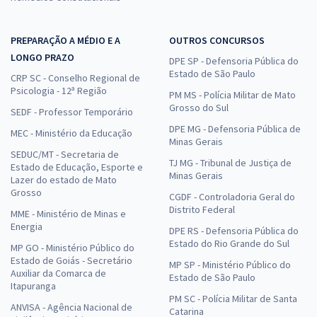
33,33
R$
ou 12x de
Economize R$ 99,98 (-20%)
PREPARAÇÃO A MÉDIO E A
OUTROS CONCURSOS
Comprar
LONGO PRAZO
DPE SP - Defensoria Pública do
Estado de São Paulo
CRP SC - Conselho Regional de
Psicologia - 12ª Região
PM MS - Polícia Militar de Mato
Grosso do Sul
SEDF - Professor Temporário
Prefeitura de Buriticupu - MA - Conhecimentos Específicos para o
DPE MG - Defensoria Pública de
MEC - Ministério da Educação
Cargo de Cirurgião Dentista (Pós-Edital)
Minas Gerais
SEDUC/MT - Secretaria de
R$ 311,92
à vista
TJ MG - Tribunal de Justiça de
Estado de Educação, Esporte e
25,99
R$
ou 12x de
Minas Gerais
Lazer do estado de Mato
Economize R$ 77,98 (-20%)
Grosso
CGDF - Controladoria Geral do
Distrito Federal
Comprar
MME - Ministério de Minas e
Energia
DPE RS - Defensoria Pública do
Estado do Rio Grande do Sul
MP GO - Ministério Público do
Estado de Goiás - Secretário
MP SP - Ministério Público do
Auxiliar da Comarca de
Estado de São Paulo
Prefeitura de Buriticupu - MA - Assistente Social (Pós-Edital)
Itapuranga
PM SC - Polícia Militar de Santa
R$ 479,92
à vista
ANVISA - Agência Nacional de
Catarina
39,99
R$