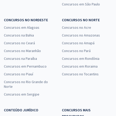
II - Anos Finais – 6º Ao 9º Ano - Geografia (Pós-Edital)
Concursos em São Paulo
R$ 399,92
à vista
33,33
R$
ou 12x de
CONCURSOS NO NORDESTE
CONCURSOS NO NORTE
Economize R$ 99,98 (-20%)
Concursos em Alagoas
Concursos no Acre
Comprar
Concursos na Bahia
Concursos no Amazonas
Concursos no Ceará
Concursos no Amapá
Concursos no Maranhão
Concursos no Pará
Prefeitura de Buriticupu - MA - Técnico em Enfermagem (Pós-Edital)
Concursos na Paraíba
Concursos em Rondônia
R$ 354,24
à vista
Concursos em Pernambuco
Concursos em Roraima
29,52
R$
ou 12x de
Concursos no Piauí
Concursos no Tocantins
Economize R$ 88,56 (-20%)
Concursos no Rio Grande do
Comprar
Norte
Concursos em Sergipe
CONTEÚDO JURÍDICO
Prefeitura de Buriticupu - MA - Conhecimentos Específicos para o
CONCURSOS MAIS
Cargo de Técnico de Enfermagem (Pós-Edital)