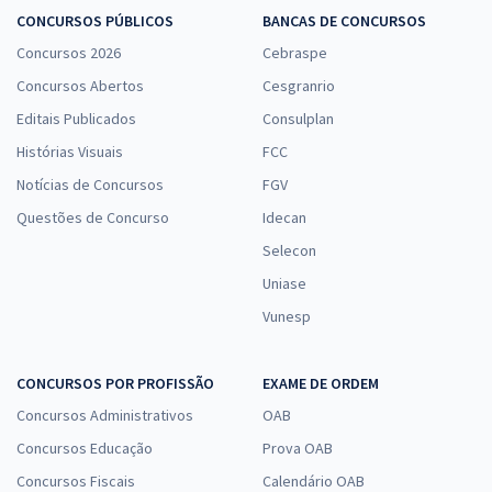
Prefeitura de Buriticupu - MA - Secretário Escolar (Pós-Edital)
CONCURSOS PÚBLICOS
BANCAS DE CONCURSOS
R$ 354,24
à vista
Concursos 2026
Cebraspe
29,52
R$
ou 12x de
Concursos Abertos
Cesgranrio
Economize R$ 88,56 (-20%)
Editais Publicados
Consulplan
Comprar
Histórias Visuais
FCC
Notícias de Concursos
FGV
Questões de Concurso
Idecan
Prefeitura de Buriticupu - MA - Professor Ensino Fundamental Nível –
Selecon
II - Anos Finais – 6º Ao 9º Ano - História (Pós-Edital)
Uniase
R$ 399,92
à vista
33,33
R$
ou 12x de
Vunesp
Economize R$ 99,98 (-20%)
Comprar
CONCURSOS POR PROFISSÃO
EXAME DE ORDEM
Concursos Administrativos
OAB
Concursos Educação
Prova OAB
Prefeitura de Buriticupu - MA - Professor Ensino Fundamental Nível –
Concursos Fiscais
Calendário OAB