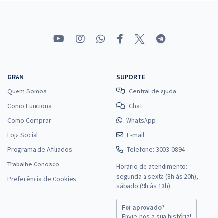
Prefeitura de Buriticupu - MA - Enfermeiro (Pós-Edital)
R$ 399,92
à vista
33,33
R$
ou 12x de
Economize R$ 99,98 (-20%)
Comprar
GRAN
SUPORTE
Quem Somos
Central de ajuda
Como Funciona
Chat
Prefeitura de Buriticupu - MA - Conhecimentos Específicos para o
Cargo de Enfermeiro (Pós-Edital)
Como Comprar
WhatsApp
R$ 354,24
à vista
Loja Social
E-mail
29,52
R$
ou 12x de
Programa de Afiliados
Telefone: 3003-0894
Economize R$ 88,56 (-20%)
Trabalhe Conosco
Horário de atendimento:
Comprar
segunda a sexta (8h às 20h),
Preferência de Cookies
sábado (9h às 13h).
Foi aprovado?
Envie-nos a sua história!
Prefeitura de Buriticupu - MA - Professor de Educação Infantil (Pós-