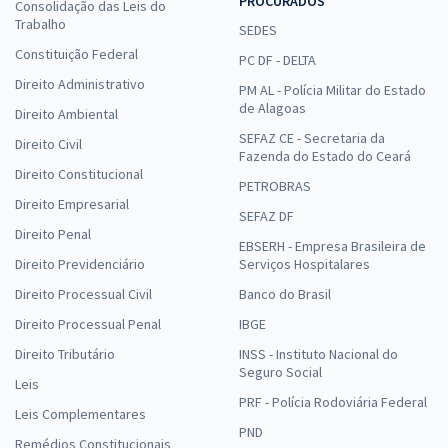
PROCURADOS
Consolidação das Leis do
Trabalho
R$ 271,92
à vista
SEDES
22,66
R$
Constituição Federal
ou 12x de
PC DF - DELTA
Economize R$ 67,98 (-20%)
Direito Administrativo
PM AL - Polícia Militar do Estado
de Alagoas
Comprar
Direito Ambiental
SEFAZ CE - Secretaria da
Direito Civil
Fazenda do Estado do Ceará
Direito Constitucional
PETROBRAS
Direito Empresarial
Prefeitura de Buriticupu - MA - Farmacêutico Bioquímico (Pós-edital)
SEFAZ DF
Direito Penal
R$ 399,92
à vista
EBSERH - Empresa Brasileira de
33,33
R$
ou 12x de
Direito Previdenciário
Serviços Hospitalares
Economize R$ 99,98 (-20%)
Direito Processual Civil
Banco do Brasil
Comprar
Direito Processual Penal
IBGE
Direito Tributário
INSS - Instituto Nacional do
Seguro Social
Leis
PRF - Polícia Rodoviária Federal
Prefeitura de Buriticupu - MA - Cirurgião Dentista (Pós-Edital)
Leis Complementares
PND
R$ 399,92
à vista
Remédios Constitucionais