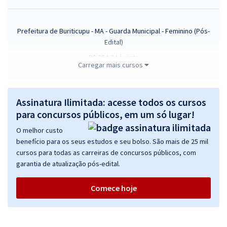
Prefeitura de Buriticupu - MA - Guarda Municipal - Feminino (Pós-
Edital)
R$ 354,24
à vista
Carregar mais cursos
29,52
R$
ou 12x de
Economize R$ 88,56 (-20%)
Comprar
Assinatura Ilimitada: acesse todos os cursos
para concursos públicos, em um só lugar!
O melhor custo
benefício para os seus estudos e seu bolso. São mais de 25 mil
Prefeitura de Buriticupu - MA - Técnico de Procuradoria (Pós-Edital)
cursos para todas as carreiras de concursos públicos, com
R$ 354,24
à vista
garantia de atualização pós-edital.
29,52
R$
ou 12x de
Economize R$ 88,56 (-20%)
Comece hoje
Comprar