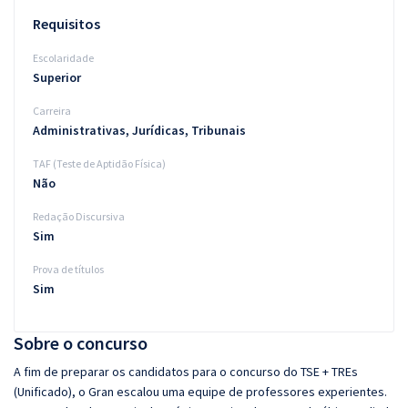
Requisitos
Escolaridade
Superior
Carreira
Administrativas, Jurídicas, Tribunais
TAF (Teste de Aptidão Física)
Não
Redação Discursiva
Sim
Prova de títulos
Sim
Sobre o concurso
A fim de preparar os candidatos para o concurso do TSE + TREs
(Unificado), o Gran escalou uma equipe de professores experientes.