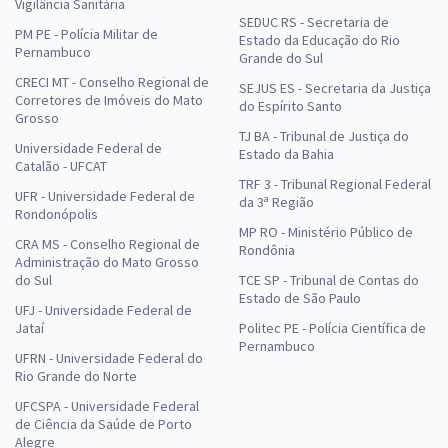
Vigilância Sanitária
SEDUC RS - Secretaria de
PM PE - Polícia Militar de
Estado da Educação do Rio
Pernambuco
Grande do Sul
CRECI MT - Conselho Regional de
SEJUS ES - Secretaria da Justiça
Corretores de Imóveis do Mato
do Espírito Santo
Grosso
TJ BA - Tribunal de Justiça do
Universidade Federal de
Estado da Bahia
Catalão - UFCAT
TRF 3 - Tribunal Regional Federal
UFR - Universidade Federal de
da 3ª Região
Rondonópolis
MP RO - Ministério Público de
CRA MS - Conselho Regional de
Rondônia
Administração do Mato Grosso
do Sul
TCE SP - Tribunal de Contas do
Estado de São Paulo
UFJ - Universidade Federal de
Jataí
Politec PE - Polícia Científica de
Pernambuco
UFRN - Universidade Federal do
Rio Grande do Norte
UFCSPA - Universidade Federal
de Ciência da Saúde de Porto
Alegre