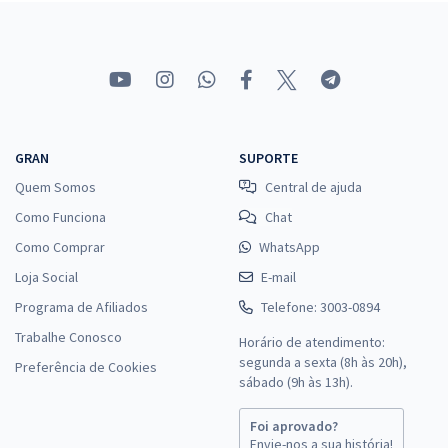
Comprar
TSE + TREs (Concurso Unificado) - Conhecimentos Básicos (Comuns a
Todos os Cargos - Exceto Analista Judiciário - Área Judiciária)
R$ 239,92
à vista
GRAN
SUPORTE
19,99
R$
ou 12x de
Quem Somos
Central de ajuda
Economize R$ 59,98 (-20%)
Como Funciona
Chat
Comprar
Como Comprar
WhatsApp
Loja Social
E-mail
Programa de Afiliados
Telefone: 3003-0894
TSE + TREs (Concurso Unificado) - Cargo 2: Analista Judiciário - Área:
Trabalhe Conosco
Horário de atendimento:
Administrativa - Especialidade: Contabilidade
segunda a sexta (8h às 20h),
Preferência de Cookies
R$ 498,00
à vista
sábado (9h às 13h).
41,50
R$
ou 12x de
Foi aprovado?
Economize R$ 124,50 (-20%)
Envie-nos a sua história!