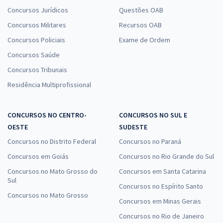
25,99
R$
ou 12x de
Concursos Jurídicos
Questões OAB
Economize R$ 77,98 (-20%)
Concursos Militares
Recursos OAB
Comprar
Concursos Policiais
Exame de Ordem
Concursos Saúde
Concursos Tribunais
TSE + TREs (Concurso Unificado) - Conhecimentos Específicos para o
Residência Multiprofissional
Cargo 8: Analista Judiciário - Apoio Especializado: Engenharia
Elétrica
CONCURSOS NO CENTRO-
CONCURSOS NO SUL E
R$ 295,92
à vista
OESTE
SUDESTE
24,66
R$
ou 12x de
Concursos no Distrito Federal
Economize R$ 73,98 (-20%)
Concursos no Paraná
Concursos em Goiás
Concursos no Rio Grande do Sul
Comprar
Concursos no Mato Grosso do
Concursos em Santa Catarina
Sul
Concursos no Espírito Santo
Concursos no Mato Grosso
Concursos em Minas Gerais
TSE + TREs (Concurso Unificado) - Conhecimentos Específicos para o
Cargo 20: Técnico Judiciário - Área Administrativa - Agente de Polícia
Concursos no Rio de Janeiro