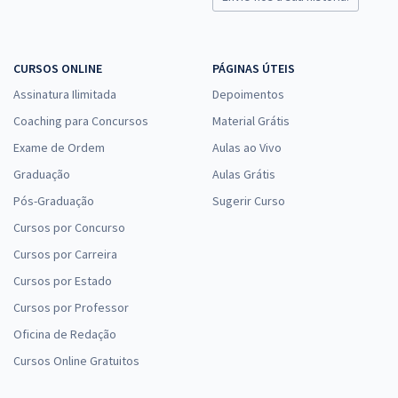
Comprar
CURSOS ONLINE
PÁGINAS ÚTEIS
Assinatura Ilimitada
Depoimentos
TSE + TREs (Concurso Unificado) - Cargo 20: Técnico Judiciário - Área
Administrativa - Agente de Polícia Judicial (Teoria + Treinamento
Coaching para Concursos
Material Grátis
Intensivo + Diferenciais Exclusivos)
Exame de Ordem
Aulas ao Vivo
R$ 495,92
à vista
Graduação
Aulas Grátis
41,33
R$
ou 12x de
Pós-Graduação
Sugerir Curso
Economize R$ 123,98 (-20%)
Cursos por Concurso
Comprar
Cursos por Carreira
Cursos por Estado
Cursos por Professor
TSE + TREs (Concurso Unificado) - Conhecimentos Específicos para o
Oficina de Redação
Cargo 19: Técnico Judiciário - Área: Administrativa
Cursos Online Gratuitos
R$ 167,92
à vista
13,99
R$
ou 12x de