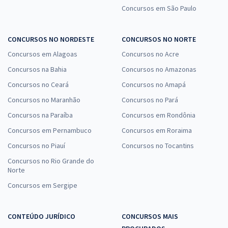
Judicial
Concursos em São Paulo
R$ 295,92
à vista
24,66
R$
ou 12x de
CONCURSOS NO NORDESTE
CONCURSOS NO NORTE
Economize R$ 73,98 (-20%)
Concursos em Alagoas
Concursos no Acre
Comprar
Concursos na Bahia
Concursos no Amazonas
Concursos no Ceará
Concursos no Amapá
Concursos no Maranhão
Concursos no Pará
Treinamento Intensivo para TSE + TREs (Concurso Unificado) - Cargo
Concursos na Paraíba
Concursos em Rondônia
19 - Técnico Judiciário - Área Administrativa (Exercícios + Diferenciais
Concursos em Pernambuco
Concursos em Roraima
Exclusivos)
Concursos no Piauí
Concursos no Tocantins
R$ 319,92
à vista
26,66
R$
ou 12x de
Concursos no Rio Grande do
Norte
Economize R$ 79,98 (-20%)
Concursos em Sergipe
Comprar
CONTEÚDO JURÍDICO
CONCURSOS MAIS