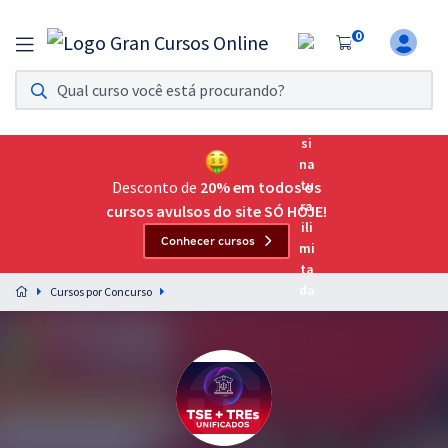
0
Assinatura Ilimitada 11
Acesso a todos os cursos. Teste grátis por 7 dias!
Assinatura OAB Até Passar
Acesso ilimitado a toda preparação para o Exame da
Desconto de
20% em todos os
Ordem, até você passar!
cursos avulsos do site SÓ HOJE!
Conhecer cursos
Residências Multiprofissionais
Preparação completa e intensiva para as principais
Cursos por Concurso
residências em saúde do Brasil
Concursos
Assinatura Ilimitada
Cursos 20% OFF