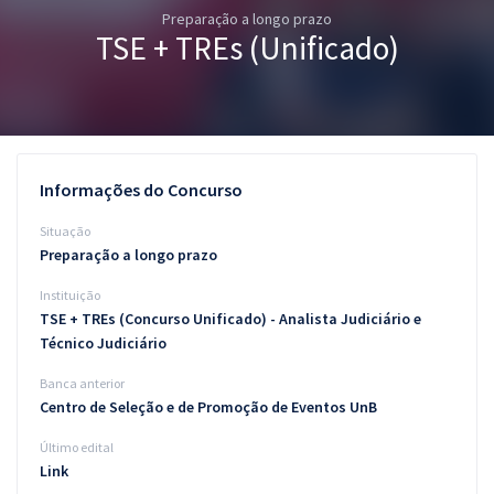
Preparação a longo prazo
Pós
TSE + TREs (Unificado)
Graduação
OAB
Mentorias
Informações do Concurso
Questões grátis
Situação
Preparação a longo prazo
Conteúdo gratuito
Instituição
Blog
TSE + TREs (Concurso Unificado) - Analista Judiciário e
Técnico Judiciário
Aprovados
Banca anterior
Centro de Seleção e de Promoção de Eventos UnB
Atendimento
Último edital
Link