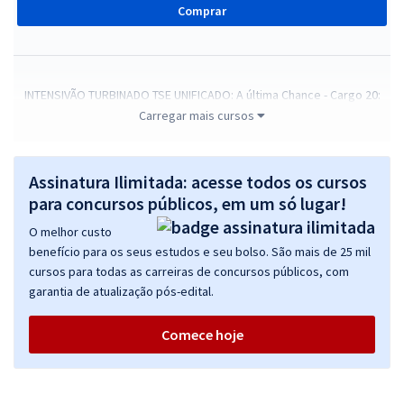
Comprar
INTENSIVÃO TURBINADO TSE UNIFICADO: A última Chance - Cargo 20:
Técnico Judiciário - Área Administrativa - Agente de Polícia Judicial
Carregar mais cursos
R$ 279,92
à vista
23,33
R$
ou 12x de
Assinatura Ilimitada: acesse todos os cursos
Economize R$ 69,98 (-20%)
para concursos públicos, em um só lugar!
Comprar
O melhor custo
benefício para os seus estudos e seu bolso. São mais de 25 mil
cursos para todas as carreiras de concursos públicos, com
garantia de atualização pós-edital.
INTENSIVÃO TURBINADO TSE UNIFICADO: A última Chance - Cargo 18:
Analista Judiciário - Área: Judiciária
Comece hoje
R$ 319,92
à vista
26,66
R$
ou 12x de
Economize R$ 79,98 (-20%)