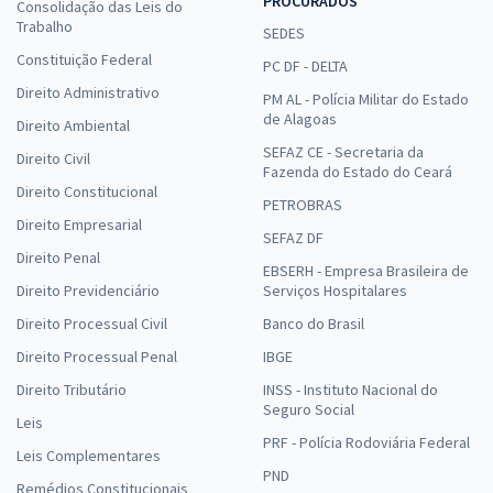
PROCURADOS
Consolidação das Leis do
TSE + TREs (Concurso Unificado) - Cargo 20: Técnico Judiciário - Área
Trabalho
SEDES
Administrativa - Agente de Polícia Judicial (Com Orientações para o
Constituição Federal
TAF)
PC DF - DELTA
Direito Administrativo
R$ 575,92
à vista
PM AL - Polícia Militar do Estado
47,99
de Alagoas
R$
ou 12x de
Direito Ambiental
Economize R$ 143,98 (-20%)
SEFAZ CE - Secretaria da
Direito Civil
Fazenda do Estado do Ceará
Comprar
Direito Constitucional
PETROBRAS
Direito Empresarial
SEFAZ DF
Direito Penal
EBSERH - Empresa Brasileira de
TSE + TREs (Concurso Unificado) - Cargo 4: Analista Judiciário - Apoio
Direito Previdenciário
Serviços Hospitalares
Especializado - Especialidade - Arquivologia
Direito Processual Civil
Banco do Brasil
R$ 311,99
à vista
Direito Processual Penal
IBGE
26,00
R$
ou 12x de
Direito Tributário
INSS - Instituto Nacional do
Economize R$ 78,00 (-20%)
Seguro Social
Leis
Comprar
PRF - Polícia Rodoviária Federal
Leis Complementares
PND
Remédios Constitucionais