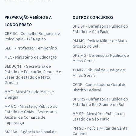
TSE + TREs (Concurso Unificado) - Conhecimentos Básicos Exclusivos
PREPARAÇÃO A MÉDIO E A
OUTROS CONCURSOS
para Analista Judiciário - Área Administrativa e Técnico Judiciário -
LONGO PRAZO
Área Administrativa
DPE SP - Defensoria Pública do
Estado de São Paulo
CRP SC - Conselho Regional de
R$ 263,92
à vista
Psicologia - 12ª Região
PM MS - Polícia Militar de Mato
21,99
R$
ou 12x de
Grosso do Sul
SEDF - Professor Temporário
Economize R$ 65,98 (-20%)
DPE MG - Defensoria Pública de
MEC - Ministério da Educação
Comprar
Minas Gerais
SEDUC/MT - Secretaria de
TJ MG - Tribunal de Justiça de
Estado de Educação, Esporte e
Minas Gerais
Lazer do estado de Mato
Grosso
CGDF - Controladoria Geral do
Distrito Federal
MME - Ministério de Minas e
Energia
DPE RS - Defensoria Pública do
Estado do Rio Grande do Sul
MP GO - Ministério Público do
Estado de Goiás - Secretário
MP SP - Ministério Público do
Auxiliar da Comarca de
Estado de São Paulo
Itapuranga
PM SC - Polícia Militar de Santa
ANVISA - Agência Nacional de
Catarina