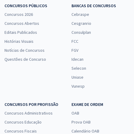
Economize R$ 41,98 (-20%)
CONCURSOS PÚBLICOS
BANCAS DE CONCURSOS
Comprar
Concursos 2026
Cebraspe
Concursos Abertos
Cesgranrio
Editais Publicados
Consulplan
TSE + TREs (Concurso Unificado) - Conhecimentos Específicos para
Histórias Visuais
FCC
Cargo 1: Analista Judiciário - Área Administrativa
Notícias de Concursos
FGV
R$ 303,92
à vista
Questões de Concurso
Idecan
25,33
R$
ou 12x de
Selecon
Economize R$ 75,98 (-20%)
Uniase
Comprar
Vunesp
CONCURSOS POR PROFISSÃO
EXAME DE ORDEM
TSE + TREs (Concurso Unificado) - Conhecimentos Específicos para o
Concursos Administrativos
OAB
Cargo 2: Analista Judiciário - Área: Administrativa - Especialidade:
Contabilidade
Concursos Educação
Prova OAB
R$ 311,92
à vista
Concursos Fiscais
Calendário OAB