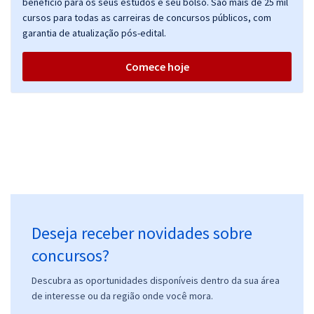
benefício para os seus estudos e seu bolso. São mais de 25 mil
cursos para todas as carreiras de concursos públicos, com
garantia de atualização pós-edital.
CLDF - Câmara Legislativa do DF - Consultor Legislativo - Área:
Constituição e Justiça (Com Opção de Espanhol)
Comece hoje
R$ 391,92
à vista
32,66
R$
ou 12x de
Economize R$ 97,98 (-20%)
Comprar
CLDF - Câmara Legislativa do DF - Conhecimentos Gerais para
Técnico Legislativo
Deseja receber novidades sobre
R$ 239,92
à vista
19,99
concursos?
R$
ou 12x de
Economize R$ 59,98 (-20%)
Descubra as oportunidades disponíveis dentro da sua área
Comprar
de interesse ou da região onde você mora.