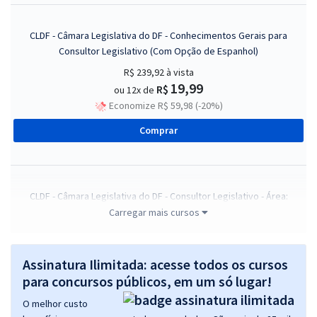
CLDF - Câmara Legislativa do DF - Conhecimentos Gerais para
Consultor Legislativo (Com Opção de Espanhol)
R$ 239,92
à vista
19,99
R$
ou 12x de
Economize R$ 59,98 (-20%)
Comprar
CLDF - Câmara Legislativa do DF - Consultor Legislativo - Área:
Constituição e Justiça (Com Opção de Inglês)
Carregar mais cursos
R$ 391,92
à vista
32,66
R$
ou 12x de
Assinatura Ilimitada: acesse todos os cursos
Economize R$ 97,98 (-20%)
para concursos públicos, em um só lugar!
Comprar
O melhor custo