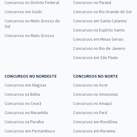
Concursos no Distrito Federal
Economize R$ 63,98 (-20%)
Concursos no Paraná
Concursos em Goiás
Concursos no Rio Grande do Sul
Comprar
Concursos no Mato Grosso do
Concursos em Santa Catarina
Sul
Concursos no Espírito Santo
Concursos no Mato Grosso
Concursos em Minas Gerais
CLDF - Câmara Legislativa do DF - Consultor Legislativo -
Conhecimentos Específicos para o cargo Consultor Legislativo -
Concursos no Rio de Janeiro
Área: Redação Parlamentar
Concursos em São Paulo
R$ 215,92
à vista
17,99
R$
ou 12x de
CONCURSOS NO NORDESTE
CONCURSOS NO NORTE
Economize R$ 53,98 (-20%)
Concursos em Alagoas
Concursos no Acre
Comprar
Concursos na Bahia
Concursos no Amazonas
Concursos no Ceará
Concursos no Amapá
Concursos no Maranhão
Concursos no Pará
CLDF - Câmara Legislativa do DF - Consultor Legislativo - Área:
Concursos na Paraíba
Concursos em Rondônia
Finanças Públicas (Com Opção de Inglês)
Concursos em Pernambuco
Concursos em Roraima
R$ 399,92
à vista