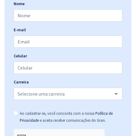
Nome
CLDF - Câmara Legislativa do DF - Cargo: Técnico Legislativo -
Secretário (Pré-edital)
E-mail
R$ 327,92
à vista
27,33
R$
ou 12x de
Economize R$ 81,98 (-20%)
Celular
Comprar
Carreira
CLDF - Câmara Legislativa do DF - Conhecimentos Específicos para o
Cargo: Técnico Legislativo - Secretário (Pré-edital)
R$ 71,92
à vista
5,99
R$
ou 12x de
Ao cadastrar-se, você concorda com a nossa
Política de
Economize R$ 17,98 (-20%)
.
Privacidade
e aceita receber comunicações do Gran
Comprar