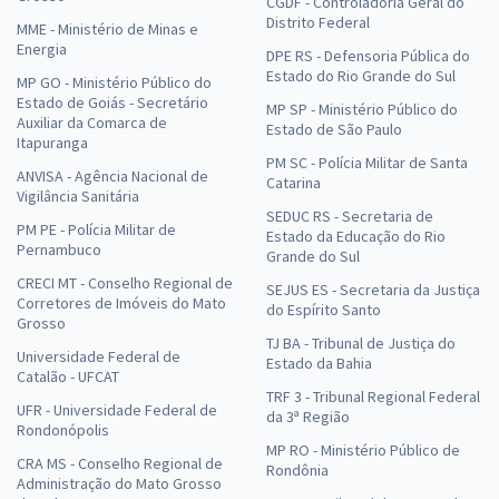
R$ 399,92
à vista
CGDF - Controladoria Geral do
Distrito Federal
33,33
R$
MME - Ministério de Minas e
ou 12x de
Energia
Economize R$ 99,98 (-20%)
DPE RS - Defensoria Pública do
Estado do Rio Grande do Sul
MP GO - Ministério Público do
Comprar
Estado de Goiás - Secretário
MP SP - Ministério Público do
Auxiliar da Comarca de
Estado de São Paulo
Itapuranga
PM SC - Polícia Militar de Santa
ANVISA - Agência Nacional de
Catarina
Vigilância Sanitária
CLDF - Câmara Legislativa do DF - Conhecimentos Específicos para o
SEDUC RS - Secretaria de
Cargo Consultor Legislativo - Área: Meio Ambiente
PM PE - Polícia Militar de
Estado da Educação do Rio
Pernambuco
R$ 239,92
à vista
Grande do Sul
19,99
R$
ou 12x de
CRECI MT - Conselho Regional de
SEJUS ES - Secretaria da Justiça
Corretores de Imóveis do Mato
Economize R$ 59,98 (-20%)
do Espírito Santo
Grosso
TJ BA - Tribunal de Justiça do
Comprar
Universidade Federal de
Estado da Bahia
Catalão - UFCAT
TRF 3 - Tribunal Regional Federal
UFR - Universidade Federal de
da 3ª Região
Rondonópolis
CLDF - Câmara Legislativa do DF - Consultor Técnico-Legislativo -
MP RO - Ministério Público de
CRA MS - Conselho Regional de
Rondônia
Pedagogo (Com Opção de Inglês) (Pré-edital)
Administração do Mato Grosso