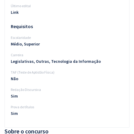
Último edital
Link
Requisitos
Escolaridade
Médio, Superior
Carreira
Legislativas, Outras, Tecnologia da Informação
TAF (Teste de Aptidão Física)
Não
Redação Discursiva
Sim
Prova de títulos
Sim
Sobre o concurso