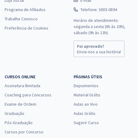
Loja Social
E-mail
Comprar
Programa de Afiliados
Telefone: 3003-0894
Trabalhe Conosco
Horário de atendimento:
segunda a sexta (8h às 20h),
Preferência de Cookies
CLDF - Câmara Legislativa do DF - Cargo: Consultor Legislativo -
sábado (9h às 13h).
Regulação Econômica
R$ 391,92
à vista
Foi aprovado?
32,66
Envie-nos a sua história!
R$
ou 12x de
Economize R$ 97,98 (-20%)
Comprar
CURSOS ONLINE
PÁGINAS ÚTEIS
Assinatura Ilimitada
Depoimentos
Coaching para Concursos
Material Grátis
CLDF - Câmara Legislativa do DF - Consultor Legislativo - Área:
Exame de Ordem
Aulas ao Vivo
Redação Parlamentar (Com Opção de Espanhol)
Graduação
Aulas Grátis
R$ 352,73
à vista
29,39
Pós-Graduação
R$
Sugerir Curso
ou 12x de
Economize R$ 88,18 (-20%)
Cursos por Concurso