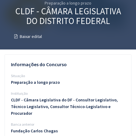
Preparação a longo prazo
Pós
CLDF - CÂMARA LEGISLATIVA
Graduação
DO DISTRITO FEDERAL
OAB
Baixar edital
Mentorias
Questões grátis
Informações do Concurso
Conteúdo gratuito
Situação
Preparação a longo prazo
Blog
Instituição
Aprovados
CLDF - Câmara Legislativa do DF - Consultor Legislativo,
Técnico Legislativo, Consultor Técnico-Legislativo e
Procurador
Atendimento
Banca anterior
Fundação Carlos Chagas