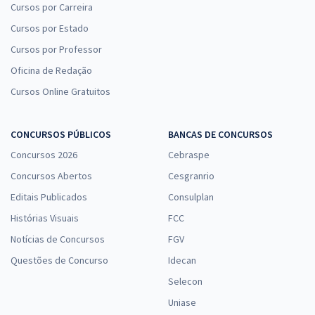
Comprar
Cursos por Carreira
Cursos por Estado
Cursos por Professor
Oficina de Redação
CLDF - Câmara Legislativa do DF - Consultor Legislativo - Área:
Redação Parlamentar (com Opção de Inglês)
Cursos Online Gratuitos
R$ 352,73
à vista
29,39
R$
ou 12x de
CONCURSOS PÚBLICOS
BANCAS DE CONCURSOS
Economize R$ 88,18 (-20%)
Concursos 2026
Cebraspe
Comprar
Concursos Abertos
Cesgranrio
Editais Publicados
Consulplan
Histórias Visuais
FCC
CLDF - Câmara Legislativa do DF - Conhecimentos Específicos para
Notícias de Concursos
FGV
Consultor Legislativo - Área: Constituição e Justiça
Questões de Concurso
Idecan
R$ 247,92
à vista
Selecon
20,66
R$
ou 12x de
Economize R$ 61,98 (-20%)
Uniase