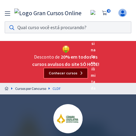
0
Assinatura Ilimitada 11
Acesso a todos os cursos. Teste grátis por 7 dias!
Assinatura OAB Até Passar
Acesso ilimitado a toda preparação para o Exame da
Desconto de
20% em todos os
Ordem, até você passar!
cursos avulsos do site SÓ HOJE!
Conhecer cursos
Residências Multiprofissionais
Preparação completa e intensiva para as principais
Cursos por Concurso
CLDF
residências em saúde do Brasil
Concursos
Assinatura Ilimitada
Cursos 20% OFF