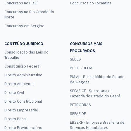
33,33
Concursos no Piauí
Concursos no Tocantins
R$
ou 12x de
Economize R$ 99,98 (-20%)
Concursos no Rio Grande do
Norte
Comprar
Concursos em Sergipe
CONTEÚDO JURÍDICO
CONCURSOS MAIS
CLDF - Câmara Legislativa do DF - Consultor Legislativo - Área:
PROCURADOS
Consolidação das Leis do
Finanças Públicas (Com Opção de Espanhol)
Trabalho
SEDES
R$ 399,92
à vista
Constituição Federal
PC DF - DELTA
33,33
R$
ou 12x de
Direito Administrativo
PM AL - Polícia Militar do Estado
Economize R$ 99,98 (-20%)
de Alagoas
Direito Ambiental
Comprar
SEFAZ CE - Secretaria da
Direito Civil
Fazenda do Estado do Ceará
Direito Constitucional
PETROBRAS
Direito Empresarial
SEFAZ DF
CLDF - Câmara Legislativa do DF - Conhecimentos Específicos para o
Direito Penal
Cargo Consultor Legislativo - Área: Finanças Públicas
EBSERH - Empresa Brasileira de
Direito Previdenciário
Serviços Hospitalares
R$ 239,92
à vista