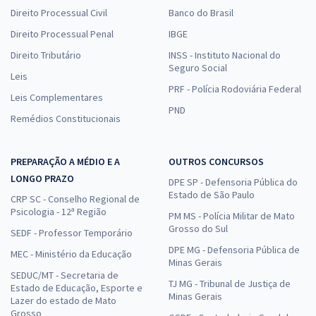
19,99
Direito Processual Civil
R$
Banco do Brasil
ou 12x de
Economize R$ 59,98 (-20%)
Direito Processual Penal
IBGE
Comprar
Direito Tributário
INSS - Instituto Nacional do
Seguro Social
Leis
PRF - Polícia Rodoviária Federal
Leis Complementares
PND
Remédios Constitucionais
CLDF - Câmara Legislativa do DF - Consultor Legislativo - Área: Meio
Ambiente (Com Opção de Inglês)
R$ 399,92
à vista
PREPARAÇÃO A MÉDIO E A
OUTROS CONCURSOS
33,33
R$
ou 12x de
LONGO PRAZO
DPE SP - Defensoria Pública do
Economize R$ 99,98 (-20%)
Estado de São Paulo
CRP SC - Conselho Regional de
Psicologia - 12ª Região
Comprar
PM MS - Polícia Militar de Mato
Grosso do Sul
SEDF - Professor Temporário
DPE MG - Defensoria Pública de
MEC - Ministério da Educação
Minas Gerais
SEDUC/MT - Secretaria de
CLDF - Câmara Legislativa do DF - Consultor Legislativo - Área: Meio
TJ MG - Tribunal de Justiça de
Estado de Educação, Esporte e
Ambiente (Com Opção de Espanhol)
Minas Gerais
Lazer do estado de Mato
Grosso