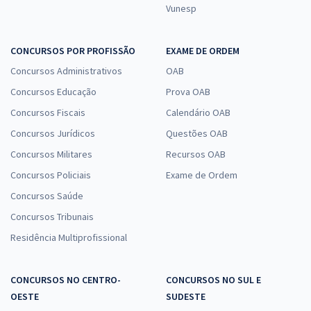
Vunesp
Comprar
CONCURSOS POR PROFISSÃO
EXAME DE ORDEM
Concursos Administrativos
OAB
CLDF - Câmara Legislativa do DF - Conhecimentos Específicos para
Consultor Legislativo - Área: Regulação Econômica
Concursos Educação
Prova OAB
R$ 311,92
à vista
Concursos Fiscais
Calendário OAB
25,99
R$
ou 12x de
Concursos Jurídicos
Questões OAB
Economize R$ 77,98 (-20%)
Concursos Militares
Recursos OAB
Comprar
Concursos Policiais
Exame de Ordem
Concursos Saúde
Concursos Tribunais
CLDF - Câmara Legislativa do DF - Cargo: Consultor Técnico-
Residência Multiprofissional
Legislativo: Técnico em Comunicação Social e Publicitário (Pré-
edital)
CONCURSOS NO CENTRO-
CONCURSOS NO SUL E
R$ 255,92
à vista
OESTE
SUDESTE
21,33
R$
ou 12x de