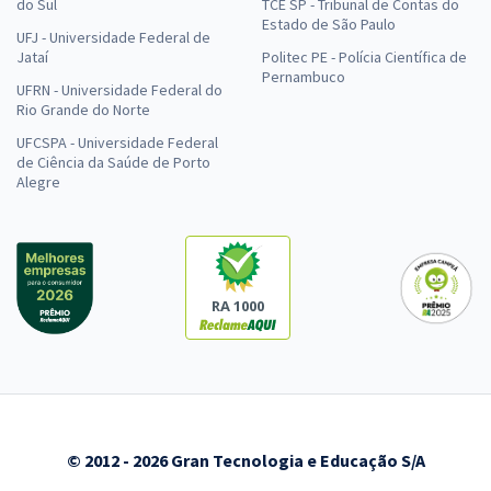
do Sul
TCE SP - Tribunal de Contas do
R$ 695,92
à vista
Estado de São Paulo
57,99
R$
ou 12x de
UFJ - Universidade Federal de
Jataí
Politec PE - Polícia Científica de
Economize R$ 173,98 (-20%)
Pernambuco
UFRN - Universidade Federal do
Comprar
Rio Grande do Norte
UFCSPA - Universidade Federal
de Ciência da Saúde de Porto
Alegre
CLDF - Câmara Legislativa do DF - Consultor Técnico-Legislativo -
Pedagogo (Com Opção de Espanhol) (Pré-edital)
R$ 615,92
à vista
51,33
R$
ou 12x de
RA 1000
Economize R$ 153,98 (-20%)
Comprar
CLDF - Câmara Legislativa do DF - Consultor Técnico-Legislativo -
© 2012 - 2026 Gran Tecnologia e Educação S/A
Conhecimentos Específicos para Pedagogo