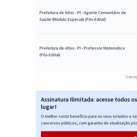
Prefeitura de Altos - PI - Agente Comunitário de
Saúde (Módulo Especial) (Pós-Edital)
Prefeitura de Altos - PI - Professor Matemática
(Pós-Edital)
Carre
Prefeitura de Altos - PI - Professor Educação
Infantil / Anos Iniciais (Pós-Edital)
Assinatura Ilimitada: acesse todos o
lugar!
O melhor custo benefício para os seus estudos e seu
Prefeitura de Altos - PI - Enfermeiro (Pós-Edital)
concursos públicos, com garantia de atualização pós