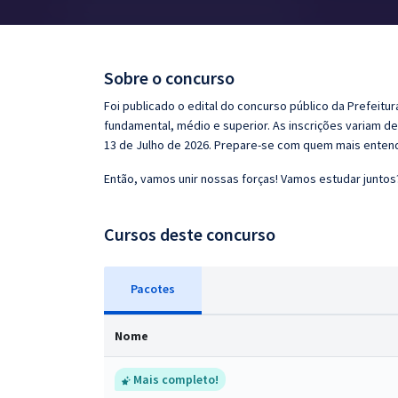
Pós
Graduação
Sobre o concurso
OAB
Foi publicado o edital do concurso público da Prefeitur
fundamental, médio e superior. As inscrições variam de
Mentorias
13 de Julho de 2026. Prepare-se com quem mais entend
Então, vamos unir nossas forças! Vamos estudar juntos
Questões grátis
Conteúdo gratuito
Cursos deste concurso
Blog
Pacotes
Aprovados
Nome
Atendimento
Mais completo!