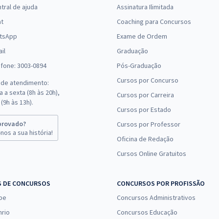
tral de ajuda
Assinatura Ilimitada
(-20%)
at
Coaching para Concursos
R$ 399,92
à vista
tsApp
Exame de Ordem
33,33
R$
ou 12x de
Comprar
il
Graduação
Economize R$ 99,98
efone: 3003-0894
Pós-Graduação
(-20%)
Cursos por Concurso
 de atendimento:
R$ 399,92
à vista
 a sexta (8h às 20h),
Cursos por Carreira
33,33
R$
ou 12x de
(9h às 13h).
Comprar
Cursos por Estado
Economize R$ 99,98
(-20%)
provado?
Cursos por Professor
nos a sua história!
Oficina de Redação
R$ 478,32
à vista
Cursos Online Gratuitos
39,86
R$
ou 12x de
Comprar
Economize R$ 119,58
(-20%)
S DE CONCURSOS
CONCURSOS POR PROFISSÃO
pe
Concursos Administrativos
R$ 271,92
à vista
22,66
nrio
Concursos Educação
R$
ou 12x de