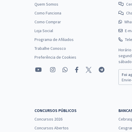
Quem Somos
Cen
Como Funciona
Ch
Como Comprar
Wha
Prefeitura de Altos - PI - Engenheiro Civil (Pós-
Loja Social
E-ma
Edital)
Programa de Afiliados
Tel
Trabalhe Conosco
Horário
segunda
Preferência de Cookies
Prefeitura de Altos - PI - Professor Língua
sábado 
Portuguesa (Pós-Edital)
Foi a
Envie-
Prefeitura de Altos - PI - Psicólogo (Pós-Edital)
CONCURSOS PÚBLICOS
BANCA
Concursos 2026
Cebras
Concursos Abertos
Cesgra
Prefeitura de Altos - PI - Agente de Combate a