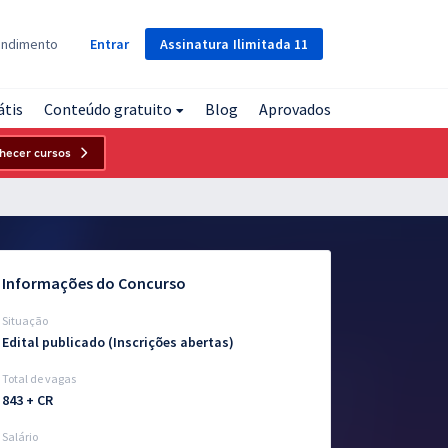
Assinatura
Ilimitada
11
endimento
Entrar
átis
Conteúdo gratuito
Blog
Aprovados
hecer cursos
Informações do Concurso
Situação
Edital publicado (Inscrições abertas)
Total de vagas
843 + CR
Salário