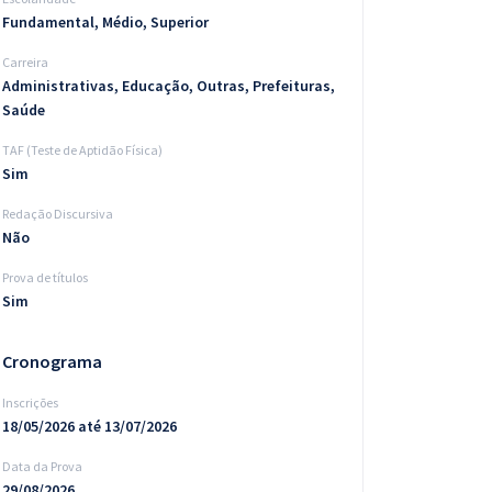
Fundamental, Médio, Superior
Carreira
Administrativas, Educação, Outras, Prefeituras,
Saúde
TAF (Teste de Aptidão Física)
Sim
Redação Discursiva
Não
Prova de títulos
Sim
Cronograma
Inscrições
18/05/2026 até 13/07/2026
Data da Prova
29/08/2026