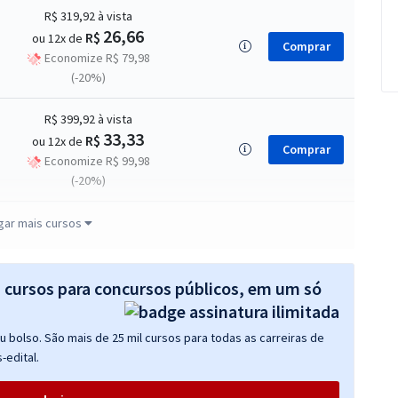
R$ 319,92
à vista
26,66
R$
ou 12x de
Comprar
Economize R$ 79,98
(-20%)
R$ 399,92
à vista
33,33
R$
ou 12x de
Comprar
Economize R$ 99,98
(-20%)
R$ 399,92
à vista
gar mais cursos
33,33
R$
ou 12x de
Comprar
Economize R$ 99,98
(-20%)
s cursos para concursos públicos, em um só
R$ 478,32
à vista
 bolso. São mais de 25 mil cursos para todas as carreiras de
39,86
R$
ou 12x de
Comprar
-edital.
Economize R$ 119,58
(-20%)