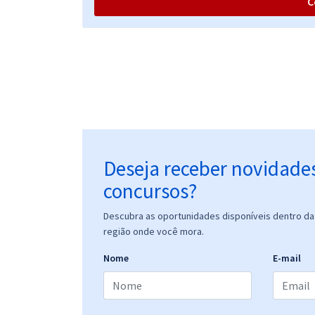
C
Prefeitura de Altos - PI - Professor de Computação
(Pós-Edital)
Prefeitura de Altos - PI - Professor de AEE (Pós-
Edital)
Deseja receber novidade
concursos?
Prefeitura de Altos - PI - Profissional de Apoio
Descubra as oportunidades disponíveis dentro da 
Escolar (Pós-Edital)
região onde você mora.
Nome
E-mail
Prefeitura de Altos - PI - Professor Língua Inglesa
(Pós-Edital)