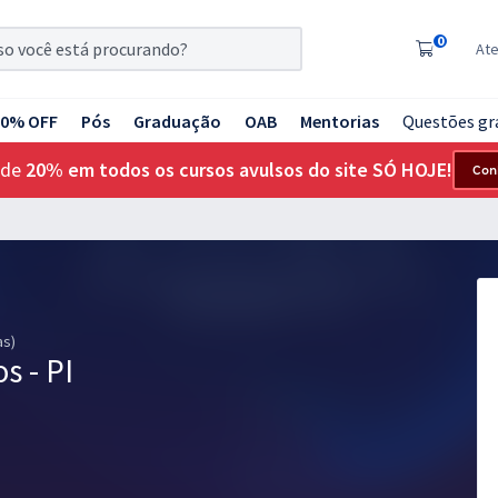
0
At
20% OFF
Pós
Graduação
OAB
Mentorias
Questões gr
 de
20% em todos os cursos avulsos do site SÓ HOJE!
Con
as)
s - PI