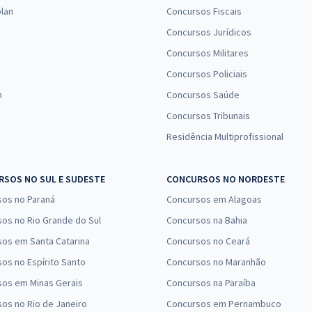
Comprar
Economize R$ 67,98
lan
Concursos Fiscais
(-20%)
Concursos Jurídicos
Concursos Militares
R$ 479,92
à vista
39,99
R$
Concursos Policiais
ou 12x de
Comprar
Economize R$ 119,98
n
Concursos Saúde
(-20%)
Concursos Tribunais
Residência Multiprofissional
R$ 239,99
à vista
20,00
R$
ou 12x de
Comprar
Economize R$ 60,00
SOS NO SUL E SUDESTE
CONCURSOS NO NORDESTE
(-20%)
sos no Paraná
Concursos em Alagoas
R$ 239,99
à vista
os no Rio Grande do Sul
Concursos na Bahia
20,00
R$
ou 12x de
os em Santa Catarina
Concursos no Ceará
Comprar
Economize R$ 60,00
os no Espírito Santo
Concursos no Maranhão
(-20%)
sos em Minas Gerais
Concursos na Paraíba
R$ 239,99
à vista
os no Rio de Janeiro
Concursos em Pernambuco