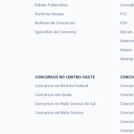
Endemias (Módulo Especial) (Pós-Edital)
Editais Publicados
Consulp
Histórias Visuais
FCC
Notícias de Concursos
FGV
Prefeitura de Altos - PI - Assistente Social (Pós-
Questões de Concurso
Idecan
Edital)
Seleco
Uniase
Vunesp
Prefeitura de Altos - PI - Conhecimentos Gerais aos
Cargos de Nível Médio/Técnico (Pós-Edital)
CONCURSOS NO CENTRO-OESTE
CONCUR
Concursos no Distrito Federal
Concur
Concursos em Goiás
Concurs
Prefeitura de Altos - PI - Conhecimentos Gerais aos
Concursos no Mato Grosso do Sul
Concurs
Cargos de Nível Superior (Pós-Edital)
Concursos no Mato Grosso
Concurs
Concur
Concurs