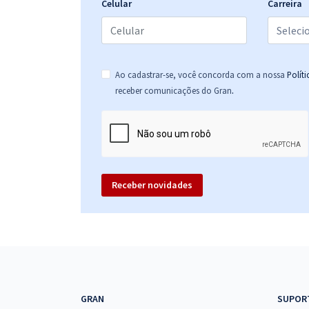
Celular
Carreira
Prefeitura de Altos - PI - Professor História (Pós-
Edital)
Ao cadastrar-se, você concorda com a nossa
Polít
.
receber comunicações do Gran
Prefeitura de Altos - PI - Professor Geografia (Pós-
Edital)
Receber novidades
Prefeitura de Altos - PI - Motorista (Pós-Edital)
Prefeitura de Altos - PI - Fiscal de Meio Ambiente
GRAN
SUPOR
(Pós-Edital)