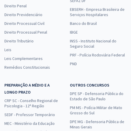
SEFAZ DF
Direito Penal
EBSERH - Empresa Brasileira de
Direito Previdenciário
Serviços Hospitalares
Direito Processual Civil
Banco do Brasil
Direito Processual Penal
IBGE
Direito Tributário
INSS - Instituto Nacional do
Seguro Social
Leis
PRF - Polícia Rodoviária Federal
Leis Complementares
PND
Remédios Constitucionais
PREPARAÇÃO A MÉDIO E A
OUTROS CONCURSOS
LONGO PRAZO
DPE SP - Defensoria Pública do
Estado de São Paulo
CRP SC - Conselho Regional de
Psicologia - 12ª Região
PM MS - Polícia Militar de Mato
Grosso do Sul
SEDF - Professor Temporário
DPE MG - Defensoria Pública de
MEC - Ministério da Educação
Minas Gerais