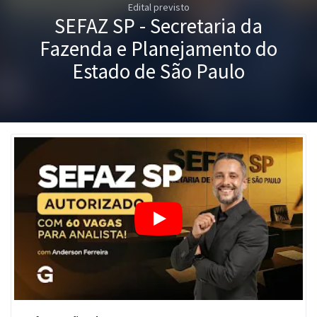
Edital previsto
Pós
SEFAZ SP - Secretaria da
Graduação
Fazenda e Planejamento do
Estado de São Paulo
OAB
Mentorias
Questões grátis
Conteúdo gratuito
Blog
Aprovados
Atendimento