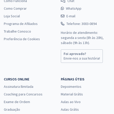
Como Funciona
Chat
Como Comprar
WhatsApp
Loja Social
E-mail
Programa de Afiliados
Telefone: 3003-0894
Trabalhe Conosco
Horário de atendimento:
segunda a sexta (8h às 20h),
Preferência de Cookies
sábado (9h às 13h).
Foi aprovado?
Envie-nos a sua história!
CURSOS ONLINE
PÁGINAS ÚTEIS
Assinatura Ilimitada
Depoimentos
Coaching para Concursos
Material Grátis
Exame de Ordem
Aulas ao Vivo
Graduação
Aulas Grátis