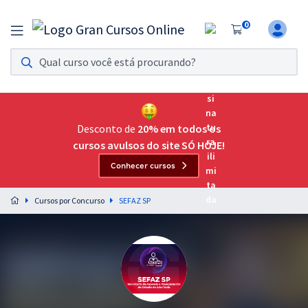
0
Assinatura Ilimitada 11
Acesso a todos os cursos. Teste grátis por 7 dias!
Assinatura OAB Até Passar
Acesso ilimitado a toda preparação para o Exame da
Desconto de
20% em todos os
Ordem, até você passar!
cursos avulsos do site SÓ HOJE!
Conhecer cursos
Residências Multiprofissionais
Preparação completa e intensiva para as principais
Cursos por Concurso
SEFAZ SP
residências em saúde do Brasil
Concursos
Assinatura Ilimitada
Cursos 20% OFF