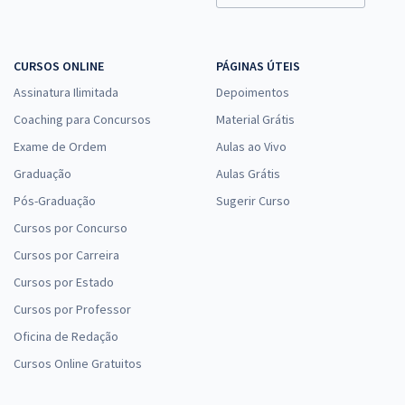
Economize R$ 91,96 (-20%)
Comprar
CURSOS ONLINE
PÁGINAS ÚTEIS
Assinatura Ilimitada
Depoimentos
Coaching para Concursos
Material Grátis
IGP RS - Instituto Geral de Perícias do Rio Grande do Sul -
Exame de Ordem
Aulas ao Vivo
Conhecimentos Específicos para o Cargo de Papiloscopista
Graduação
Aulas Grátis
R$ 252,64
à vista
21,05
Pós-Graduação
R$
Sugerir Curso
ou 12x de
Economize R$ 63,16 (-20%)
Cursos por Concurso
Comprar
Cursos por Carreira
Cursos por Estado
Cursos por Professor
Oficina de Redação
IGP RS - Instituto Geral de Perícias do Rio Grande do Sul - Técnico em
Perícias - Curso Técnico em Enfermagem
Cursos Online Gratuitos
R$ 367,84
à vista