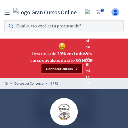
0
Assinatura Ilimitada 11
Acesso a todos os cursos. Teste grátis por 7 dias!
Assinatura OAB Até Passar
Acesso ilimitado a toda preparação para o Exame da
Desconto de
20% em todos os
Ordem, até você passar!
cursos avulsos do site SÓ HOJE!
Conhecer cursos
Residências Multiprofissionais
Preparação completa e intensiva para as principais
Cursos por Concurso
IGP RS
residências em saúde do Brasil
Concursos
Assinatura Ilimitada
Cursos 20% OFF