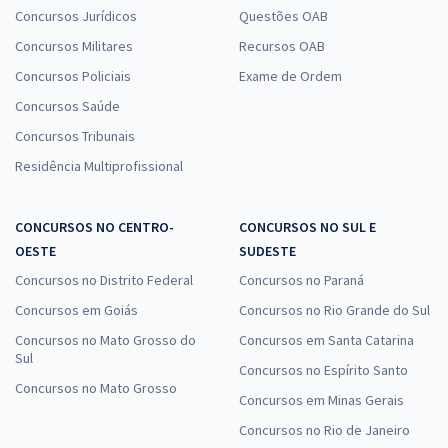
19,32
R$
ou 12x de
Concursos Jurídicos
Questões OAB
Economize R$ 57,96 (-20%)
Concursos Militares
Recursos OAB
Comprar
Concursos Policiais
Exame de Ordem
Concursos Saúde
Concursos Tribunais
Treinamento Intensivo para IGP RS - Conhecimentos Gerais para
Residência Multiprofissional
Perito Criminal
R$ 159,92
à vista
CONCURSOS NO CENTRO-
CONCURSOS NO SUL E
13,33
R$
ou 12x de
OESTE
SUDESTE
Economize R$ 39,98 (-20%)
Concursos no Distrito Federal
Concursos no Paraná
Comprar
Concursos em Goiás
Concursos no Rio Grande do Sul
Concursos no Mato Grosso do
Concursos em Santa Catarina
Sul
Concursos no Espírito Santo
IGP RS - Instituto Geral de Perícias do Rio Grande do Sul - Perito
Concursos no Mato Grosso
Concursos em Minas Gerais
Criminal (Área 04) - Engenharia Civil
Concursos no Rio de Janeiro
R$ 383,84
à vista