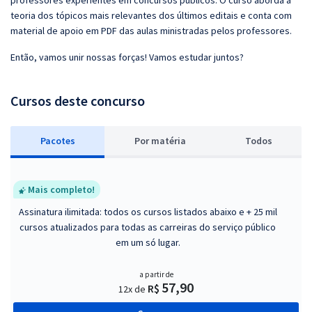
professores experientes em concursos públicos. O curso aborda a
teoria dos tópicos mais relevantes dos últimos editais e conta com
material de apoio em PDF das aulas ministradas pelos professores.
Então, vamos unir nossas forças! Vamos estudar juntos?
Cursos deste concurso
Pacotes
P
or matéria
Todos
Mais completo!
Assinatura ilimitada: todos os cursos listados abaixo e + 25 mil
cursos atualizados para todas as carreiras do serviço público
em um só lugar.
a partir de
57,90
R$
12x de