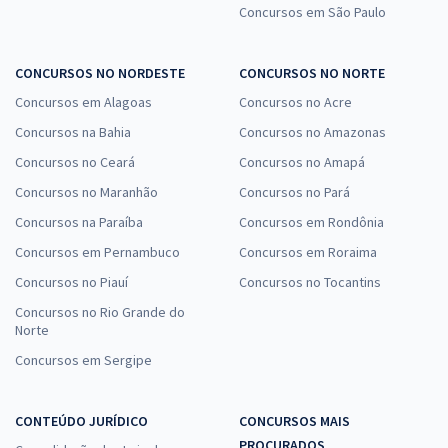
31,99
Concursos em São Paulo
R$
ou 12x de
Economize R$ 95,96 (-20%)
Comprar
CONCURSOS NO NORDESTE
CONCURSOS NO NORTE
Concursos em Alagoas
Concursos no Acre
Concursos na Bahia
Concursos no Amazonas
Concursos no Ceará
Concursos no Amapá
IGP RS - Instituto Geral de Perícias do Rio Grande do Sul - Perito
Criminal (Área 07) – Engenharia Mecânica
Concursos no Maranhão
Concursos no Pará
R$ 383,84
à vista
Concursos na Paraíba
Concursos em Rondônia
31,99
R$
ou 12x de
Concursos em Pernambuco
Concursos em Roraima
Economize R$ 95,96 (-20%)
Concursos no Piauí
Concursos no Tocantins
Comprar
Concursos no Rio Grande do
Norte
Concursos em Sergipe
IGP RS - Instituto Geral de Perícias do Rio Grande do Sul - Perito
Criminal (Área 09) – Engenharia Elétrica
CONTEÚDO JURÍDICO
CONCURSOS MAIS
R$ 383,84
à vista
PROCURADOS