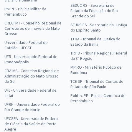
Vigilância Sanitária
SEDUC RS - Secretaria de
PM PE - Polícia Militar de
Estado da Educação do Rio
Pernambuco
Grande do Sul
CRECI MT - Conselho Regional de
SEJUS ES - Secretaria da Justiça
Corretores de Imóveis do Mato
do Espírito Santo
Grosso
TJ BA - Tribunal de Justiça do
Universidade Federal de
Estado da Bahia
Catalão - UFCAT
TRF 3 - Tribunal Regional Federal
UFR - Universidade Federal de
da 3ª Região
Rondonópolis
MP RO - Ministério Público de
CRA MS - Conselho Regional de
Rondônia
Administração do Mato Grosso
do Sul
TCE SP - Tribunal de Contas do
Estado de São Paulo
UFJ - Universidade Federal de
Jataí
Politec PE - Polícia Científica de
Pernambuco
UFRN - Universidade Federal do
Rio Grande do Norte
UFCSPA - Universidade Federal
de Ciência da Saúde de Porto
Alegre