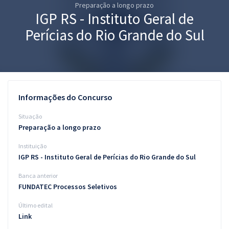
Preparação a longo prazo
Pós
IGP RS - Instituto Geral de
Graduação
Perícias do Rio Grande do Sul
OAB
Mentorias
Informações do Concurso
Questões grátis
Situação
Conteúdo gratuito
Preparação a longo prazo
Instituição
Blog
IGP RS - Instituto Geral de Perícias do Rio Grande do Sul
Aprovados
Banca anterior
FUNDATEC Processos Seletivos
Atendimento
Último edital
Link