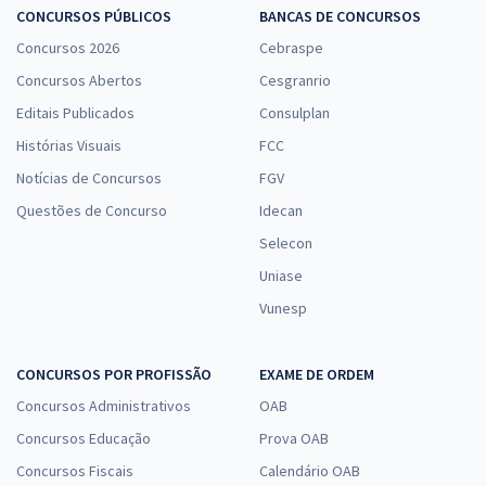
30,65
R$
ou 12x de
CONCURSOS PÚBLICOS
BANCAS DE CONCURSOS
Economize R$ 91,96 (-20%)
Concursos 2026
Cebraspe
Comprar
Concursos Abertos
Cesgranrio
Editais Publicados
Consulplan
Histórias Visuais
FCC
IGP RS - Instituto Geral de Perícias do Rio Grande do Sul - Perito
Notícias de Concursos
FGV
Criminal (Área 17) - Psicologia
Questões de Concurso
Idecan
R$ 383,84
à vista
Selecon
31,99
R$
ou 12x de
Economize R$ 95,96 (-20%)
Uniase
Vunesp
Comprar
CONCURSOS POR PROFISSÃO
EXAME DE ORDEM
Concursos Administrativos
OAB
IGP RS - Instituto Geral de Perícias do Rio Grande do Sul -
Conhecimentos Específicos para Técnico em Perícia
Concursos Educação
Prova OAB
R$ 231,84
à vista
Concursos Fiscais
Calendário OAB