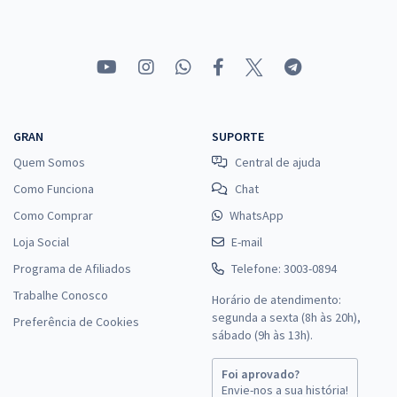
Economize R$ 95,96 (-20%)
Comprar
IGP RS - Instituto Geral de Perícias do Rio Grande do Sul - Perito
GRAN
SUPORTE
Criminal (Área 13) - Odontologia
Quem Somos
Central de ajuda
R$ 383,84
à vista
31,99
Como Funciona
Chat
R$
ou 12x de
Economize R$ 95,96 (-20%)
Como Comprar
WhatsApp
Loja Social
E-mail
Comprar
Programa de Afiliados
Telefone: 3003-0894
Trabalhe Conosco
Horário de atendimento:
segunda a sexta (8h às 20h),
Preferência de Cookies
IGP RS - Instituto Geral de Perícias do Rio Grande do Sul - Técnico em
sábado (9h às 13h).
Perícias - Curso Técnico em Laboratório
R$ 367,84
à vista
Foi aprovado?
30,65
Envie-nos a sua história!
R$
ou 12x de