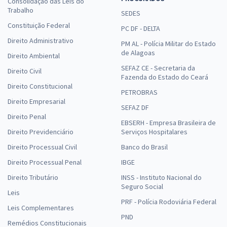
Consolidação das Leis do
31,99
R$
Trabalho
ou 12x de
SEDES
Economize R$ 95,96 (-20%)
Constituição Federal
PC DF - DELTA
Comprar
Direito Administrativo
PM AL - Polícia Militar do Estado
de Alagoas
Direito Ambiental
SEFAZ CE - Secretaria da
Direito Civil
Fazenda do Estado do Ceará
Direito Constitucional
IGP RS - Instituto Geral de Perícias do Rio Grande do Sul - Técnico em
PETROBRAS
Perícias – Curso Técnico em Segurança do Trabalho
Direito Empresarial
SEFAZ DF
R$ 367,84
à vista
Direito Penal
EBSERH - Empresa Brasileira de
30,65
R$
ou 12x de
Direito Previdenciário
Serviços Hospitalares
Economize R$ 91,96 (-20%)
Direito Processual Civil
Banco do Brasil
Comprar
Direito Processual Penal
IBGE
Direito Tributário
INSS - Instituto Nacional do
Seguro Social
Leis
IGP RS - Instituto Geral de Perícias do Rio Grande do Sul - Perito
PRF - Polícia Rodoviária Federal
Leis Complementares
Criminal (Área 10) – Química/ Engenharia Química
PND
Remédios Constitucionais