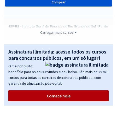
Comprar
IGP RS - Instituto Geral de Perícias do Rio Grande do Sul - Perito
Criminal (Área 02) - Computação Forense (Módulo-especial)
Carregar mais cursos
R$ 383,84
à vista
31,99
R$
ou 12x de
Assinatura Ilimitada: acesse todos os cursos
Economize R$ 95,96 (-20%)
para concursos públicos, em um só lugar!
Comprar
O melhor custo
benefício para os seus estudos e seu bolso. São mais de 25 mil
cursos para todas as carreiras de concursos públicos, com
garantia de atualização pós-edital.
IGP RS - Instituto Geral de Perícias do Rio Grande do Sul - Perito
Médico-Legista
Comece hoje
R$ 375,84
à vista
31,32
R$
ou 12x de
Economize R$ 93,96 (-20%)