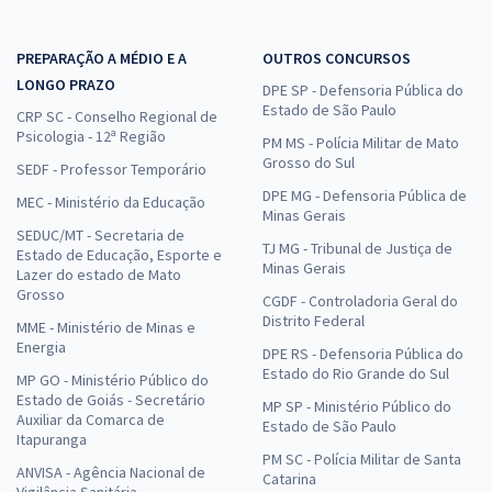
R$ 383,84
à vista
31,99
R$
ou 12x de
Economize R$ 95,96 (-20%)
PREPARAÇÃO A MÉDIO E A
OUTROS CONCURSOS
LONGO PRAZO
DPE SP - Defensoria Pública do
Comprar
Estado de São Paulo
CRP SC - Conselho Regional de
Psicologia - 12ª Região
PM MS - Polícia Militar de Mato
Grosso do Sul
SEDF - Professor Temporário
DPE MG - Defensoria Pública de
MEC - Ministério da Educação
Minas Gerais
SEDUC/MT - Secretaria de
TJ MG - Tribunal de Justiça de
Estado de Educação, Esporte e
Minas Gerais
Lazer do estado de Mato
Grosso
CGDF - Controladoria Geral do
Distrito Federal
MME - Ministério de Minas e
Energia
DPE RS - Defensoria Pública do
Estado do Rio Grande do Sul
MP GO - Ministério Público do
Estado de Goiás - Secretário
MP SP - Ministério Público do
Auxiliar da Comarca de
Estado de São Paulo
Itapuranga
PM SC - Polícia Militar de Santa
ANVISA - Agência Nacional de
Catarina