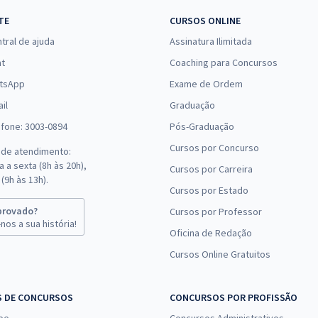
33,33
R$
ou 12x de
Comprar
TE
CURSOS ONLINE
Economize R$ 99,98
tral de ajuda
Assinatura Ilimitada
(-20%)
at
Coaching para Concursos
R$ 354,24
à vista
tsApp
Exame de Ordem
29,52
R$
ou 12x de
Comprar
il
Graduação
Economize R$ 88,56
efone: 3003-0894
Pós-Graduação
(-20%)
Cursos por Concurso
 de atendimento:
R$ 354,24
à vista
 a sexta (8h às 20h),
Cursos por Carreira
29,52
R$
ou 12x de
(9h às 13h).
Comprar
Cursos por Estado
Economize R$ 88,56
(-20%)
provado?
Cursos por Professor
nos a sua história!
Oficina de Redação
R$ 354,24
à vista
Cursos Online Gratuitos
29,52
R$
ou 12x de
Comprar
Economize R$ 88,56
(-20%)
S DE CONCURSOS
CONCURSOS POR PROFISSÃO