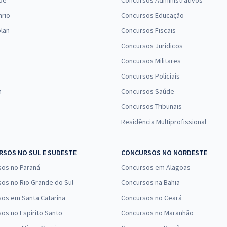
pe
Concursos Administrativos
R$ 399,92
à vista
33,33
nrio
Concursos Educação
R$
ou 12x de
Comprar
Economize R$ 99,98
lan
Concursos Fiscais
(-20%)
Concursos Jurídicos
Concursos Militares
R$ 399,92
à vista
33,33
R$
Concursos Policiais
ou 12x de
Comprar
Economize R$ 99,98
n
Concursos Saúde
(-20%)
Concursos Tribunais
Residência Multiprofissional
R$ 399,92
à vista
33,33
R$
ou 12x de
Comprar
Economize R$ 99,98
SOS NO SUL E SUDESTE
CONCURSOS NO NORDESTE
(-20%)
sos no Paraná
Concursos em Alagoas
R$ 399,92
à vista
os no Rio Grande do Sul
Concursos na Bahia
33,33
R$
ou 12x de
os em Santa Catarina
Concursos no Ceará
Comprar
Economize R$ 99,98
os no Espírito Santo
Concursos no Maranhão
(-20%)