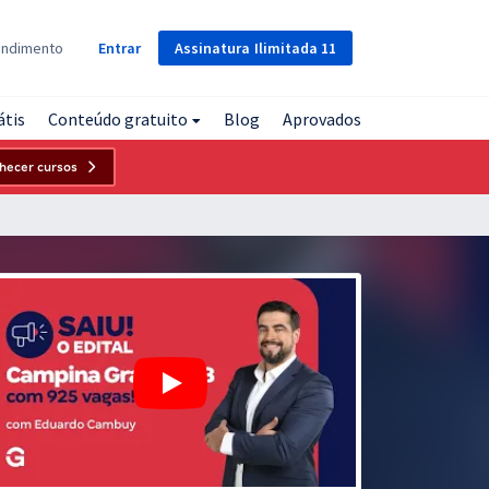
Assinatura
Ilimitada
11
endimento
Entrar
átis
Conteúdo gratuito
Blog
Aprovados
hecer cursos