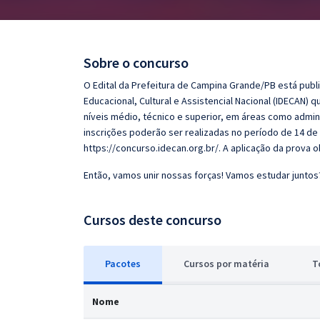
Pós
Graduação
Sobre o concurso
OAB
O Edital da Prefeitura de Campina Grande/PB está publ
Educacional, Cultural e Assistencial Nacional (IDECAN)
Mentorias
níveis médio, técnico e superior, em áreas como admini
inscrições poderão ser realizadas no período de 14 de 
https://concurso.idecan.org.br/. A aplicação da prova o
Questões grátis
Então, vamos unir nossas forças! Vamos estudar juntos
Conteúdo gratuito
Blog
Cursos deste concurso
Aprovados
Pacotes
Cursos
p
or matéria
T
Atendimento
Nome