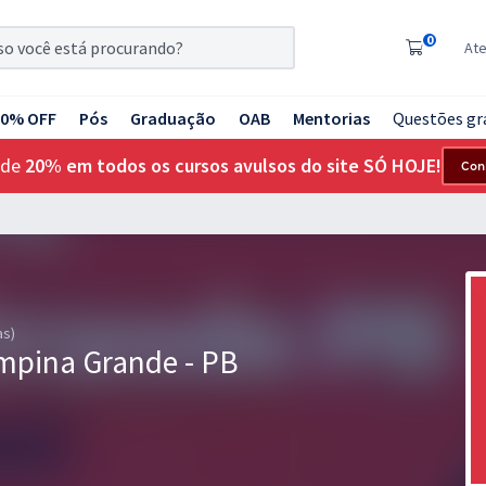
0
At
20% OFF
Pós
Graduação
OAB
Mentorias
Questões gr
 de
20% em todos os cursos avulsos do site SÓ HOJE!
Con
as)
ampina Grande - PB