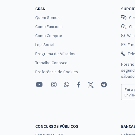
Prefeitura de Campina Grande - PB - Enfermeiro do
GRAN
SUPOR
Trabalho (Pós-Edital)
Quem Somos
Cen
Como Funciona
Ch
Como Comprar
Wha
Prefeitura de Campina Grande - PB - Técnico de
Loja Social
E-ma
Enfermagem do Trabalho (Pós-Edital)
Programa de Afiliados
Tel
Trabalhe Conosco
Horário
segunda
Preferência de Cookies
Prefeitura de Campina Grande - PB - Inspetor
sábado 
Escolar (Pós-Edital)
Foi a
Envie-
Prefeitura de Campina Grande - PB -
Conhecimentos Específicos para o Cargo de
Enfermeiro I (Pós-Edital)
CONCURSOS PÚBLICOS
BANCA