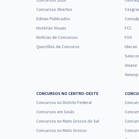
Concursos 2026
Cebras
Concursos Abertos
Cesgra
Prefeitura de Campina Grande - PB - Professor
Educação Infantil (Pós-Edital)
Editais Publicados
Consulp
Histórias Visuais
FCC
Notícias de Concursos
FGV
Prefeitura de Campina Grande - PB - Professor
Questões de Concurso
Idecan
Básico 3 – Geografia (Pós-Edital)
Seleco
Uniase
Vunesp
Prefeitura de Campina Grande - PB - Professor
Básico 3 – História (Pós-Edital)
CONCURSOS NO CENTRO-OESTE
CONCUR
Concursos no Distrito Federal
Concur
Concursos em Goiás
Concurs
Prefeitura de Campina Grande - PB - Professor
Concursos no Mato Grosso do Sul
Concurs
Básico 3 – Matemática (Pós-Edital)
Concursos no Mato Grosso
Concurs