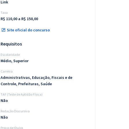
Link
Taxa
R$ 110,00 a R$ 150,00
Site oficial do concurso
Requisitos
Escolaridade
Médio, Superior
Carreira
Administrativas, Educação, Fiscais e de
Controle, Prefeituras, Saúde
TAF (Teste de Aptidão Física)
Não
Redação Discursiva
Não
Prova de títulos