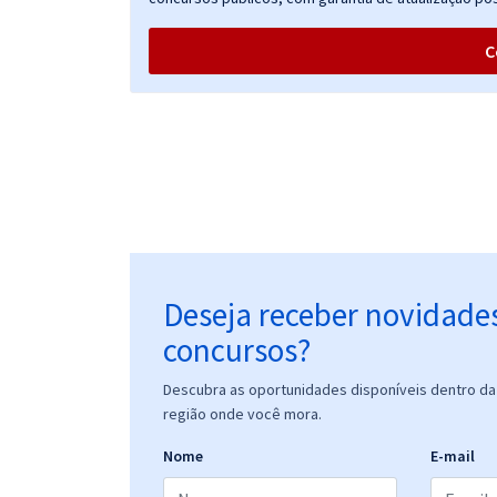
Nível Superior - Equipe Gran (Pós-Edital)
C
Prefeitura de Campina Grande - PB -
Conhecimentos Básicos comuns ao cargos de
Nível Médio - Equipe Gran (Pós-Edital)
Prefeitura de Campina Grande - PB - Enfermeiro II -
Intensivista (Pós-Edital)
Deseja receber novidade
concursos?
Prefeitura de Campina Grande - PB - Técnico de
Descubra as oportunidades disponíveis dentro da 
Enfermagem (Pós-edital)
região onde você mora.
Nome
E-mail