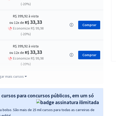
(-20%)
R$ 399,92
à vista
33,33
R$
ou 12x de
Comprar
Economize R$ 99,98
(-20%)
R$ 399,92
à vista
33,33
R$
ou 12x de
Comprar
Economize R$ 99,98
(-20%)
R$ 399,92
à vista
gar mais cursos
33,33
R$
ou 12x de
Comprar
Economize R$ 99,98
(-20%)
s cursos para concursos públicos, em um só
R$ 267,84
à vista
 bolso. São mais de 25 mil cursos para todas as carreiras de
22,32
R$
ou 12x de
Comprar
-edital.