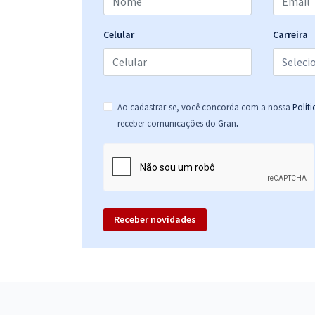
Prefeitura de Campina Grande - PB - Assistente
Social (Pós-edital)
Celular
Carreira
Prefeitura de Campina Grande - PB - Professor
Básico 2 – Anos Iniciais (Pós-Edital)
Ao cadastrar-se, você concorda com a nossa
Polít
.
receber comunicações do Gran
Prefeitura de Campina Grande - PB - Enfermeiro II -
Neonatologista (Pós-Edital)
Receber novidades
Prefeitura de Campina Grande - PB - Enfermeiro II -
Obstetrícia (Pós-Edital)