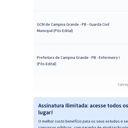
GCM de Campina Grande - PB - Guarda Civil
Municipal (Pós-Edital)
Prefeitura de Campina Grande - PB - Enfermeiro I
(Pós-Edital)
Carre
Prefeitura de Campina Grande - PB - Farmacêutico
(Pós-edital)
Assinatura Ilimitada: acesse todos o
lugar!
Prefeitura de Campina Grande - PB -
O melhor custo benefício para os seus estudos e seu
Conhecimentos Básicos comuns ao cargos de
concursos públicos, com garantia de atualização pós