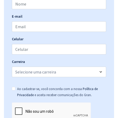
Curso Completo para Residências - Psicologia
41,66
R$
12x de
E-mail
ou R$ 499,90 à vista
Comprar
Celular
Curso Completo para Residências - Fisioterapia
34,15
R$
12x de
Carreira
ou R$ 409,80 à vista
Comprar
Ao cadastrar-se, você concorda com a nossa
Política de
.
Privacidade
e aceita receber comunicações do Gran
UFRGS - Universidade Federal do Rio Grande do Sul - Conhecimentos
Específicos para Técnico em Assuntos Educacionais
R$ 255,84
à vista
21,32