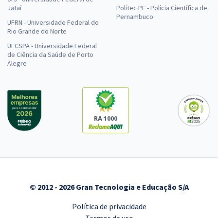
Jataí
Politec PE - Polícia Científica de
Pernambuco
UFRN - Universidade Federal do
Curso Gratuito de Resolução de Questões ENARE/FGV - Nutrição -
Rio Grande do Norte
Professores: Beatriz Abu Ali e Lucas Guimarães
UFCSPA - Universidade Federal
De:
R$ 200,00
de Ciência da Saúde de Porto
0,00
Alegre
R$
por
Comprar
RA 1000
Curso Gratuito de Resolução de Questões ENARE/FGV - Serviço
Social - Professora: Aline Meneses
De:
R$ 200,00
0,00
R$
por
Comprar
© 2012 - 2026 Gran Tecnologia e Educação S/A
Política de privacidade