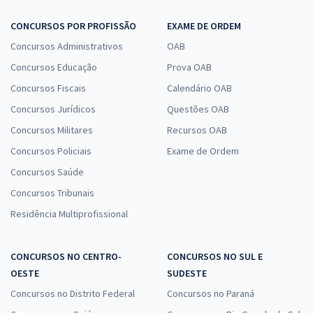
0,00
R$
por
CONCURSOS POR PROFISSÃO
EXAME DE ORDEM
Comprar
Concursos Administrativos
OAB
Concursos Educação
Prova OAB
Concursos Fiscais
Calendário OAB
Curso Específico para Residência em Enfermagem - Centro Cirúrgico
Concursos Jurídicos
Questões OAB
e CME
Concursos Militares
Recursos OAB
9,99
R$
12x de
Concursos Policiais
Exame de Ordem
ou R$ 119,90 à vista
Concursos Saúde
Comprar
Concursos Tribunais
Residência Multiprofissional
Curso Gratuito de Resolução de Questões ENARE/FGV - Farmácia -
CONCURSOS NO CENTRO-
CONCURSOS NO SUL E
Professores: Alexandre Martins, Débora Juliani e Carol Rocha
OESTE
SUDESTE
De:
R$ 200,00
Concursos no Distrito Federal
Concursos no Paraná
0,00
R$
por