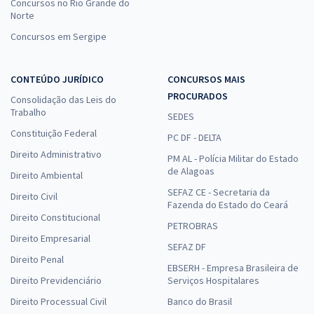
Concursos no Rio Grande do
Norte
Concursos em Sergipe
Saúde Coletiva e Saúde Pública para Residência - Professora: Natale
Souza
CONTEÚDO JURÍDICO
CONCURSOS MAIS
16,66
R$
12x de
PROCURADOS
Consolidação das Leis do
ou R$ 199,90 à vista
Trabalho
SEDES
Comprar
Constituição Federal
PC DF - DELTA
Direito Administrativo
PM AL - Polícia Militar do Estado
de Alagoas
Direito Ambiental
Legislação do SUS para Residências - Professora: Natale Souza
SEFAZ CE - Secretaria da
Direito Civil
Fazenda do Estado do Ceará
16,66
R$
12x de
Direito Constitucional
PETROBRAS
ou R$ 199,90 à vista
Direito Empresarial
SEFAZ DF
Comprar
Direito Penal
EBSERH - Empresa Brasileira de
Direito Previdenciário
Serviços Hospitalares
Direito Processual Civil
Banco do Brasil