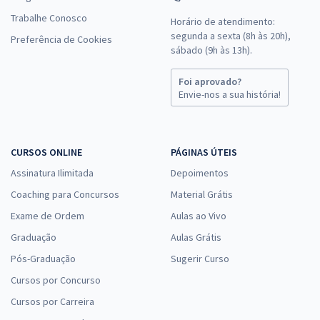
Trabalhe Conosco
Horário de atendimento:
segunda a sexta (8h às 20h),
Preferência de Cookies
Curso Específico para Residência em Enfermagem - Saúde da
sábado (9h às 13h).
Criança e do Adolescente
9,99
Foi aprovado?
R$
12x de
Envie-nos a sua história!
ou R$ 119,90 à vista
Comprar
CURSOS ONLINE
PÁGINAS ÚTEIS
Assinatura Ilimitada
Depoimentos
Curso Específico para Residência em Enfermagem - Urgência e
Coaching para Concursos
Material Grátis
Emergência
Exame de Ordem
Aulas ao Vivo
9,99
R$
12x de
Graduação
Aulas Grátis
ou R$ 119,90 à vista
Pós-Graduação
Sugerir Curso
Comprar
Cursos por Concurso
Cursos por Carreira