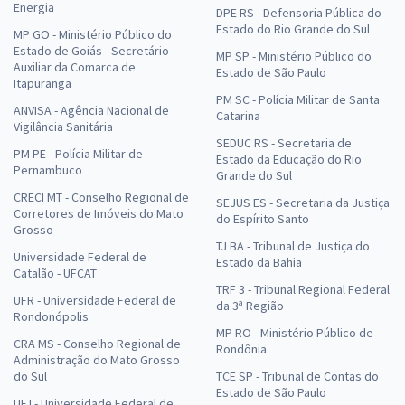
Energia
DPE RS - Defensoria Pública do
ou R$ 209,90 à vista
Estado do Rio Grande do Sul
MP GO - Ministério Público do
Comprar
Estado de Goiás - Secretário
MP SP - Ministério Público do
Auxiliar da Comarca de
Estado de São Paulo
Itapuranga
PM SC - Polícia Militar de Santa
ANVISA - Agência Nacional de
Catarina
Vigilância Sanitária
Curso Específico para Residência em Psicologia na Saúde Coletiva
SEDUC RS - Secretaria de
PM PE - Polícia Militar de
16,66
R$
Estado da Educação do Rio
12x de
Pernambuco
Grande do Sul
ou R$ 199,90 à vista
CRECI MT - Conselho Regional de
SEJUS ES - Secretaria da Justiça
Comprar
Corretores de Imóveis do Mato
do Espírito Santo
Grosso
TJ BA - Tribunal de Justiça do
Universidade Federal de
Estado da Bahia
Catalão - UFCAT
TRF 3 - Tribunal Regional Federal
Curso Específico para Residência em Nutrição - Saúde da Criança
UFR - Universidade Federal de
da 3ª Região
Rondonópolis
9,99
R$
12x de
MP RO - Ministério Público de
ou R$ 119,90 à vista
CRA MS - Conselho Regional de
Rondônia
Administração do Mato Grosso
Comprar
do Sul
TCE SP - Tribunal de Contas do
Estado de São Paulo
UFJ - Universidade Federal de