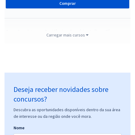
Comprar
Curso Completo para Residências - Farmácia - Análises Clínicas
Carregar mais cursos
41,66
R$
12x de
ou R$ 499,90 à vista
Comprar
Curso Completo para Residências - Biomedicina
Deseja receber novidades sobre
41,66
R$
12x de
concursos?
ou R$ 499,90 à vista
Descubra as oportunidades disponíveis dentro da sua área
Comprar
de interesse ou da região onde você mora.
Nome