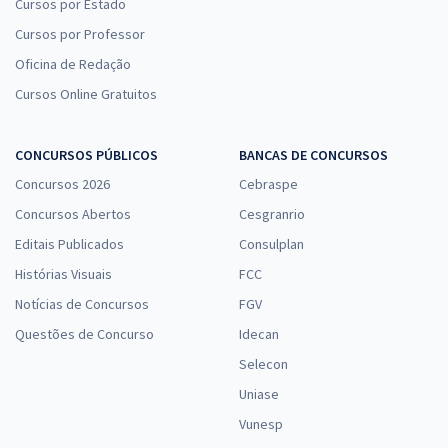
Cursos por Estado
Curso Específico para Residência em Enfermagem - Saúde da
Cursos por Professor
Mulher
Oficina de Redação
16,66
R$
12x de
ou R$ 199,90 à vista
Cursos Online Gratuitos
Comprar
CONCURSOS PÚBLICOS
BANCAS DE CONCURSOS
Concursos 2026
Cebraspe
Concursos Abertos
Cesgranrio
Curso Específico para Residência em Enfermagem - UTI Pediátrica
9,99
Editais Publicados
Consulplan
R$
12x de
ou R$ 119,90 à vista
Histórias Visuais
FCC
Comprar
Notícias de Concursos
FGV
Questões de Concurso
Idecan
Selecon
Uniase
Curso Gratuito de Resolução de Questões ENARE/FGV - Saúde
Pública/Coletiva/SUS - Professora: Natale Souza
Vunesp
De:
R$ 200,00