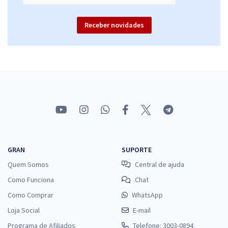
R$
ou 12x de
Economize R$ 63,96 (-20%)
Receber novidades
Comprar
Curso Completo para Residências - Odontologia
41,66
R$
12x de
ou R$ 499,90 à vista
Comprar
GRAN
SUPORTE
Quem Somos
Central de ajuda
Curso Específico para Residência em Enfermagem - Paciente Crítico
Como Funciona
Chat
9,99
R$
12x de
Como Comprar
ou R$ 119,90 à vista
WhatsApp
Loja Social
E-mail
Comprar
Programa de Afiliados
Telefone: 3003-0894