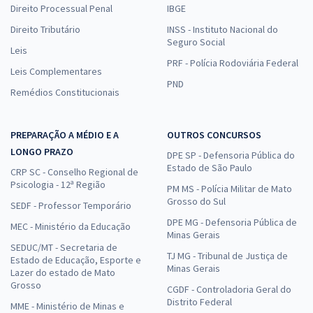
Curso Gratuito de Resolução de Questões ENARE/FGV - Odontologia
Direito Processual Penal
IBGE
- Professores: Daniel Miranda e Ana Eliza Durães
Direito Tributário
INSS - Instituto Nacional do
De:
R$ 200,00
Seguro Social
Leis
0,00
R$
por
PRF - Polícia Rodoviária Federal
Leis Complementares
Comprar
PND
Remédios Constitucionais
PREPARAÇÃO A MÉDIO E A
OUTROS CONCURSOS
Curso Gratuito de Resolução de Questões ENARE/FGV - Fisioterapia -
LONGO PRAZO
DPE SP - Defensoria Pública do
Professores: Equipe Gran
Estado de São Paulo
CRP SC - Conselho Regional de
De:
R$ 200,00
Psicologia - 12ª Região
PM MS - Polícia Militar de Mato
0,00
R$
por
Grosso do Sul
SEDF - Professor Temporário
DPE MG - Defensoria Pública de
Comprar
MEC - Ministério da Educação
Minas Gerais
SEDUC/MT - Secretaria de
TJ MG - Tribunal de Justiça de
Estado de Educação, Esporte e
Minas Gerais
Lazer do estado de Mato
Grosso
Curso Específico para Residência em Psicologia na Saúde Mental
CGDF - Controladoria Geral do
Distrito Federal
MME - Ministério de Minas e
17,49
R$
12x de