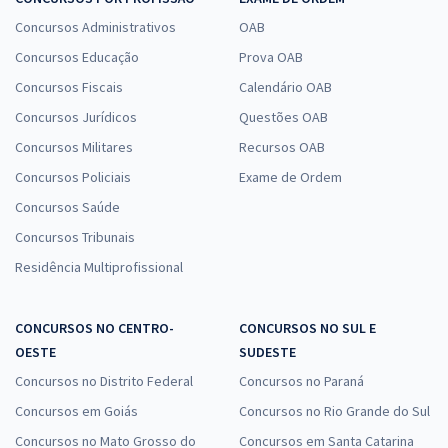
+ Diferenciais Exclusivos)
Concursos Administrativos
OAB
R$ 422,40 à vista
Concursos Educação
Prova OAB
R$ 35,20
ou 12x
Concursos Fiscais
Calendário OAB
Economize R$ 105,60 (-20%)
Concursos Jurídicos
Questões OAB
Concursos Militares
Recursos OAB
Comprar
Concursos Policiais
Exame de Ordem
Concursos Saúde
Concursos Tribunais
CNU 2025 - Concurso Nacional Unificado - Bloco 9 - Área:
Residência Multiprofissional
Nível Intermediário - Regulação
49,15
12x de
R$
ou R$ 589,80 à vista
CONCURSOS NO CENTRO-
CONCURSOS NO SUL E
OESTE
SUDESTE
Comprar
Concursos no Distrito Federal
Concursos no Paraná
Concursos em Goiás
Concursos no Rio Grande do Sul
Concursos no Mato Grosso do
Concursos em Santa Catarina