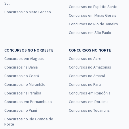
Sul
IBGE - Instituto Brasileiro de Geografia e Estatística
Concursos no Espírito Santo
(Temporário) - Agente de Pesquisas e Mapeamento
Concursos no Mato Grosso
Concursos em Minas Gerais
R$ 343,84 à vista
Concursos no Rio de Janeiro
R$ 28,65
ou 12x
Concursos em São Paulo
Economize R$ 85,96 (-20%)
Comprar
CONCURSOS NO NORDESTE
CONCURSOS NO NORTE
Concursos em Alagoas
Concursos no Acre
Concursos na Bahia
Concursos no Amazonas
MP RJ - Ministério Público do Estado do Rio de Janeiro -
Concursos no Ceará
Concursos no Amapá
Técnico do Ministério Público - Área Administrativa
Concursos no Maranhão
Concursos no Pará
(Treinamento Intensivo + Diferenciais Exclusivos)
Concursos na Paraíba
Concursos em Rondônia
R$ 319,84 à vista
Concursos em Pernambuco
Concursos em Roraima
R$ 26,65
ou 12x
Concursos no Piauí
Concursos no Tocantins
Economize R$ 79,96 (-20%)
Concursos no Rio Grande do
Norte
Comprar