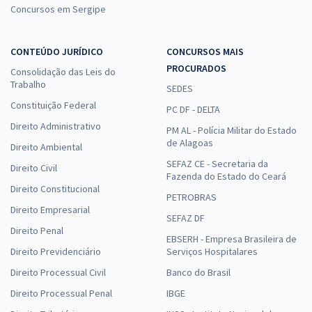
Concursos em Sergipe
CONTEÚDO JURÍDICO
CONCURSOS MAIS
CEF - Caixa Econômica Federal - Engenheiro Civil
PROCURADOS
Consolidação das Leis do
R$ 471,92 à vista
Trabalho
SEDES
R$ 39,33
ou 12x
Constituição Federal
PC DF - DELTA
Economize R$ 117,98 (-20%)
Direito Administrativo
PM AL - Polícia Militar do Estado
de Alagoas
Comprar
Direito Ambiental
SEFAZ CE - Secretaria da
Direito Civil
Fazenda do Estado do Ceará
Direito Constitucional
PETROBRAS
CNU 2025 - Concurso Nacional Unificado - Bloco 1 -
Direito Empresarial
SEFAZ DF
Seguridade Social: Saúde, Assistência Social e Previdência
Direito Penal
EBSERH - Empresa Brasileira de
47,90
12x de
R$
Direito Previdenciário
Serviços Hospitalares
ou R$ 574,80 à vista
Direito Processual Civil
Banco do Brasil
Direito Processual Penal
IBGE
Comprar