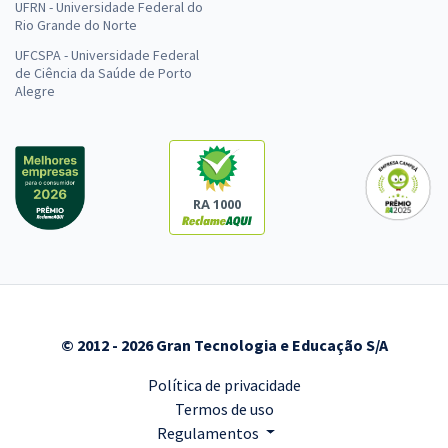
UFRN - Universidade Federal do
R$ 35,12
ou 12x
Rio Grande do Norte
Economize R$ 105,36 (-20%)
UFCSPA - Universidade Federal
de Ciência da Saúde de Porto
Comprar
Alegre
EBSERH - Nacional - Empresa Brasileira de Serviços
Hospitalares - Conhecimentos Básicos para Todos os
RA 1000
Cargos de Médico
R$ 239,92 à vista
R$ 19,99
ou 12x
Economize R$ 59,98 (-20%)
© 2012 - 2026 Gran Tecnologia e Educação S/A
Comprar
Política de privacidade
Termos de uso
Regulamentos
MP SP - Ministério Público do Estado de São Paulo - Auxiliar