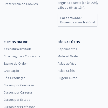
segunda a sexta (8h às 20h),
Preferência de Cookies
sábado (9h às 13h).
Comprar
Foi aprovado?
Envie-nos a sua história!
TJ PR - Tribunal de Justiça do Estado do Paraná - Técnico
Judiciário
CURSOS ONLINE
PÁGINAS ÚTEIS
R$ 439,12 à vista
Assinatura Ilimitada
Depoimentos
R$ 36,59
ou 12x
Coaching para Concursos
Material Grátis
Economize R$ 109,78 (-20%)
Exame de Ordem
Aulas ao Vivo
Comprar
Graduação
Aulas Grátis
Pós-Graduação
Sugerir Curso
Cursos por Concurso
PPMG - Polícia Penal do Estado de Minas Gerais - Policial
Cursos por Carreira
Penal
Cursos por Estado
R$ 463,84 à vista
Cursos por Professor