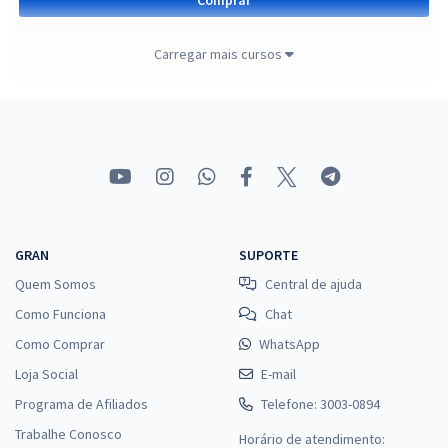
Carregar mais cursos
Banco do Brasil - Escriturário: Agente Comercial (Pré-
edital)
R$ 383,92 à vista
R$ 31,99
ou 12x
Economize R$ 95,98 (-20%)
Comprar
GRAN
SUPORTE
Quem Somos
Central de ajuda
Como Funciona
Chat
INSS - Instituto Nacional do Seguro Social - Técnico do
Como Comprar
WhatsApp
Seguro Social (Pré-edital)
Loja Social
E-mail
R$ 479,84 à vista
Programa de Afiliados
Telefone: 3003-0894
R$ 39,99
ou 12x
Trabalhe Conosco
Horário de atendimento:
Economize R$ 119,96 (-20%)