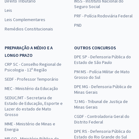
Direito Tributário
INSS - Instituto Nacional do
Seguro Social
Leis
PRF - Polícia Rodoviária Federal
Leis Complementares
CNU - Concurso Nacional Unificado - Bloco 5 -
PND
Remédios Constitucionais
Administração
47,90
12x de
R$
ou R$ 574,80 à vista
PREPARAÇÃO A MÉDIO E A
OUTROS CONCURSOS
LONGO PRAZO
DPE SP - Defensoria Pública do
Comprar
Estado de São Paulo
CRP SC - Conselho Regional de
Psicologia - 12ª Região
PM MS - Polícia Militar de Mato
Grosso do Sul
SEDF - Professor Temporário
DPE MG - Defensoria Pública de
MEC - Ministério da Educação
PC SC - Polícia Civil do Estado de Santa Catarina - Agente e
Minas Gerais
Escrivão de Polícia
SEDUC/MT - Secretaria de
TJ MG - Tribunal de Justiça de
Estado de Educação, Esporte e
Minas Gerais
R$ 335,84 à vista
Lazer do estado de Mato
R$ 27,99
Grosso
ou 12x
CGDF - Controladoria Geral do
Economize R$ 83,96 (-20%)
Distrito Federal
MME - Ministério de Minas e
Energia
DPE RS - Defensoria Pública do
Comprar
Estado do Rio Grande do Sul
MP GO - Ministério Público do