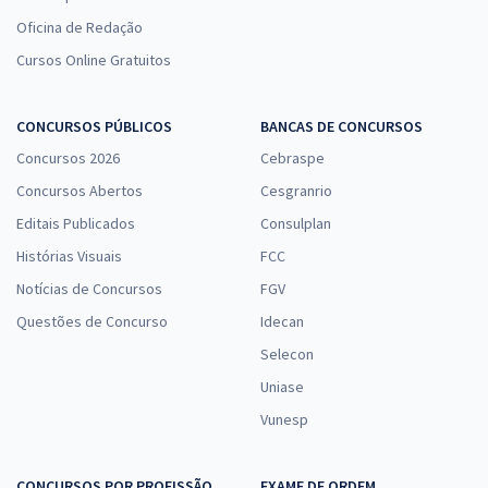
R$ 38,65
ou 12x
Oficina de Redação
Economize R$ 115,96 (-20%)
Cursos Online Gratuitos
Comprar
CONCURSOS PÚBLICOS
BANCAS DE CONCURSOS
Concursos 2026
Cebraspe
Concursos Abertos
Cesgranrio
ALERJ - Assembleia Legislativa do Estado do Rio de Janeiro
- Especialista Legislativo Nível III - Administração Geral
Editais Publicados
Consulplan
Histórias Visuais
R$ 319,84 à vista
FCC
R$ 26,65
ou 12x
Notícias de Concursos
FGV
Economize R$ 79,96 (-20%)
Questões de Concurso
Idecan
Selecon
Comprar
Uniase
Vunesp
MPU - Ministério Público da União - Cargo: T01 - Técnico do
CONCURSOS POR PROFISSÃO
MPU - Administração (Treinamento Intensivo + Sprint Final
EXAME DE ORDEM