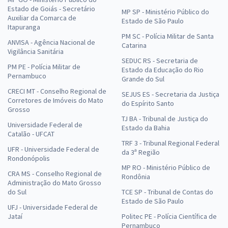
Estado de Goiás - Secretário
MP SP - Ministério Público do
Auxiliar da Comarca de
Estado de São Paulo
Itapuranga
PM SC - Polícia Militar de Santa
ANVISA - Agência Nacional de
Banco do Brasil - Escriturário: Agente de Tecnologia da
Catarina
Vigilância Sanitária
Informação (Pré-edital)
SEDUC RS - Secretaria de
PM PE - Polícia Militar de
Estado da Educação do Rio
R$ 407,84 à vista
Pernambuco
Grande do Sul
R$ 33,99
ou 12x
CRECI MT - Conselho Regional de
SEJUS ES - Secretaria da Justiça
Economize R$ 101,96 (-20%)
Corretores de Imóveis do Mato
do Espírito Santo
Grosso
TJ BA - Tribunal de Justiça do
Comprar
Universidade Federal de
Estado da Bahia
Catalão - UFCAT
TRF 3 - Tribunal Regional Federal
UFR - Universidade Federal de
da 3ª Região
Rondonópolis
MP RO - Ministério Público de
SEDES DF - Secretaria de Desenvolvimento Social do
CRA MS - Conselho Regional de
Rondônia
Distrito Federal - Técnico em Desenvolvimento e
Administração do Mato Grosso
do Sul
TCE SP - Tribunal de Contas do
Assistência Social (TDAS) - Especialidade: Técnico
Estado de São Paulo
Administrativo (Cargo 202) - (Pós-edital)
UFJ - Universidade Federal de
Jataí
Politec PE - Polícia Científica de
R$ 421,44 à vista
Pernambuco