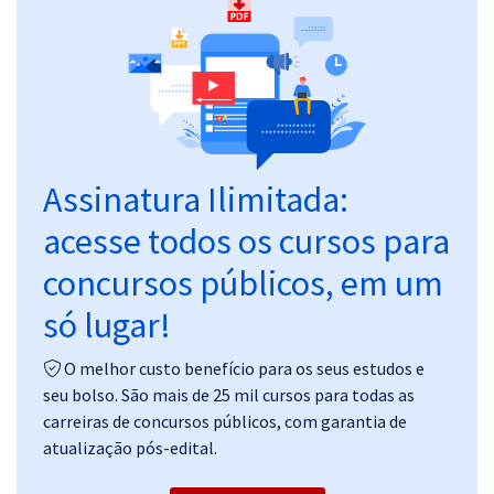
Pós
Graduação
OAB
Mentorias
Assinatura Ilimitada:
acesse todos os cursos para
Questões grátis
concursos públicos, em um
Conteúdo gratuito
só lugar!
Blog
Aprovados
O melhor custo benefício para os seus estudos e
seu bolso. São mais de 25 mil cursos para todas as
carreiras de concursos públicos, com garantia de
Atendimento
atualização pós-edital.