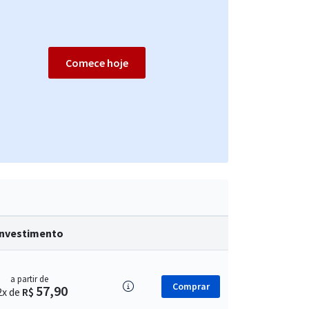
Comece hoje
Investimento
a partir de
Comprar
57,90
2x de
R$