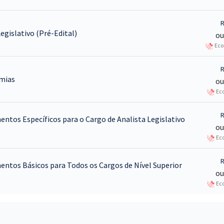
R
egislativo (Pré-Edital)
ou
Eco
R
emias
ou
Eco
R
ntos Específicos para o Cargo de Analista Legislativo
ou
Eco
R
entos Básicos para Todos os Cargos de Nível Superior
ou
Eco