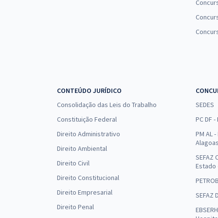
Concur
Concurs
Concur
CONTEÚDO JURÍDICO
CONCU
Consolidação das Leis do Trabalho
SEDES
Constituição Federal
PC DF -
Direito Administrativo
PM AL - 
Alagoa
Direito Ambiental
SEFAZ C
Direito Civil
Estado
Direito Constitucional
PETRO
Direito Empresarial
SEFAZ 
Direito Penal
EBSERH 