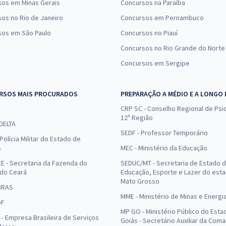
sos em Minas Gerais
Concursos na Paraíba
os no Rio de Janeiro
Concursos em Pernambuco
sos em São Paulo
Concursos no Piauí
Concursos no Rio Grande do Norte
Concursos em Sergipe
RSOS MAIS PROCURADOS
PREPARAÇÃO A MÉDIO E A LONGO
CRP SC - Conselho Regional de Psic
12ª Região
 DELTA
SEDF - Professor Temporário
Polícia Militar do Estado de
s
MEC - Ministério da Educação
E - Secretaria da Fazenda do
SEDUC/MT - Secretaria de Estado 
 do Ceará
Educação, Esporte e Lazer do est
Mato Grosso
BRAS
MME - Ministério de Minas e Energi
DF
MP GO - Ministério Público do Esta
- Empresa Brasileira de Serviços
Goiás - Secretário Auxiliar da Com