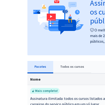
Assi
Pós
os c
Graduação
públ
OAB
O melh
mais de 2
Mentorias
públicos,
Questões grátis
Conteúdo gratuito
Pacotes
Todos
os cursos
Blog
Aprovados
Nome
Atendimento
Mais completo!
Assinatura ilimitada: todos os cursos listados 
carreiras do serviço público em um só lugar.