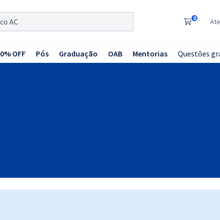
0
At
20% OFF
Pós
Graduação
OAB
Mentorias
Questões gr
C