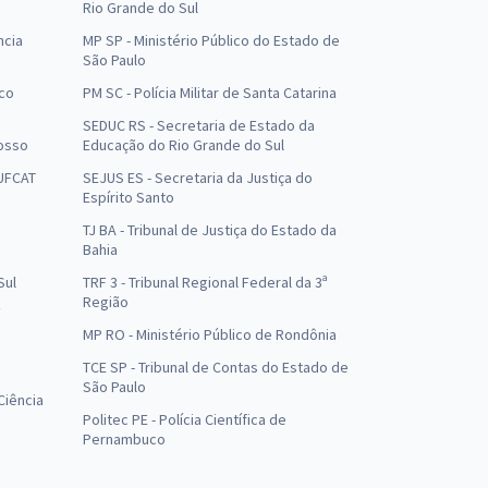
Rio Grande do Sul
ncia
MP SP - Ministério Público do Estado de
São Paulo
uco
PM SC - Polícia Militar de Santa Catarina
SEDUC RS - Secretaria de Estado da
osso
Educação do Rio Grande do Sul
 UFCAT
SEJUS ES - Secretaria da Justiça do
Espírito Santo
TJ BA - Tribunal de Justiça do Estado da
Bahia
Sul
TRF 3 - Tribunal Regional Federal da 3ª
Região
MP RO - Ministério Público de Rondônia
o
TCE SP - Tribunal de Contas do Estado de
São Paulo
Ciência
Politec PE - Polícia Científica de
Pernambuco