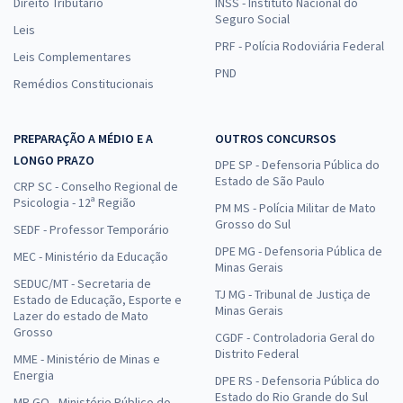
Direito Tributário
INSS - Instituto Nacional do
Seguro Social
Leis
PRF - Polícia Rodoviária Federal
Leis Complementares
CNU - Concurso Nacional Unificado - Bloco 5 -
PND
Remédios Constitucionais
Administração
47,90
12x de
R$
ou R$ 574,80 à vista
PREPARAÇÃO A MÉDIO E A
OUTROS CONCURSOS
LONGO PRAZO
DPE SP - Defensoria Pública do
Comprar
Estado de São Paulo
CRP SC - Conselho Regional de
Psicologia - 12ª Região
PM MS - Polícia Militar de Mato
Grosso do Sul
SEDF - Professor Temporário
DPE MG - Defensoria Pública de
MEC - Ministério da Educação
PC SC - Polícia Civil do Estado de Santa Catarina - Agente e
Minas Gerais
Escrivão de Polícia
SEDUC/MT - Secretaria de
TJ MG - Tribunal de Justiça de
Estado de Educação, Esporte e
Minas Gerais
R$ 335,84 à vista
Lazer do estado de Mato
R$ 27,99
Grosso
ou 12x
CGDF - Controladoria Geral do
Economize R$ 83,96 (-20%)
Distrito Federal
MME - Ministério de Minas e
Energia
DPE RS - Defensoria Pública do
Comprar
Estado do Rio Grande do Sul
MP GO - Ministério Público do