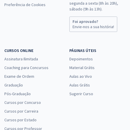
segunda a sexta (8h às 20h),
Preferência de Cookies
sábado (9h às 13h).
Comprar
Foi aprovado?
Envie-nos a sua história!
TJ PR - Tribunal de Justiça do Estado do Paraná - Técnico
Judiciário
CURSOS ONLINE
PÁGINAS ÚTEIS
R$ 439,12 à vista
Assinatura Ilimitada
Depoimentos
R$ 36,59
ou 12x
Coaching para Concursos
Material Grátis
Economize R$ 109,78 (-20%)
Exame de Ordem
Aulas ao Vivo
Comprar
Graduação
Aulas Grátis
Pós-Graduação
Sugerir Curso
Cursos por Concurso
PPMG - Polícia Penal do Estado de Minas Gerais - Policial
Cursos por Carreira
Penal
Cursos por Estado
R$ 463,84 à vista
Cursos por Professor