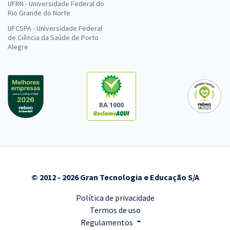
UFRN - Universidade Federal do
R$ 35,12
ou 12x
Rio Grande do Norte
Economize R$ 105,36 (-20%)
UFCSPA - Universidade Federal
de Ciência da Saúde de Porto
Comprar
Alegre
EBSERH - Nacional - Empresa Brasileira de Serviços
Hospitalares - Conhecimentos Básicos para Todos os
RA 1000
Cargos de Médico
R$ 239,92 à vista
R$ 19,99
ou 12x
Economize R$ 59,98 (-20%)
© 2012 - 2026 Gran Tecnologia e Educação S/A
Comprar
Política de privacidade
Termos de uso
Regulamentos
MP SP - Ministério Público do Estado de São Paulo - Auxiliar