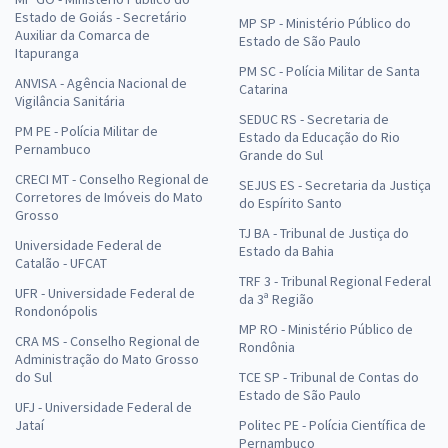
Estado de Goiás - Secretário
MP SP - Ministério Público do
Auxiliar da Comarca de
Estado de São Paulo
Itapuranga
PM SC - Polícia Militar de Santa
ANVISA - Agência Nacional de
Banco do Brasil - Escriturário: Agente de Tecnologia da
Catarina
Vigilância Sanitária
Informação (Pré-edital)
SEDUC RS - Secretaria de
PM PE - Polícia Militar de
Estado da Educação do Rio
R$ 407,84 à vista
Pernambuco
Grande do Sul
R$ 33,99
ou 12x
CRECI MT - Conselho Regional de
SEJUS ES - Secretaria da Justiça
Economize R$ 101,96 (-20%)
Corretores de Imóveis do Mato
do Espírito Santo
Grosso
TJ BA - Tribunal de Justiça do
Comprar
Universidade Federal de
Estado da Bahia
Catalão - UFCAT
TRF 3 - Tribunal Regional Federal
UFR - Universidade Federal de
da 3ª Região
Rondonópolis
MP RO - Ministério Público de
SEDES DF - Secretaria de Desenvolvimento Social do
CRA MS - Conselho Regional de
Rondônia
Distrito Federal - Técnico em Desenvolvimento e
Administração do Mato Grosso
do Sul
TCE SP - Tribunal de Contas do
Assistência Social (TDAS) - Especialidade: Técnico
Estado de São Paulo
Administrativo (Cargo 202) - (Pós-edital)
UFJ - Universidade Federal de
Jataí
Politec PE - Polícia Científica de
R$ 421,44 à vista
Pernambuco