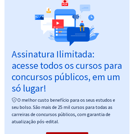
Pós
Graduação
OAB
Mentorias
Assinatura Ilimitada:
acesse todos os cursos para
Questões grátis
concursos públicos, em um
Conteúdo gratuito
só lugar!
Blog
Aprovados
O melhor custo benefício para os seus estudos e
seu bolso. São mais de 25 mil cursos para todas as
carreiras de concursos públicos, com garantia de
Atendimento
atualização pós-edital.