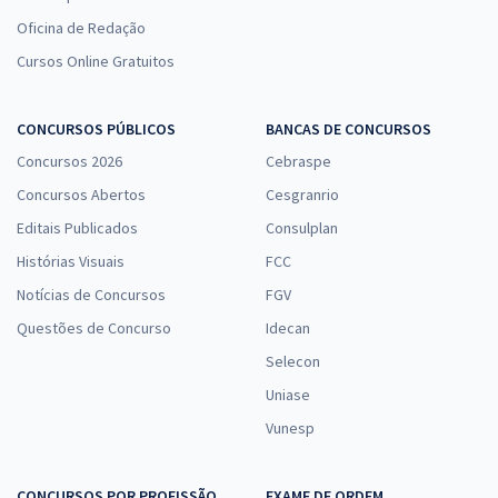
R$ 38,65
ou 12x
Oficina de Redação
Economize R$ 115,96 (-20%)
Cursos Online Gratuitos
Comprar
CONCURSOS PÚBLICOS
BANCAS DE CONCURSOS
Concursos 2026
Cebraspe
Concursos Abertos
Cesgranrio
ALERJ - Assembleia Legislativa do Estado do Rio de Janeiro
- Especialista Legislativo Nível III - Administração Geral
Editais Publicados
Consulplan
Histórias Visuais
R$ 319,84 à vista
FCC
R$ 26,65
ou 12x
Notícias de Concursos
FGV
Economize R$ 79,96 (-20%)
Questões de Concurso
Idecan
Selecon
Comprar
Uniase
Vunesp
MPU - Ministério Público da União - Cargo: T01 - Técnico do
CONCURSOS POR PROFISSÃO
MPU - Administração (Treinamento Intensivo + Sprint Final
EXAME DE ORDEM