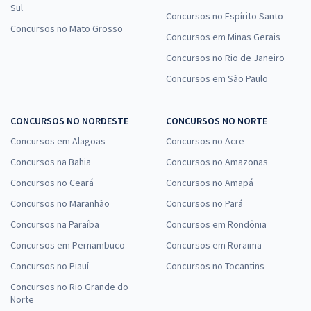
Sul
IBGE - Instituto Brasileiro de Geografia e Estatística
Concursos no Espírito Santo
(Temporário) - Agente de Pesquisas e Mapeamento
Concursos no Mato Grosso
Concursos em Minas Gerais
R$ 343,84 à vista
Concursos no Rio de Janeiro
R$ 28,65
ou 12x
Concursos em São Paulo
Economize R$ 85,96 (-20%)
Comprar
CONCURSOS NO NORDESTE
CONCURSOS NO NORTE
Concursos em Alagoas
Concursos no Acre
Concursos na Bahia
Concursos no Amazonas
MP RJ - Ministério Público do Estado do Rio de Janeiro -
Concursos no Ceará
Concursos no Amapá
Técnico do Ministério Público - Área Administrativa
Concursos no Maranhão
Concursos no Pará
(Treinamento Intensivo + Diferenciais Exclusivos)
Concursos na Paraíba
Concursos em Rondônia
R$ 319,84 à vista
Concursos em Pernambuco
Concursos em Roraima
R$ 26,65
ou 12x
Concursos no Piauí
Concursos no Tocantins
Economize R$ 79,96 (-20%)
Concursos no Rio Grande do
Norte
Comprar