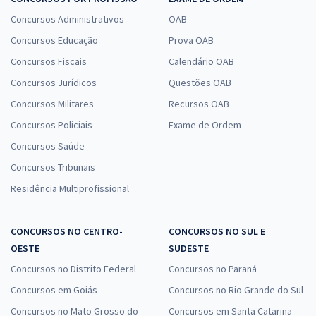
+ Diferenciais Exclusivos)
Concursos Administrativos
OAB
R$ 422,40 à vista
Concursos Educação
Prova OAB
R$ 35,20
ou 12x
Concursos Fiscais
Calendário OAB
Economize R$ 105,60 (-20%)
Concursos Jurídicos
Questões OAB
Concursos Militares
Recursos OAB
Comprar
Concursos Policiais
Exame de Ordem
Concursos Saúde
Concursos Tribunais
CNU 2025 - Concurso Nacional Unificado - Bloco 9 - Área:
Residência Multiprofissional
Nível Intermediário - Regulação
49,15
12x de
R$
ou R$ 589,80 à vista
CONCURSOS NO CENTRO-
CONCURSOS NO SUL E
OESTE
SUDESTE
Comprar
Concursos no Distrito Federal
Concursos no Paraná
Concursos em Goiás
Concursos no Rio Grande do Sul
Concursos no Mato Grosso do
Concursos em Santa Catarina