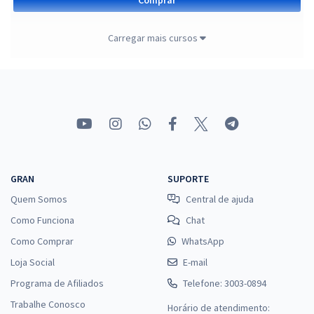
Carregar mais cursos
Banco do Brasil - Escriturário: Agente Comercial (Pré-
edital)
R$ 383,92 à vista
R$ 31,99
ou 12x
Economize R$ 95,98 (-20%)
Comprar
GRAN
SUPORTE
Quem Somos
Central de ajuda
Como Funciona
Chat
INSS - Instituto Nacional do Seguro Social - Técnico do
Como Comprar
WhatsApp
Seguro Social (Pré-edital)
Loja Social
E-mail
R$ 479,84 à vista
Programa de Afiliados
Telefone: 3003-0894
R$ 39,99
ou 12x
Trabalhe Conosco
Horário de atendimento:
Economize R$ 119,96 (-20%)