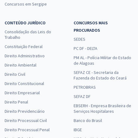
Concursos em Sergipe
CONTEÚDO JURÍDICO
CONCURSOS MAIS
CEF - Caixa Econômica Federal - Engenheiro Civil
PROCURADOS
Consolidação das Leis do
R$ 471,92 à vista
Trabalho
SEDES
R$ 39,33
ou 12x
Constituição Federal
PC DF - DELTA
Economize R$ 117,98 (-20%)
Direito Administrativo
PM AL - Polícia Militar do Estado
de Alagoas
Comprar
Direito Ambiental
SEFAZ CE - Secretaria da
Direito Civil
Fazenda do Estado do Ceará
Direito Constitucional
PETROBRAS
CNU 2025 - Concurso Nacional Unificado - Bloco 1 -
Direito Empresarial
SEFAZ DF
Seguridade Social: Saúde, Assistência Social e Previdência
Direito Penal
EBSERH - Empresa Brasileira de
47,90
12x de
R$
Direito Previdenciário
Serviços Hospitalares
ou R$ 574,80 à vista
Direito Processual Civil
Banco do Brasil
Direito Processual Penal
IBGE
Comprar