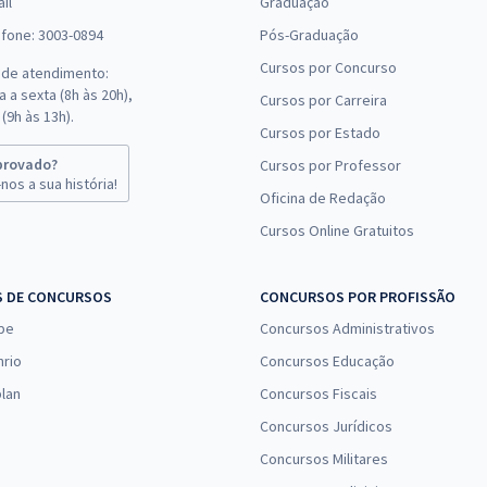
il
Graduação
efone: 3003-0894
Pós-Graduação
R
Janeiro - Técnico do Ministério Público - Área
Cursos por Concurso
ou
 de atendimento:
enciais Exclusivos)
 a sexta (8h às 20h),
Eco
Cursos por Carreira
(9h às 13h).
Cursos por Estado
R
provado?
Cursos por Professor
il
ou
nos a sua história!
Eco
Oficina de Redação
Cursos Online Gratuitos
1 - Seguridade Social: Saúde, Assistência Social e
1
ou
S DE CONCURSOS
CONCURSOS POR PROFISSÃO
1
pe
Concursos Administrativos
 Administração
ou
nrio
Concursos Educação
lan
Concursos Fiscais
R
a - Agente e Escrivão de Polícia
ou
Concursos Jurídicos
Eco
Concursos Militares