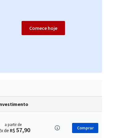
Comece hoje
Investimento
a partir de
Comprar
57,90
2x de
R$