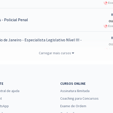
Eco
R
 - Policial Penal
ou
Eco
R
de Janeiro - Especialista Legislativo Nível III -
ou
Eco
Carregar mais cursos
R
1 - Técnico do MPU - Administração (Treinamento
ou
os)
Eco
TE
CURSOS ONLINE
1
 9 - Área: Nível Intermediário - Regulação
ou
tral de ajuda
Assinatura Ilimitada
at
Coaching para Concursos
R
tística (Temporário) - Agente de Pesquisas e
tsApp
Exame de Ordem
ou
Eco