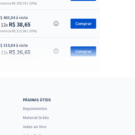
nomize R$ 109,78 (-20%)
$ 463,84 à vista
R$ 38,65
Comprar
 12x
nomize R$ 115,96 (-20%)
$ 319,84 à vista
R$ 26,65
Comprar
 12x
nomize R$ 79,96 (-20%)
$ 422,40 à vista
R$ 35,20
Comprar
 12x
nomize R$ 105,60 (-20%)
49,15
PÁGINAS ÚTEIS
2x de
R$
Comprar
 R$ 589,80 à vista
Depoimentos
Material Grátis
$ 343,84 à vista
R$ 28,65
Comprar
Aulas ao Vivo
 12x
nomize R$ 85,96 (-20%)