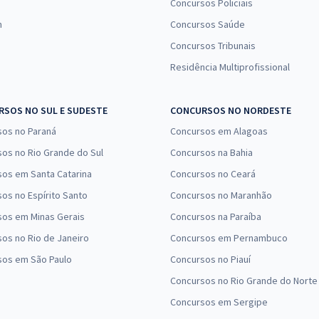
Concursos Policiais
R
ologia da Informação (Pré-edital)
ou
n
Concursos Saúde
Eco
Concursos Tribunais
Residência Multiprofissional
R
al do Distrito Federal - Técnico em Desenvolvimento e
ou
ico Administrativo (Cargo 202) - (Pós-edital)
Eco
SOS NO SUL E SUDESTE
CONCURSOS NO NORDESTE
sos no Paraná
Concursos em Alagoas
R
rviços Hospitalares - Conhecimentos Básicos para
os no Rio Grande do Sul
Concursos na Bahia
ou
Eco
os em Santa Catarina
Concursos no Ceará
os no Espírito Santo
Concursos no Maranhão
R
lo - Auxiliar de Promotoria I - Especialidade:
sos em Minas Gerais
Concursos na Paraíba
ou
Eco
os no Rio de Janeiro
Concursos em Pernambuco
sos em São Paulo
Concursos no Piauí
R
Concursos no Rio Grande do Norte
o - Oficial Investigador
ou
Eco
Concursos em Sergipe