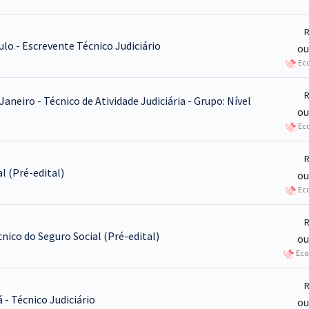
R
ulo - Escrevente Técnico Judiciário
ou
Eco
R
Janeiro - Técnico de Atividade Judiciária - Grupo: Nível
ou
Eco
R
l (Pré-edital)
ou
Eco
R
cnico do Seguro Social (Pré-edital)
ou
Eco
R
 - Técnico Judiciário
ou