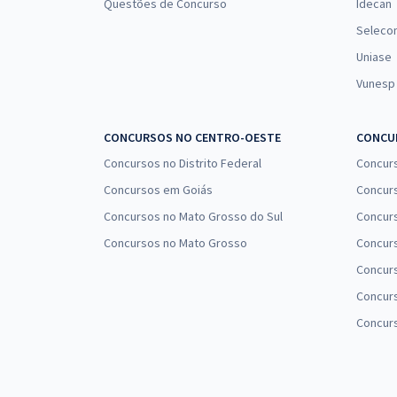
Questões de Concurso
Idecan
Banco do Brasil - Escriturário: Agente de Tecn
Seleco
Uniase
Vunesp
SEDES DF - Secretaria de Desenvolvimento Soci
Assistência Social (TDAS) - Especialidade: Técn
CONCURSOS NO CENTRO-OESTE
CONCUR
Concursos no Distrito Federal
Concur
EBSERH - Nacional - Empresa Brasileira de Se
Concursos em Goiás
Concurs
Todos os Cargos de Médico
Concursos no Mato Grosso do Sul
Concurs
Concursos no Mato Grosso
Concurs
MP SP - Ministério Público do Estado de São Pau
Concur
Administrativo
Concurs
Concur
PC ES - Polícia Civil do Estado do Espírito Sant