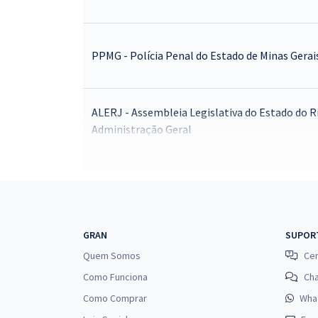
PPMG - Polícia Penal do Estado de Minas Gerais
ALERJ - Assembleia Legislativa do Estado do Rio 
Administração Geral
MPU - Ministério Público da União - Cargo: T0
Intensivo + Sprint Final + Diferenciais Exclusiv
GRAN
SUPOR
CNU 2025 - Concurso Nacional Unificado - Bloco
Quem Somos
Cen
Como Funciona
Ch
IBGE - Instituto Brasileiro de Geografia e Esta
Como Comprar
Wha
Mapeamento