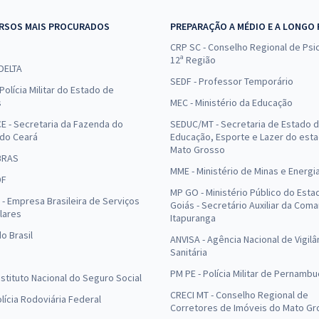
RSOS MAIS PROCURADOS
PREPARAÇÃO A MÉDIO E A LONGO
CRP SC - Conselho Regional de Psic
12ª Região
 DELTA
SEDF - Professor Temporário
Polícia Militar do Estado de
s
MEC - Ministério da Educação
E - Secretaria da Fazenda do
SEDUC/MT - Secretaria de Estado 
 do Ceará
Educação, Esporte e Lazer do est
Mato Grosso
BRAS
MME - Ministério de Minas e Energi
DF
MP GO - Ministério Público do Esta
- Empresa Brasileira de Serviços
Goiás - Secretário Auxiliar da Com
lares
Itapuranga
o Brasil
ANVISA - Agência Nacional de Vigilâ
Sanitária
PM PE - Polícia Militar de Pernamb
Instituto Nacional do Seguro Social
CRECI MT - Conselho Regional de
olícia Rodoviária Federal
Corretores de Imóveis do Mato Gr