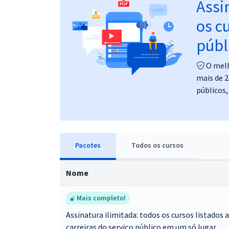
Assi
Pós
os c
Graduação
públ
OAB
O melh
mais de 2
Mentorias
públicos,
Questões grátis
Conteúdo gratuito
Pacotes
Todos
os cursos
Blog
Aprovados
Nome
Atendimento
Mais completo!
Assinatura ilimitada: todos os cursos listados 
carreiras do serviço público em um só lugar.