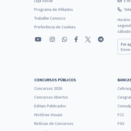
Loja Social
E-ma
Programa de Afiliados
Tel
MP RJ - Ministério Público do Estado do Rio de 
Trabalhe Conosco
Horário
Administrativa (Treinamento Intensivo + Difer
segunda
Preferência de Cookies
sábado 
Foi a
CEF - Caixa Econômica Federal - Engenheiro Civ
Envie-
CNU 2025 - Concurso Nacional Unificado - Bloco 
Previdência
CONCURSOS PÚBLICOS
BANCA
Concursos 2026
Cebras
CNU - Concurso Nacional Unificado - Bloco 5 -
Concursos Abertos
Cesgra
Editais Publicados
Consulp
PC SC - Polícia Civil do Estado de Santa Catarin
Histórias Visuais
FCC
Notícias de Concursos
FGV