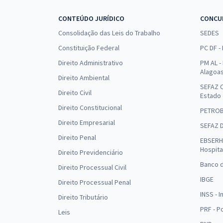
CONTEÚDO JURÍDICO
CONCU
Consolidação das Leis do Trabalho
SEDES
Constituição Federal
PC DF -
Direito Administrativo
PM AL - 
Alagoa
Direito Ambiental
SEFAZ C
Direito Civil
Estado
Direito Constitucional
PETRO
Direito Empresarial
SEFAZ 
Direito Penal
EBSERH 
Hospita
Direito Previdenciário
Banco d
Direito Processual Civil
IBGE
Direito Processual Penal
INSS - 
Direito Tributário
PRF - P
Leis