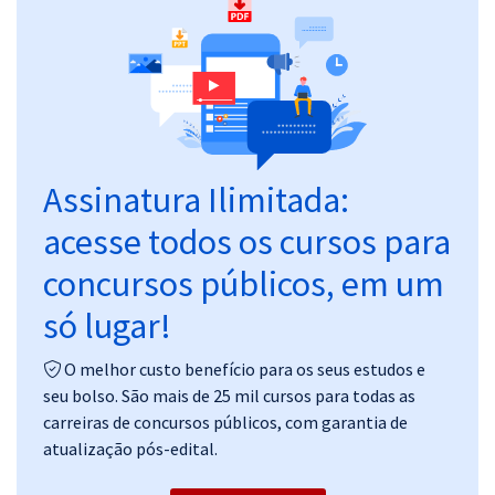
Pós
Graduação
OAB
Mentorias
Assinatura Ilimitada:
acesse todos os cursos para
Questões grátis
concursos públicos, em um
Conteúdo gratuito
só lugar!
Blog
Aprovados
O melhor custo benefício para os seus estudos e
seu bolso. São mais de 25 mil cursos para todas as
carreiras de concursos públicos, com garantia de
Atendimento
atualização pós-edital.