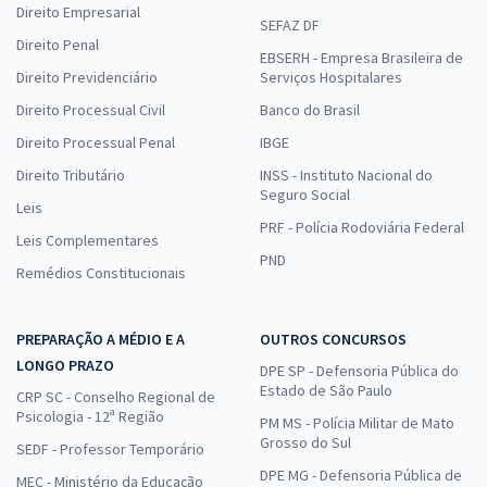
Direito Empresarial
SEFAZ DF
Direito Penal
EBSERH - Empresa Brasileira de
Direito Previdenciário
Serviços Hospitalares
Direito Processual Civil
Banco do Brasil
Direito Processual Penal
IBGE
Direito Tributário
INSS - Instituto Nacional do
Seguro Social
Leis
PRF - Polícia Rodoviária Federal
Leis Complementares
PND
Remédios Constitucionais
PREPARAÇÃO A MÉDIO E A
OUTROS CONCURSOS
LONGO PRAZO
DPE SP - Defensoria Pública do
Estado de São Paulo
CRP SC - Conselho Regional de
Psicologia - 12ª Região
PM MS - Polícia Militar de Mato
Grosso do Sul
SEDF - Professor Temporário
DPE MG - Defensoria Pública de
MEC - Ministério da Educação