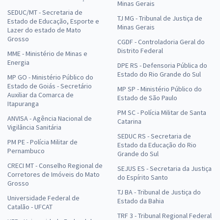
Minas Gerais
SEDUC/MT - Secretaria de
TJ MG - Tribunal de Justiça de
Estado de Educação, Esporte e
Minas Gerais
Lazer do estado de Mato
Grosso
CGDF - Controladoria Geral do
Distrito Federal
MME - Ministério de Minas e
Energia
DPE RS - Defensoria Pública do
Estado do Rio Grande do Sul
MP GO - Ministério Público do
Estado de Goiás - Secretário
MP SP - Ministério Público do
Auxiliar da Comarca de
Estado de São Paulo
Itapuranga
PM SC - Polícia Militar de Santa
ANVISA - Agência Nacional de
Catarina
Vigilância Sanitária
SEDUC RS - Secretaria de
PM PE - Polícia Militar de
Estado da Educação do Rio
Pernambuco
Grande do Sul
CRECI MT - Conselho Regional de
SEJUS ES - Secretaria da Justiça
Corretores de Imóveis do Mato
do Espírito Santo
Grosso
TJ BA - Tribunal de Justiça do
Universidade Federal de
Estado da Bahia
Catalão - UFCAT
TRF 3 - Tribunal Regional Federal