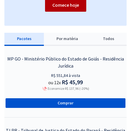
Comece hoje
Pacotes
P
or matéria
Todos
MP GO - Ministério Público do Estado de Goiás - Residência
Jurídica
R$ 551,84 à vista
R$ 45,99
ou 12x
Economize R$ 137,96 (-20%)
Comprar
TJ PR - Tribunal de Justiça do Estado do Paraná - Residência