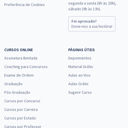
Justiça Avaliador Federal
segunda a sexta (8h às 20h),
Preferência de Cookies
sábado (9h às 13h).
R$ 319,92 à vista
R$ 26,66
ou 12x
Foi aprovado?
Economize R$ 79,98 (-20%)
Envie-nos a sua história!
Comprar
CURSOS ONLINE
PÁGINAS ÚTEIS
Assinatura Ilimitada
Depoimentos
TRF 3ª Região (SP/MS) - Tribunal Regional Federal da 3ª
Coaching para Concursos
Material Grátis
Região - Técnico Judiciário - Apoio Especializado -
Exame de Ordem
Aulas ao Vivo
Informática (Pré-Edital)
Graduação
Aulas Grátis
R$ 415,84 à vista
Pós-Graduação
Sugerir Curso
R$ 34,65
ou 12x
Cursos por Concurso
Economize R$ 103,96 (-20%)
Cursos por Carreira
RECOMENDADO
Cursos por Estado
Comprar
Cursos por Professor