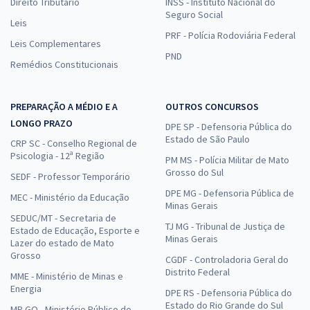
Direito Tributário
INSS - Instituto Nacional do
Seguro Social
Leis
PRF - Polícia Rodoviária Federal
Leis Complementares
PND
Remédios Constitucionais
PREPARAÇÃO A MÉDIO E A
OUTROS CONCURSOS
LONGO PRAZO
DPE SP - Defensoria Pública do
Estado de São Paulo
CRP SC - Conselho Regional de
Psicologia - 12ª Região
PM MS - Polícia Militar de Mato
Grosso do Sul
SEDF - Professor Temporário
DPE MG - Defensoria Pública de
MEC - Ministério da Educação
Minas Gerais
SEDUC/MT - Secretaria de
TJ MG - Tribunal de Justiça de
Estado de Educação, Esporte e
Minas Gerais
Lazer do estado de Mato
Grosso
CGDF - Controladoria Geral do
Distrito Federal
MME - Ministério de Minas e
Energia
DPE RS - Defensoria Pública do
Estado do Rio Grande do Sul
MP GO - Ministério Público do