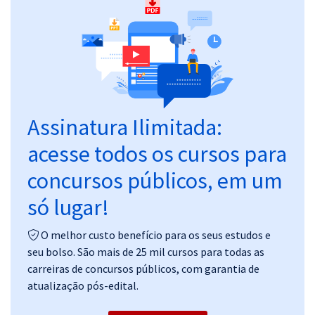
Pós
Graduação
OAB
Mentorias
Assinatura Ilimitada:
acesse todos os cursos para
Questões grátis
concursos públicos, em um
Conteúdo gratuito
só lugar!
Blog
Aprovados
O melhor custo benefício para os seus estudos e
seu bolso. São mais de 25 mil cursos para todas as
carreiras de concursos públicos, com garantia de
Atendimento
atualização pós-edital.