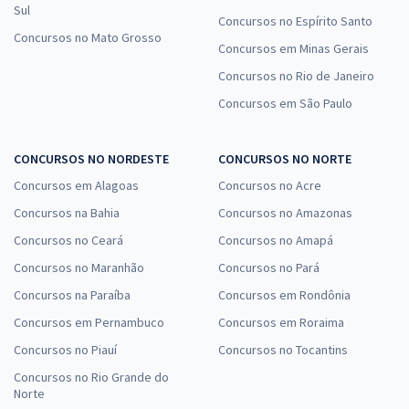
Sul
TRF 3ª Região (SP/MS) - Tribunal Regional Federal da 3ª
Concursos no Espírito Santo
Região - Conhecimentos Específicos para o Cargo de
Concursos no Mato Grosso
Concursos em Minas Gerais
Analista Judiciário - Área Judiciária
Concursos no Rio de Janeiro
R$ 624,72 à vista
R$ 52,06
Concursos em São Paulo
ou 12x
Economize R$ 156,18 (-20%)
CONCURSOS NO NORDESTE
CONCURSOS NO NORTE
Comprar
Concursos em Alagoas
Concursos no Acre
Concursos na Bahia
Concursos no Amazonas
Concursos no Ceará
Concursos no Amapá
TRF 3ª Região (SP/MS) - Tribunal Regional Federal da 3ª
Concursos no Maranhão
Concursos no Pará
Região - Conhecimentos Básicos para o Cargo de Analista
Concursos na Paraíba
Concursos em Rondônia
Judiciário - Área Judiciária
Concursos em Pernambuco
Concursos em Roraima
R$ 624,72 à vista
R$ 52,06
Concursos no Piauí
Concursos no Tocantins
ou 12x
Economize R$ 156,18 (-20%)
Concursos no Rio Grande do
Norte