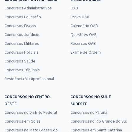
R$ 27,32
ou 12x
Economize R$ 81,96 (-20%)
Concursos Administrativos
OAB
RECOMENDADO
Concursos Educação
Prova OAB
Concursos Fiscais
Calendário OAB
Comprar
Concursos Jurídicos
Questões OAB
Concursos Militares
Recursos OAB
Concursos Policiais
Exame de Ordem
TRF 3ª Região (SP/MS) - Tribunal Regional Federal da 3ª
Concursos Saúde
Região - Técnico Judiciário - Área Administrativa
Concursos Tribunais
R$ 375,84 à vista
Residência Multiprofissional
R$ 31,32
ou 12x
Economize R$ 93,96 (-20%)
MAIS ADQUIRIDO
CONCURSOS NO CENTRO-
CONCURSOS NO SUL E
OESTE
SUDESTE
Comprar
Concursos no Distrito Federal
Concursos no Paraná
Concursos em Goiás
Concursos no Rio Grande do Sul
Concursos no Mato Grosso do
Concursos em Santa Catarina