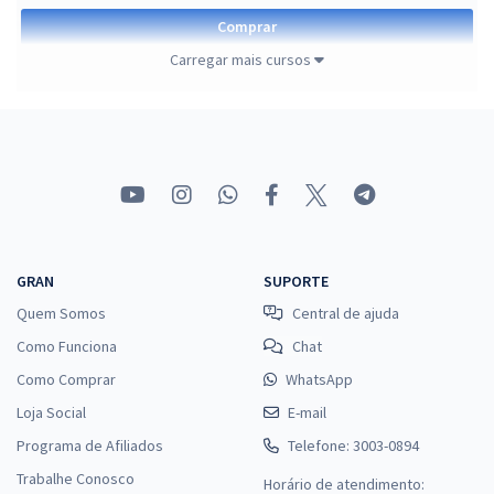
Comprar
Carregar mais cursos
TRT 13ª Região (PB) - Tribunal Regional do Trabalho da 13ª
Região - Analista Judiciário - Área Judiciária - Especialidade
Oficial de Justiça Avaliador Federal
R$ 632,64 à vista
R$ 52,72
ou 12x
Economize R$ 158,16 (-20%)
GRAN
SUPORTE
Quem Somos
Central de ajuda
Comprar
Como Funciona
Chat
Como Comprar
WhatsApp
Loja Social
E-mail
TRT 13ª Região (PB) - Tribunal Regional do Trabalho da 13ª
Programa de Afiliados
Telefone: 3003-0894
Região - Conhecimentos Específicos Para o cargo de
Trabalhe Conosco
Analista Judiciário - Área Judiciária - Especialidade Oficial de
Horário de atendimento: