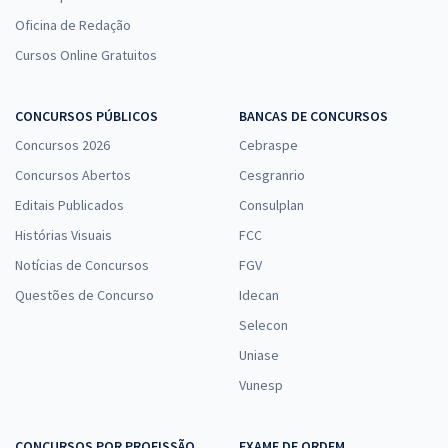
Oficina de Redação
Cursos Online Gratuitos
TRF 3ª Região (SP/MS) - Tribunal Regional Federal da 3ª
Região - Analista Judiciário - Área Judiciária
CONCURSOS PÚBLICOS
BANCAS DE CONCURSOS
R$ 624,72 à vista
Concursos 2026
Cebraspe
R$ 52,06
ou 12x
Concursos Abertos
Cesgranrio
Economize R$ 156,18 (-20%)
Editais Publicados
Consulplan
Comprar
Histórias Visuais
FCC
Notícias de Concursos
FGV
Questões de Concurso
Idecan
TRF 3ª Região (SP/MS) - Tribunal Regional Federal da 3ª
Selecon
Região - Conhecimentos Específicos para o Cargo de
Uniase
Técnico Judiciário - Apoio Especializado - Informática (Pré-
Vunesp
Edital)
R$ 327,84 à vista
CONCURSOS POR PROFISSÃO
EXAME DE ORDEM