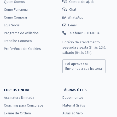
Quem Somos
Central de ajuda
Como Funciona
Chat
Como Comprar
WhatsApp
Loja Social
E-mail
Programa de Afiliados
Telefone: 3003-0894
Trabalhe Conosco
Horário de atendimento:
segunda a sexta (8h às 20h),
Preferência de Cookies
sábado (9h às 13h).
Foi aprovado?
Envie-nos a sua história!
CURSOS ONLINE
PÁGINAS ÚTEIS
Assinatura Ilimitada
Depoimentos
Coaching para Concursos
Material Grátis
Exame de Ordem
Aulas ao Vivo