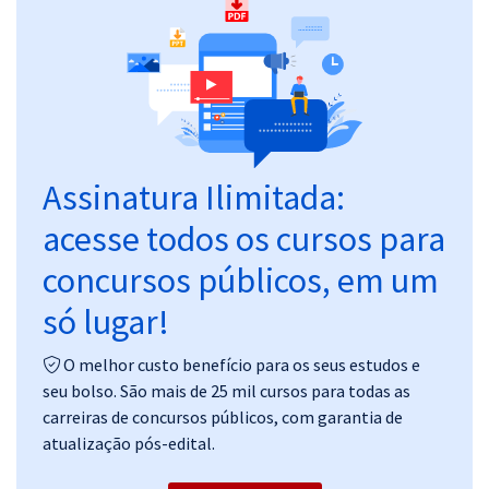
Pós
Graduação
OAB
Mentorias
Assinatura Ilimitada:
acesse todos os cursos para
Questões grátis
concursos públicos, em um
Conteúdo gratuito
só lugar!
Blog
Aprovados
O melhor custo benefício para os seus estudos e
seu bolso. São mais de 25 mil cursos para todas as
carreiras de concursos públicos, com garantia de
Atendimento
atualização pós-edital.