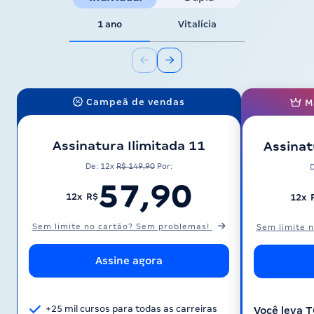
1 ano
Vitalícia
Campeã de vendas
M
Assinatura Ilimitada 11
Assinat
De: 12x
R$ 149,90
Por:
57,90
12x R$
12x 
Sem limite no cartão? Sem problemas!
Sem limite 
Assine agora
+25 mil cursos para todas as carreiras
Você leva 