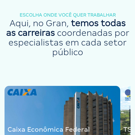
ESCOLHA ONDE VOCÊ QUER TRABALHAR
Aqui, no Gran,
temos todas
as carreiras
coordenadas por
especialistas em cada setor
público
Caixa Econômica Federal
TSE