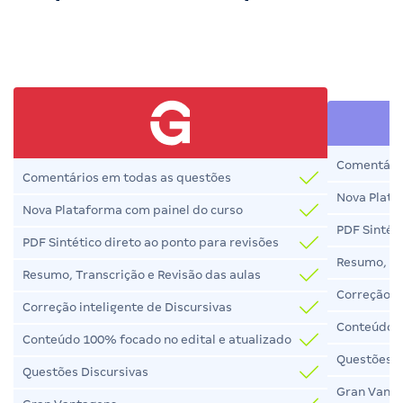
Comentário
Comentários em todas as questões
Nova Plata
Nova Plataforma com painel do curso
PDF Sintéti
PDF Sintético direto ao ponto para revisões
Resumo, Tr
Resumo, Transcrição e Revisão das aulas
Correção in
Correção inteligente de Discursivas
Conteúdo 1
Conteúdo 100% focado no edital e atualizado
Questões D
Questões Discursivas
Gran Vant