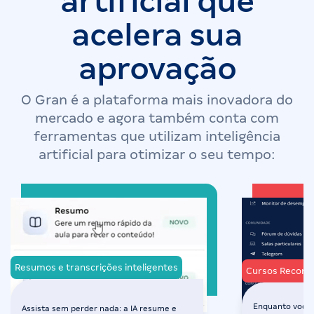
artificial que
acelera sua
aprovação
O Gran é a plataforma mais inovadora do
mercado e agora também conta com
ferramentas que utilizam inteligência
artificial para otimizar o seu tempo:
Resumos e transcrições inteligentes
Cursos Recom
Enquanto você 
Assista sem perder nada: a IA resume e