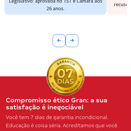
Legislativo: aprovada no TST e Câmara aos
recusou
26 anos.
Compromisso ético Gran: a sua
satisfação é inegociável
Você tem 7 dias de garantia incondicional.
Educação é coisa séria. Acreditamos que você