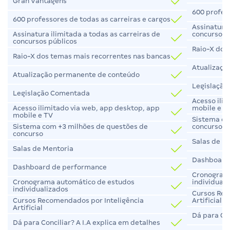
Gran Vantagens
600 profess
600 professores de todas as carreiras e cargos
Assinatura 
concursos 
Assinatura ilimitada a todas as carreiras de
concursos públicos
Raio-X dos
Raio-X dos temas mais recorrentes nas bancas
Atualizaçã
Atualização permanente de conteúdo
Legislaçã
Legislação Comentada
Acesso ili
mobile e T
Acesso ilimitado via web, app desktop, app
mobile e TV
Sistema co
concurso
Sistema com +3 milhões de questões de
concurso
Salas de M
Salas de Mentoria
Dashboard
Dashboard de performance
Cronogram
individual
Cronograma automático de estudos
individualizados
Cursos Rec
Artificial
Cursos Recomendados por Inteligência
Artificial
Dá para Con
Dá para Conciliar? A I.A explica em detalhes