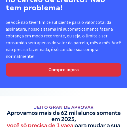
tem problema!
Se você não tiver limite suficiente para o valor total da
assinatura, nosso sistema irá automaticamente fazer a
cobrança em modo recorrente, ou seja, o limite a ser
consumido será apenas do valor da parcela, mês a mês. Você
não precisa fazer nada, é só concluir sua compra
normalmente!
Compre agora
JEITO GRAN DE APROVAR
Aprovamos mais de 62 mil alunos somente
em 2025,
você só precisa de 1 vaga
para mudar a sua