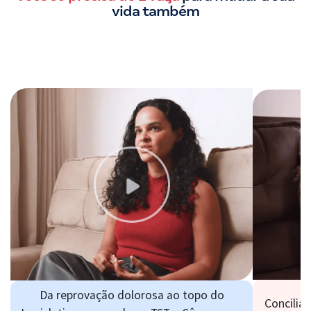
vida também
Da reprovação dolorosa ao topo do
Concilia