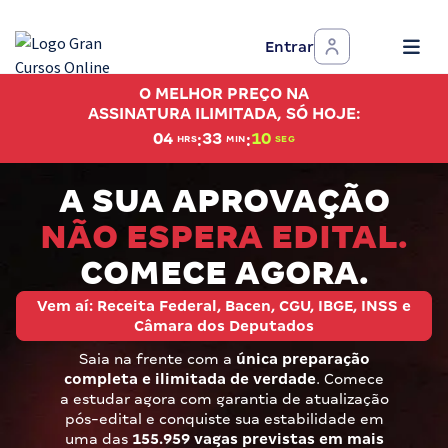
Entrar
Assinatura Ilimitada 11
O MELHOR PREÇO NA
Acesso a todos os cursos. Teste grátis por 7 dias!
ASSINATURA ILIMITADA, SÓ HOJE:
:
:
04
33
09
HRS
MIN
SEG
Assinatura OAB Até Passar
Acesso ilimitado a toda preparação para o Exame da
A SUA APROVAÇÃO
Ordem, até você passar!
NÃO ESPERA EDITAL.
Residências Multiprofissionais
COMECE AGORA.
Preparação completa e intensiva para as principais
residências em saúde do Brasil
Vem aí: Receita Federal, Bacen, CGU, IBGE, INSS e
Câmara dos Deputados
Concursos
Saia na frente com a
única preparação
completa e ilimitada de verdade
. Comece
Assinatura Ilimitada
a estudar agora com garantia de atualização
pós-edital e conquiste sua estabilidade em
Cursos 20% OFF
uma das
155.959 vagas previstas em mais