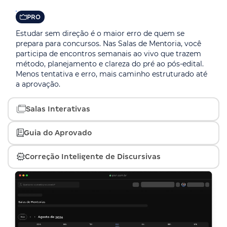
PRO
Estudar sem direção é o maior erro de quem se
prepara para concursos. Nas Salas de Mentoria, você
participa de encontros semanais ao vivo que trazem
método, planejamento e clareza do pré ao pós-edital.
Menos tentativa e erro, mais caminho estruturado até
a aprovação.
Salas Interativas
PRO
Guia do Aprovado
Um ambiente genérico atrapalha o foco. Nas Salas
PRO
Interativas, você imerge em pontos centrais dos seus
Correção Inteligente de Discursivas
estudos por edital, disciplina ou objetivo, em um
Não basta estudar muito, é preciso estudar certo. O
espaço exclusivo. Mais concentração, menos
PRO
Guia do Aprovado mostra o que priorizar em cada fase
distrações.
da preparação, com técnicas de quem já passou. Mais
A fase discursiva é onde a maioria reprova. Aqui, você
clareza, menos dúvidas e decisões melhores no estudo.
escreve sua resposta e recebe, em segundos,
pontuação e feedback detalhado com critérios reais da
banca. Evolua sua escrita com precisão e segurança.