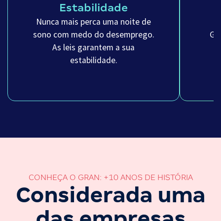
Estabilidade
Nunca mais perca uma noite de
sono com medo do desemprego.
Ga
As leis garantem a sua
m
estabilidade.
CONHEÇA O GRAN: +10 ANOS DE HISTÓRIA
Considerada uma
das empresas