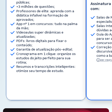
públicas;
Assinatura 
+3 milhões de questões;
com:
Professores de elite: aprenda com a
didática infalível na formação de
Salas de 
aprovados;
especiali
App nº 1 em concursos: tudo na palma
Salas Int
da mão;
dúvidas a
Videoaulas super dinâmicas e
Guia do A
atualizadas;
para ser 
PDFs: livros digitais para fixar o
concurso
conteúdo;
Correção 
Garantia de atualização pós-edital;
discursi
Cronograma em 1 clique: organize os
como a ba
estudos do jeito perfeito para sua
ver regr
rotina;
Resumos e transcrições inteligentes:
otimize seu tempo de estudo.