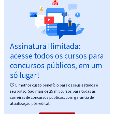
Pós
Graduação
OAB
Mentorias
Assinatura Ilimitada:
acesse todos os cursos para
Questões grátis
concursos públicos, em um
Conteúdo gratuito
só lugar!
Blog
Aprovados
O melhor custo benefício para os seus estudos e
seu bolso. São mais de 25 mil cursos para todas as
carreiras de concursos públicos, com garantia de
Atendimento
atualização pós-edital.