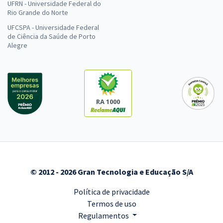
UFRN - Universidade Federal do
Economize R$ 125,98 (-20%)
Rio Grande do Norte
UFCSPA - Universidade Federal
Comprar
de Ciência da Saúde de Porto
Alegre
TRF 1ª Região - Tribunal Regional Federal da 1ª Região -
Técnico Judiciário - Área de Apoio Especializado -
Especialidade: Contabilidade
RA 1000
R$ 447,92 à vista
R$ 37,33
ou 12x
Economize R$ 111,98 (-20%)
Comprar
© 2012 - 2026 Gran Tecnologia e Educação S/A
Política de privacidade
Termos de uso
TRF 4ª Região -Tribunal Regional Federal da 4ª Região -
Regulamentos