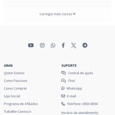
Carregar mais cursos
TRF 4ª Região -Tribunal Regional Federal da 4ª Região - Juiz
Federal Substituto
R$ 719,12 à vista
R$ 59,93
ou 12x
Economize R$ 179,78 (-20%)
Comprar
GRAN
SUPORTE
Quem Somos
Central de ajuda
Como Funciona
TRF 5ª Região - Tribunal Regional Federal da 5ª Região/PE -
Chat
Juiz Federal (Pré-Edital)
Como Comprar
WhatsApp
R$ 719,12 à vista
Loja Social
E-mail
R$ 59,93
ou 12x
Programa de Afiliados
Telefone: 3003-0894
Economize R$ 179,78 (-20%)
Trabalhe Conosco
Horário de atendimento: