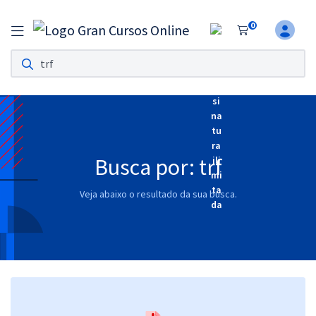
0
Assinatura Ilimitada 11
Acesso a todos os cursos. Teste grátis por 7 dias!
Assinatura OAB Até Passar
Acesso ilimitado a toda preparação para o Exame da
Ordem, até você passar!
Busca por: trf
Residências Multiprofissionais
Veja abaixo o resultado da sua busca.
Preparação completa e intensiva para as principais
residências em saúde do Brasil
Concursos
Assinatura Ilimitada
Cursos 20% OFF