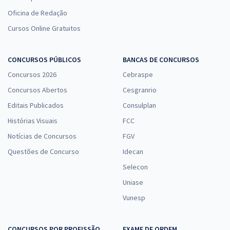
R$ 52,72
ou 12x
Oficina de Redação
Economize R$ 158,16 (-20%)
Cursos Online Gratuitos
Comprar
CONCURSOS PÚBLICOS
BANCAS DE CONCURSOS
Concursos 2026
Cebraspe
Concursos Abertos
Cesgranrio
TRF 1ª Região - Tribunal Regional Federal da 1ª Região -
Analista Judiciário - Área Judiciária
Editais Publicados
Consulplan
Histórias Visuais
R$ 632,64 à vista
FCC
R$ 52,72
ou 12x
Notícias de Concursos
FGV
Economize R$ 158,16 (-20%)
Questões de Concurso
Idecan
Selecon
Comprar
Uniase
Vunesp
TRF 6ª Região - Tribunal Regional Federal da 6ª Região -
CONCURSOS POR PROFISSÃO
Conhecimentos Específicos para o Cargo 23: Analista
EXAME DE ORDEM