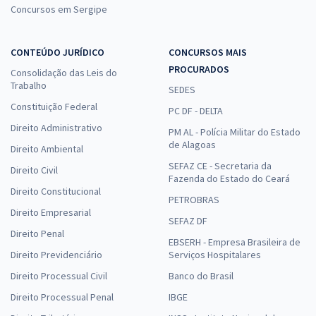
Concursos em Sergipe
Economize R$ 158,16 (-20%)
Comprar
CONTEÚDO JURÍDICO
CONCURSOS MAIS
PROCURADOS
Consolidação das Leis do
Trabalho
SEDES
Constituição Federal
TRF 4ª Região - Tribunal Regional Federal da 4ª Região -
PC DF - DELTA
Analista Judiciário - Área Apoio Especializado -
Direito Administrativo
PM AL - Polícia Militar do Estado
Especialidade: Enfermagem (Pós-edital)
de Alagoas
Direito Ambiental
SEFAZ CE - Secretaria da
R$ 423,92 à vista
Direito Civil
Fazenda do Estado do Ceará
R$ 35,33
ou 12x
Direito Constitucional
Economize R$ 105,98 (-20%)
PETROBRAS
Direito Empresarial
SEFAZ DF
Comprar
Direito Penal
EBSERH - Empresa Brasileira de
Direito Previdenciário
Serviços Hospitalares
Direito Processual Civil
Banco do Brasil
Direito Processual Penal
IBGE
TRF 1ª Região - Tribunal Regional Federal da 1ª Região -
Analista Judiciário - Área Administrativa, Sem Especialidade