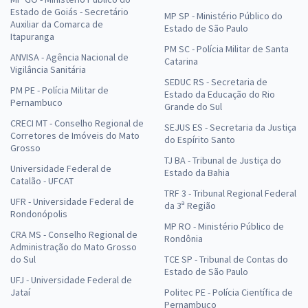
Estado de Goiás - Secretário
MP SP - Ministério Público do
Auxiliar da Comarca de
Estado de São Paulo
Itapuranga
TRF 1ª Região - Tribunal Regional Federal da 1ª Região -
PM SC - Polícia Militar de Santa
ANVISA - Agência Nacional de
Analista Judiciário - Área Administrativa - Especialidade:
Catarina
Vigilância Sanitária
Inspetor da Polícia Judicial
SEDUC RS - Secretaria de
PM PE - Polícia Militar de
Estado da Educação do Rio
R$ 423,92 à vista
Pernambuco
Grande do Sul
R$ 35,33
ou 12x
CRECI MT - Conselho Regional de
SEJUS ES - Secretaria da Justiça
Economize R$ 105,98 (-20%)
Corretores de Imóveis do Mato
do Espírito Santo
Grosso
TJ BA - Tribunal de Justiça do
Comprar
Universidade Federal de
Estado da Bahia
Catalão - UFCAT
TRF 3 - Tribunal Regional Federal
UFR - Universidade Federal de
da 3ª Região
Rondonópolis
MP RO - Ministério Público de
TRF 1ª Região - Tribunal Regional Federal da 1ª Região -
CRA MS - Conselho Regional de
Rondônia
Analista Judiciário - Área Administrativa - Especialidade:
Administração do Mato Grosso
do Sul
TCE SP - Tribunal de Contas do
Inspetor da Polícia Judicial (Com Orientações para o TAF)
Estado de São Paulo
UFJ - Universidade Federal de
R$ 503,92 à vista
Jataí
Politec PE - Polícia Científica de
R$ 41,99
ou 12x
Pernambuco