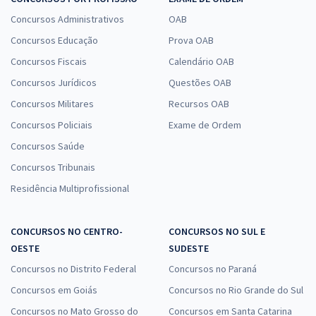
Judiciário - Área: Judiciária - Sem Especialidade
Concursos Administrativos
OAB
R$ 319,92 à vista
Concursos Educação
Prova OAB
R$ 26,66
ou 12x
Concursos Fiscais
Calendário OAB
Economize R$ 79,98 (-20%)
Concursos Jurídicos
Questões OAB
Concursos Militares
Recursos OAB
Comprar
Concursos Policiais
Exame de Ordem
Concursos Saúde
Concursos Tribunais
TRF 5ª Região - Tribunal Regional Federal da 5ª Região -
Residência Multiprofissional
Analista Judiciário - Área Judiciária (Sem Especialidade)
R$ 632,64 à vista
R$ 52,72
ou 12x
CONCURSOS NO CENTRO-
CONCURSOS NO SUL E
Economize R$ 158,16 (-20%)
OESTE
SUDESTE
Concursos no Distrito Federal
Concursos no Paraná
Comprar
Concursos em Goiás
Concursos no Rio Grande do Sul
Concursos no Mato Grosso do
Concursos em Santa Catarina