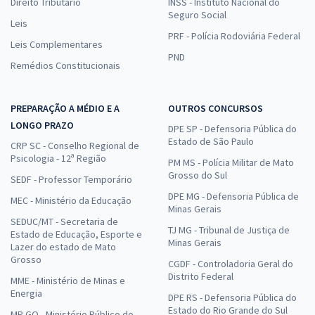
Direito Tributário
INSS - Instituto Nacional do
Seguro Social
(Treinamento Intensivo)
Leis
PRF - Polícia Rodoviária Federal
R$ 471,92 à vista
Leis Complementares
R$ 39,33
ou 12x
PND
Remédios Constitucionais
Economize R$ 117,98 (-20%)
Comprar
PREPARAÇÃO A MÉDIO E A
OUTROS CONCURSOS
LONGO PRAZO
DPE SP - Defensoria Pública do
Estado de São Paulo
CRP SC - Conselho Regional de
Psicologia - 12ª Região
PM MS - Polícia Militar de Mato
TRF 1ª Região - Tribunal Regional Federal da 1ª Região -
Grosso do Sul
SEDF - Professor Temporário
Analista Judiciário - Área de Apoio Especializado -
DPE MG - Defensoria Pública de
MEC - Ministério da Educação
Especialidade: Contabilidade
Minas Gerais
SEDUC/MT - Secretaria de
R$ 479,99 à vista
TJ MG - Tribunal de Justiça de
Estado de Educação, Esporte e
R$ 40,00
Minas Gerais
ou 12x
Lazer do estado de Mato
Grosso
Economize R$ 120,00 (-20%)
CGDF - Controladoria Geral do
Distrito Federal
MME - Ministério de Minas e
Energia
Comprar
DPE RS - Defensoria Pública do
Estado do Rio Grande do Sul
MP GO - Ministério Público do