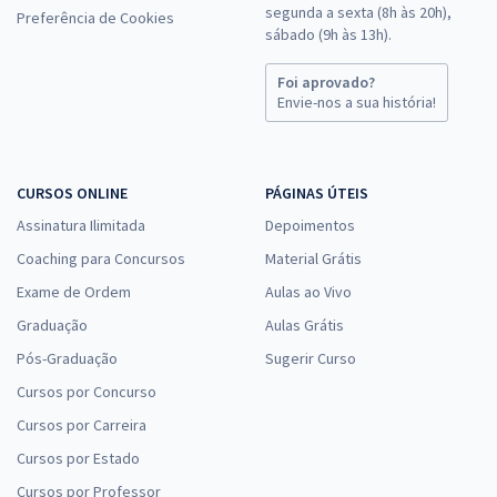
segunda a sexta (8h às 20h),
Preferência de Cookies
Comprar
sábado (9h às 13h).
Foi aprovado?
Envie-nos a sua história!
TRF 3ª Região (SP/MS) - Tribunal Regional Federal da 3ª
Região - Juiz Federal Substituto (Pré-edital)
R$ 719,12 à vista
CURSOS ONLINE
PÁGINAS ÚTEIS
R$ 59,93
ou 12x
Assinatura Ilimitada
Depoimentos
Economize R$ 179,78 (-20%)
Coaching para Concursos
Material Grátis
Exame de Ordem
Comprar
Aulas ao Vivo
Graduação
Aulas Grátis
Pós-Graduação
Sugerir Curso
Cursos por Concurso
TRF 6ª Região - Tribunal Regional Federal da 6ª Região -
Cargo 23: Analista Judiciário - Área: Judiciária - Sem
Cursos por Carreira
Especialidade
Cursos por Estado
R$ 632,64 à vista
Cursos por Professor